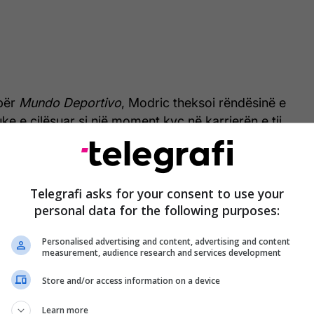
 për
Mundo Deportivo
, Modric theksoi rëndësinë e
ke e cilësuar si një moment kyç në karrierën e tij.
Telegrafi asks for your consent to use your
personal data for the following purposes:
Personalised advertising and content, advertising and content
measurement, audience research and services development
Store and/or access information on a device
Learn more