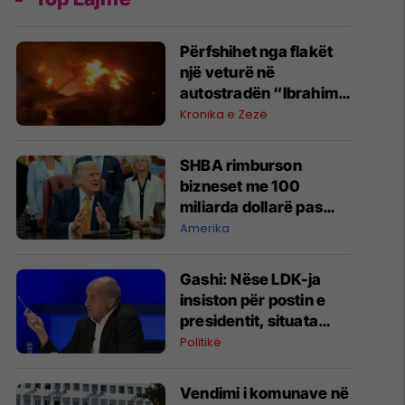
Përfshihet nga flakët
një veturë në
autostradën “Ibrahim
Rugova”
Kronika e Zezë
SHBA rimburson
bizneset me 100
miliarda dollarë pas
anulimit të tarifave të
Amerika
Trumpit
Gashi: Nëse LDK-ja
insiston për postin e
presidentit, situata
komplikohet - pres që
Politikë
të ketë lëshim
Vendimi i komunave në