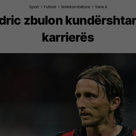
Sport
>
Futboll
>
Ndërkombëtare
>
Serie A
dric zbulon kundërshtar
karrierës