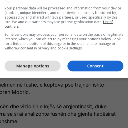
Your personal data will be processed and information from your device
(cookies, unique identifiers, and other device data) may be stored by,
accessed by and shared with 369 partners, or used specifically by this
site. We and our partners may use precise geolocation data.
List of
partners.
Some vendors may process your personal data on the basis of legitimate
interest, which you can object to by managing your options below. Look
for a link at the bottom of this page or in the site menu to manage or
withdraw consent in privacy and cookie settings.
eri i kishte paralajmëruar për vështirësinë e
etëm kur pa nga afër Riquelmen, e kuptoi arsyen e
Manage options
Consent
elmen në fushë, e kuptova pse trajneri ishte i
hpreh Modric.
ncën dhe vizionin e lojës së argjentinasit, duke
a se si ai analizonte fushën dhe gjente hapësirat
konshme.