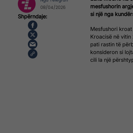
Nga
Telegrafi
mesfushorin argj
08/04/2026
si një nga kundër
Mesfushori kroat 
Kroacisë në vitin
pati rastin të për
konsideron si loj
cili la një përsht