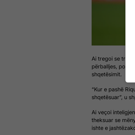
Ai tregoi se trajn
përballjes, por v
shqetësimit.
“Kur e pashë Riqu
shqetësuar”, u s
Ai veçoi inteligje
theksuar se mënyr
ishte e jashtëza