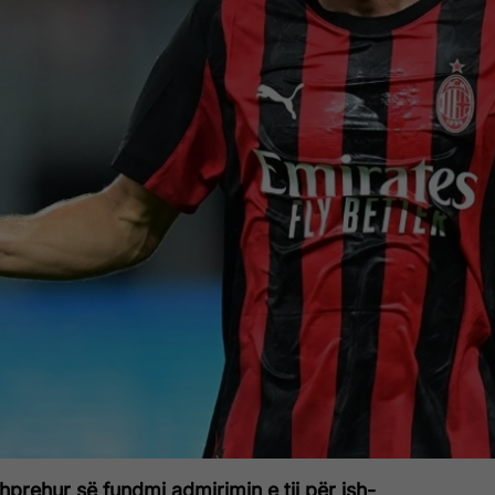
prehur së fundmi admirimin e tij për ish-