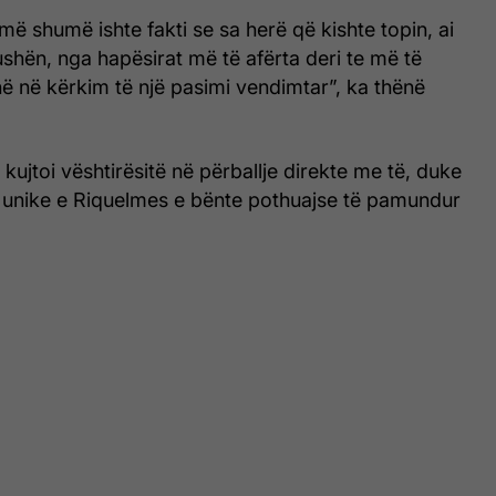
më shumë ishte fakti se sa herë që kishte topin, ai
ushën, nga hapësirat më të afërta deri te më të
në në kërkim të një pasimi vendimtar”, ka thënë
 kujtoi vështirësitë në përballje direkte me të, duke
a unike e Riquelmes e bënte pothuajse të pamundur