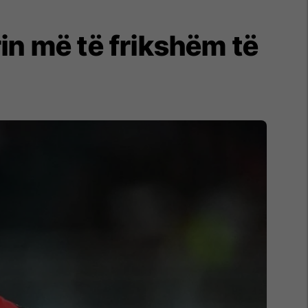
in më të frikshëm të