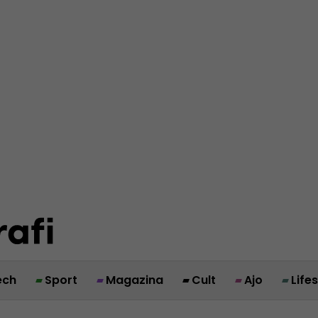
ech
Sport
Magazina
Cult
Ajo
Life