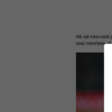
Në një intervistë
asaj ndeshjeje, du