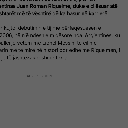
entinas Juan Roman Riquelme, duke e cilësuar atë
shtarët më të vështirë që ka hasur në karrierë.
rikujtoi debutimin e tij me përfaqësuesen e
 2006, në një ndeshje miqësore ndaj Argjentinës, ku
ballej jo vetëm me Lionel Messin, të cilin e
tarin më të mirë në histori por edhe me Riquelmen, i
ypje të jashtëzakonshme tek ai.