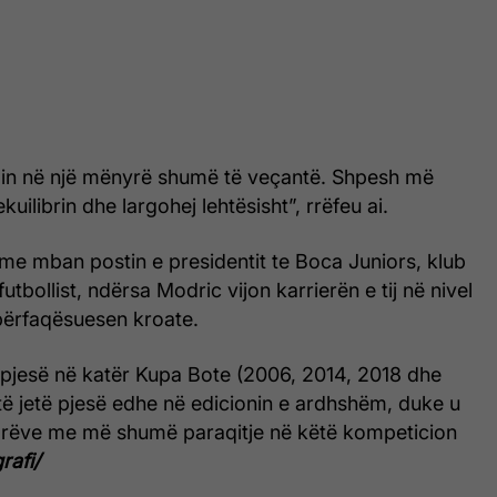
opin në një mënyrë shumë të veçantë. Shpesh më
uilibrin dhe largohej lehtësisht”, rrëfeu ai.
lme mban postin e presidentit te Boca Juniors, klub
futbollist, ndërsa Modric vijon karrierën e tij në nivel
ërfaqësuesen kroate.
pjesë në katër Kupa Bote (2006, 2014, 2018 dhe
të jetë pjesë edhe në edicionin e ardhshëm, duke u
tarëve me më shumë paraqitje në këtë kompeticion
rafi/