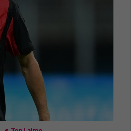
Top Lajme