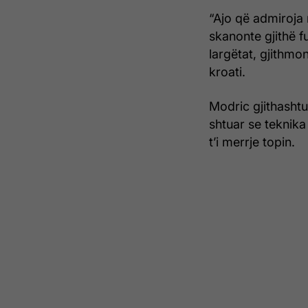
“Ajo që admiroja 
skanonte gjithë f
largëtat, gjithmo
kroati.
Modric gjithashtu
shtuar se teknik
t’i merrje topin.