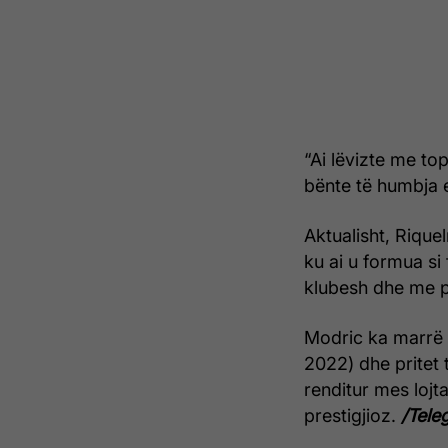
“Ai lëvizte me t
bënte të humbja ek
Aktualisht, Rique
ku ai u formua si 
klubesh dhe me p
Modric ka marrë 
2022) dhe pritet 
renditur mes loj
prestigjioz.
/Teleg