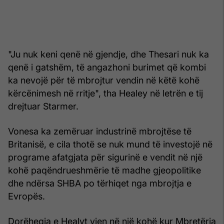
"Ju nuk keni qenë në gjendje, dhe Thesari nuk ka
qenë i gatshëm, të angazhoni burimet që kombi
ka nevojë për të mbrojtur vendin në këtë kohë
kërcënimesh në rritje", tha Healey në letrën e tij
drejtuar Starmer.
Vonesa ka zemëruar industrinë mbrojtëse të
Britanisë, e cila thotë se nuk mund të investojë në
programe afatgjata për sigurinë e vendit në një
kohë paqëndrueshmërie të madhe gjeopolitike
dhe ndërsa SHBA po tërhiqet nga mbrojtja e
Evropës.
Dorëheqja e Healyt vjen në një kohë kur Mbretëria