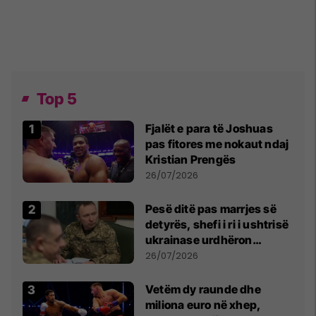
Top 5
Fjalët e para të Joshuas
pas fitores me nokaut ndaj
Kristian Prengës
26/07/2026
Pesë ditë pas marrjes së
detyrës, shefi i ri i ushtrisë
ukrainase urdhëron
kontroll të madh
26/07/2026
Vetëm dy raunde dhe
miliona euro në xhep,