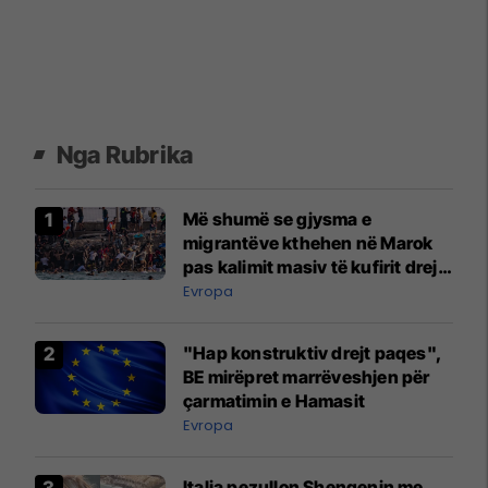
Nga Rubrika
Më shumë se gjysma e
migrantëve kthehen në Marok
pas kalimit masiv të kufirit drejt
Ceutës
Evropa
"Hap konstruktiv drejt paqes",
BE mirëpret marrëveshjen për
çarmatimin e Hamasit
Evropa
Italia pezullon Shengenin me