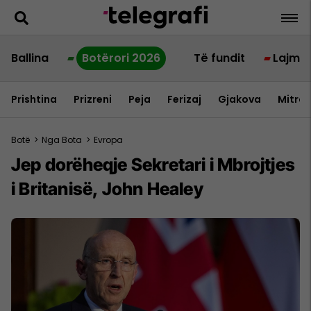
Ballina
Botërori 2026
Të fundit
Lajme
Prishtina
Prizreni
Peja
Ferizaj
Gjakova
Mitrov
Botë
>
Nga Bota
>
Evropa
Jep dorëheqje Sekretari i Mbrojtjes
i Britanisë, John Healey