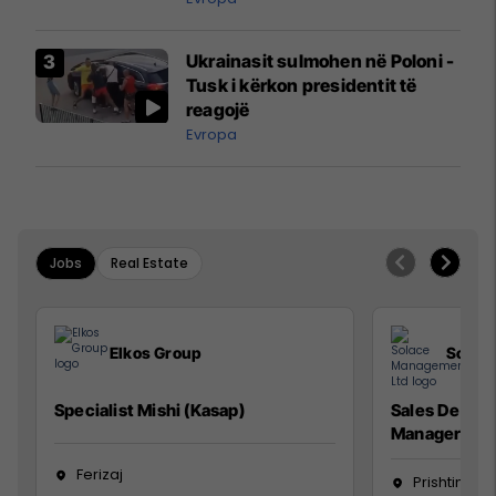
interceptuar fluturaken e Qatar
Airways që po shkonte drejt
Ukrainasit sulmohen në Poloni -
Mançesterit
Tusk i kërkon presidentit të
reagojë
Evropa
Jobs
Real Estate
Elkos Group
Solac
Specialist Mishi (Kasap)
Sales Devel
Manager
Ferizaj
Prishtinë