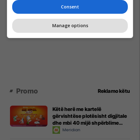
Consent
Manage options
Promo
Reklamo këtu
Këtë herë me kartelë
gërvishtëse plotësisht digjitale
dhe mbi 40 mijë shpërblime
instant!
Meridian