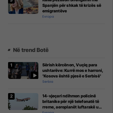
Spanjën për shkak të krizës së
emigrantëve
Evropa
Në trend Botë
Sërish kërcënon, Vuçiq para
ushtarëve: Kurrë mos e harroni,
'Kosova është pjesë e Serbisë'
Serbia
14-vjeçari ndihmon policinë
britanike për një telefonatë të
rreme, aeroplanët luftarakë u
ngritën në ajër për të
Evropa