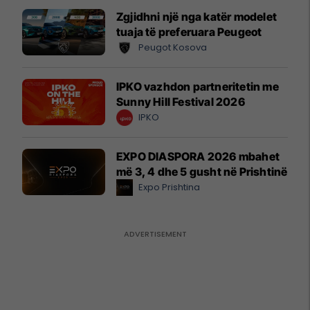
Zgjidhni një nga katër modelet
tuaja të preferuara Peugeot
Peugot Kosova
IPKO vazhdon partneritetin me
Sunny Hill Festival 2026
IPKO
EXPO DIASPORA 2026 mbahet
më 3, 4 dhe 5 gusht në Prishtinë
Expo Prishtina