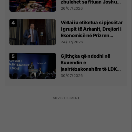
zbulohet sa fituan Joshua
e Prenga
26/07/2026
Vëllai iu etiketua si pjesëtar
i grupit të Arkanit, Drejtori i
Ekonomisë në Prizren
mohon pretendimet
24/07/2026
Gjithçka që ndodhi në
Kuvendin e
jashtëzakonshëm të LDK-
së
30/07/2026