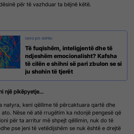
ësinë për të vazhduar ta bëjnë këtë.
Të fuqishëm, inteligjentë dhe të
ndjeshëm emocionalisht? Kafsha
të cilën e shihni së pari zbulon se si
ju shohin të tjerët
ni një pikëpyetje…
 natyra, keni qëllime të përcaktuara qartë dhe
ini ato. Nëse në atë rrugëtim ka ndonjë pengesë që
ni për ta arritur më shpejt qëllimin, nuk do të
 edhe pse jeni të vetëdijshëm se nuk është e drejtë