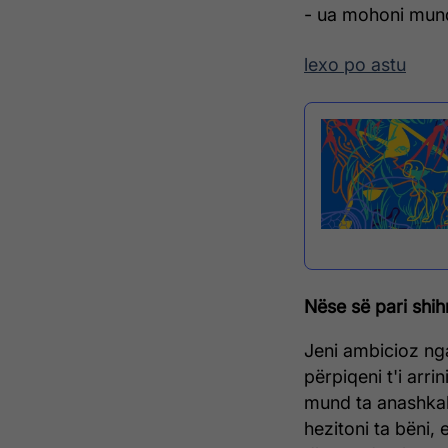
- ua mohoni mund
lexo po astu
Nëse së pari shih
Jeni ambicioz nga
përpiqeni t'i arr
mund ta anashkalo
hezitoni ta bëni,