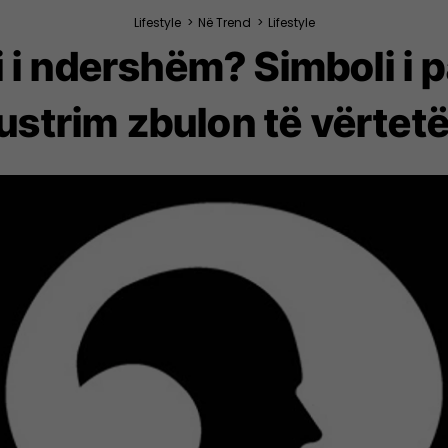
Lifestyle
>
Në Trend
>
Lifestyle
ri i ndershëm? Simboli i 
lustrim zbulon të vërtet