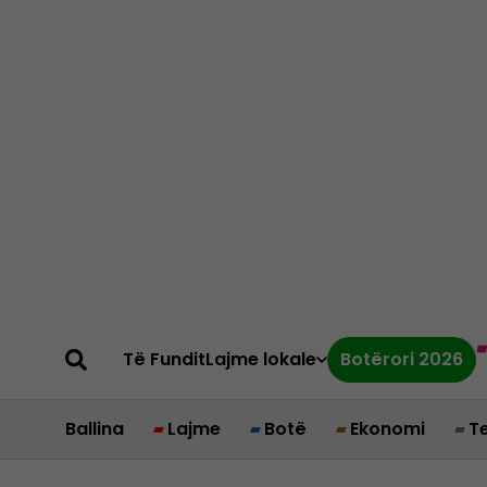
Të Fundit
Lajme lokale
Botërori 2026
Ballina
Lajme
Botë
Ekonomi
T