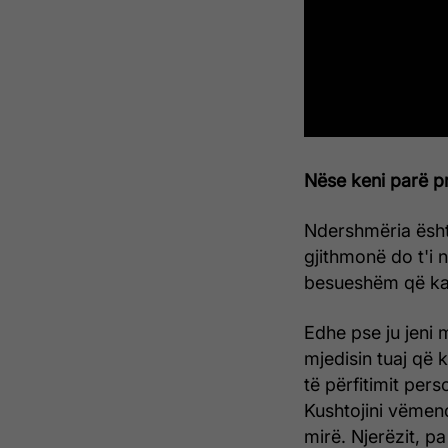
Nëse keni parë pro
Ndershmëria është
gjithmonë do t'i n
besueshëm që ka 
Edhe pse ju jeni 
mjedisin tuaj që 
të përfitimit pers
Kushtojini vëmendj
mirë. Njerëzit, p