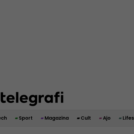
ech
Sport
Magazina
Cult
Ajo
Life