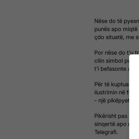
Nëse do të pyesnit
punës apo miqtë 
çdo situatë, me si
Por nëse do t'u tr
cilin simbol panë
t'i befasonte atë 
Për të kuptuar në
ilustrimin në fill
- një pikëpyetje 
Pikërisht pas atij
sinqertë apo ndon
Telegrafi.