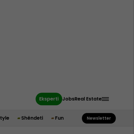
Eksperti
Jobs
Real Estate
style
Shëndeti
Fun
Newsletter