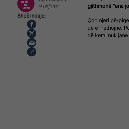
gjithmonë “ana jo
15/12/2023
Çdo njeri përpiqe
që e rrethojnë. Po
që kemi nuk janë 