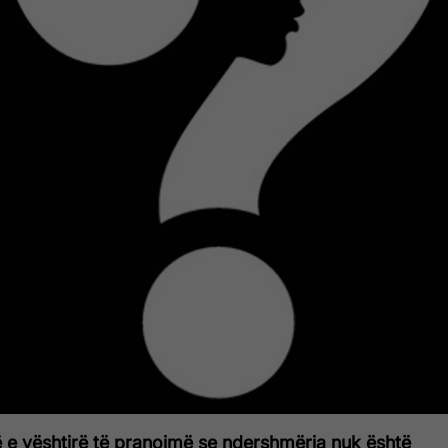
 e vështirë të pranojmë se ndershmëria nuk është