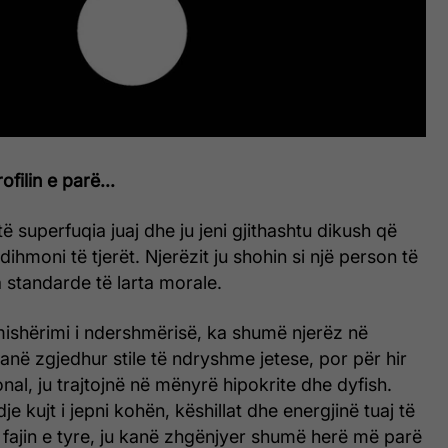
filin e parë...
 superfuqia juaj dhe ju jeni gjithashtu dikush që
dihmoni të tjerët. Njerëzit ju shohin si një person të
standarde të larta morale.
mishërimi i ndershmërisë, ka shumë njerëz në
kanë zgjedhur stile të ndryshme jetese, por për hir
onal, ju trajtojnë në mënyrë hipokrite dhe dyfish.
e kujt i jepni kohën, këshillat dhe energjinë tuaj të
a fajin e tyre, ju kanë zhgënjyer shumë herë më parë