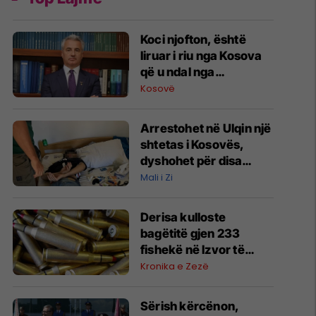
Koci njofton, është
liruar i riu nga Kosova
që u ndal nga
autoritetet serbe në
Kosovë
Horgosh
Arrestohet në Ulqin një
shtetas i Kosovës,
dyshohet për disa
vjedhje dhe posedim
Mali i Zi
heroine
Derisa kulloste
bagëtitë gjen 233
fishekë në Izvor të
Novobërdës, dyshohet
Kronika e Zezë
se kanë mbetur nga
lufta
Sërish kërcënon,