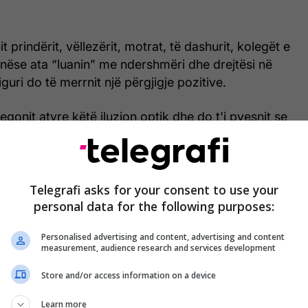
 prindërit, vëllezërit, motrat, të dashurit, kolegët e
nëse ata “luanin” me ndershmëri dhe drejtësi në
guri do të merrnit një përgjigje pozitive.
egonit atyre këtë iluzion optik dhe do t'i pyesnit se
 më parë, do të merrnit një përgjigje që ndoshta do
dhe ju.
se ndershmëria është "ana juaj e fortë", shikoni
Telegrafi asks for your consent to use your
im të tekstit dhe mbani mend atë që keni parë së pari
personal data for the following purposes:
e madhe apo një profil.
Personalised advertising and content, advertising and content
measurement, audience research and services development
 simboli është përgjigja nëse jeni gjithmonë të
jëherë dini të jeni të “veshur”, transmeton
Store and/or access information on a device
Learn more