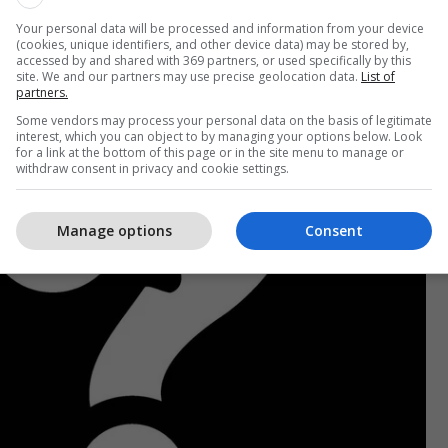
Your personal data will be processed and information from your device
(cookies, unique identifiers, and other device data) may be stored by,
accessed by and shared with 369 partners, or used specifically by this
site. We and our partners may use precise geolocation data.
List of
partners.
Some vendors may process your personal data on the basis of legitimate
interest, which you can object to by managing your options below. Look
for a link at the bottom of this page or in the site menu to manage or
withdraw consent in privacy and cookie settings.
Manage options
Consent