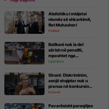
Abdixhiku i mbijetoi
nismës së shkarkimit,
flet Muhaxheri
Politikë
Ballkani nuk ia del
sërish në penallti,
mposhtet nga
Bohemians dhe
Ligat tjera
eliminohet nga garat
evropiane
Sinani: Diskriminim,
asnjë shqiptar nuk u
pranua në konkursin
për zjarrfikës në
Kosovë
Preshevë dhe Bujanoc
Pavarësisht paraqitjes