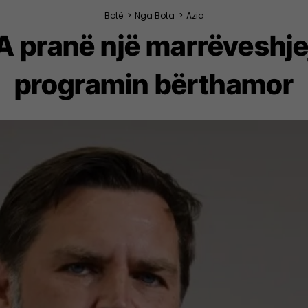
Botë
>
Nga Bota
>
Azia
 pranë një marrëveshjej
programin bërthamor