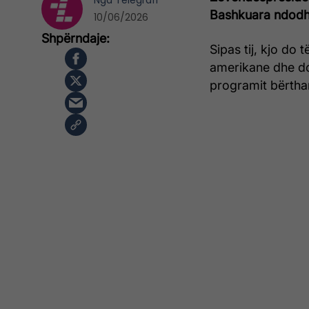
Nga
Telegrafi
Bashkuara ndodhe
10/06/2026
Sipas tij, kjo do
amerikane dhe do 
programit bërtha