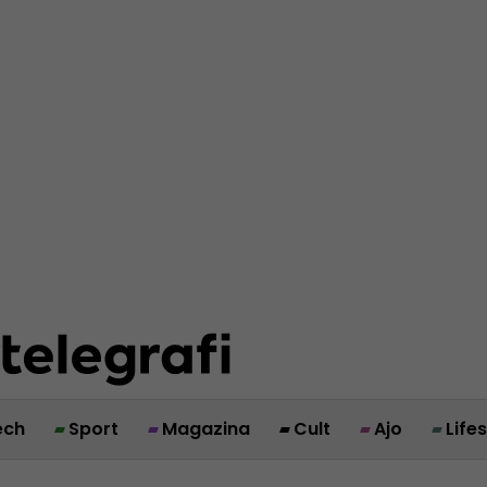
ech
Sport
Magazina
Cult
Ajo
Life