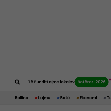
Të Fundit
Lajme lokale
Botërori 2026
Ballina
Lajme
Botë
Ekonomi
T