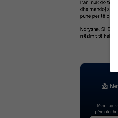
Irani nuk do të k
dhe mendoj se jem
punë për të bërë 
Ndryshe, SHBA-ja
rrëzimit të helik