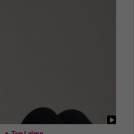
Top Lajme