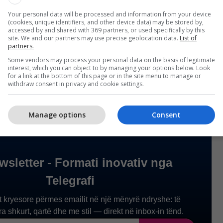
etë armë bërthamore. Ky është qëllimi i politikës,
Your personal data will be processed and information from your device
i shumë afër arritjes së tij, por ende kemi disa
(cookies, unique identifiers, and other device data) may be stored by,
dhe do të vazhdojmë,” u shpreh ai.
accessed by and shared with 369 partners, or used specifically by this
site. We and our partners may use precise geolocation data.
List of
partners.
 i është kundërpërgjigjur me sulme Iranit pas
Some vendors may process your personal data on the basis of legitimate
opterit amerikan Apache.
/Telegrafi/
interest, which you can object to by managing your options below. Look
for a link at the bottom of this page or in the site menu to manage or
withdraw consent in privacy and cookie settings.
Manage options
Consent