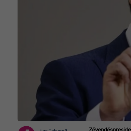
Zëvendëspresiden