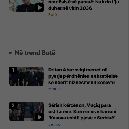
rëndësisë së parasë: Nuk do t’ju
duhet në vitin 2036
Botë
Në trend Botë
Dritan Abazoviqi merret në
pyetje për dhënien e shtetësisë
së nderit biznesmenit kosovar
Mali i Zi
Sërish kërcënon, Vuçiq para
ushtarëve: Kurrë mos e harroni,
'Kosova është pjesë e Serbisë'
Serbia