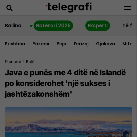
Ballina
Botërori 2026
Eksperti
Të fu
Prishtina
Prizreni
Peja
Ferizaj
Gjakova
Mitrov
Ekonomi
>
Botë
Java e punës me 4 ditë në Islandë
po konsiderohet 'një sukses i
jashtëzakonshëm'