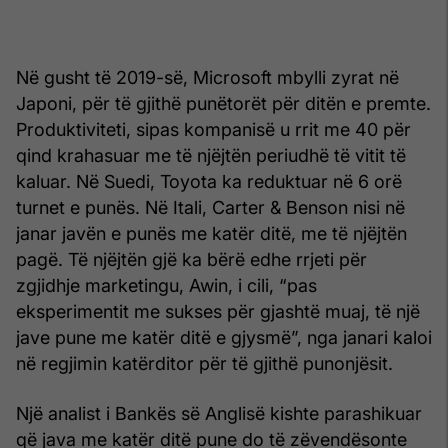
Në gusht të 2019-së, Microsoft mbylli zyrat në
Japoni, për të gjithë punëtorët për ditën e premte.
Produktiviteti, sipas kompanisë u rrit me 40 për
qind krahasuar me të njëjtën periudhë të vitit të
kaluar. Në Suedi, Toyota ka reduktuar në 6 orë
turnet e punës. Në Itali, Carter & Benson nisi në
janar javën e punës me katër ditë, me të njëjtën
pagë. Të njëjtën gjë ka bërë edhe rrjeti për
zgjidhje marketingu, Awin, i cili, “pas
eksperimentit me sukses për gjashtë muaj, të një
jave pune me katër ditë e gjysmë”, nga janari kaloi
në regjimin katërditor për të gjithë punonjësit.
Një analist i Bankës së Anglisë kishte parashikuar
që java me katër ditë pune do të zëvendësonte