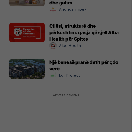
dhe gatim
Ananas Impex
Cilësi, strukturë dhe
përkushtim: qasja që sjell Alba
Health për Spitex
Alba Health
Një banesë pranë detit për çdo
verë
Edil Project