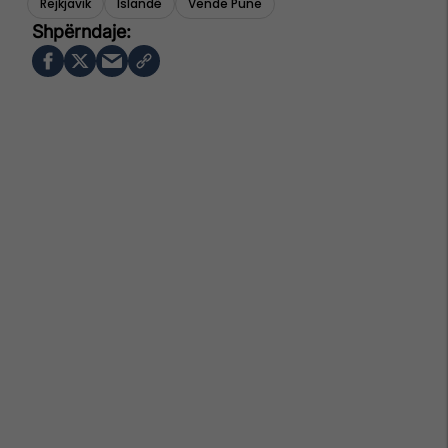
Rejkjavik
Islandë
Vende Pune