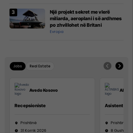
Një projekt sekret me vlerë
miliarda, aeroplani i së ardhmes
po zhvillohet në Britani
Evropa
Jobs
Real Estate
Avedo Kosovo
ALTIN
Recepsioniste
Asistente e S
Prishtinë
Prishtinë
31 Korrik 2026
8 Gusht 20