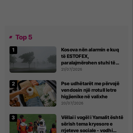
Top 5
Kosova nën alarmin e kuq
të ESTOFEX,
paralajmërohen stuhi të
fuqishme me breshër dhe
21/07/2026
erëra të forta
Pse udhëtarët me përvojë
vendosin një rrotull letre
higjienike në valixhe
20/07/2026
Vëllai i vogël i Yamalit është
sërish tema kryesore e
rrjeteve sociale - vodhi