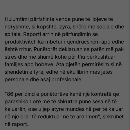
Hulumtimi përfshinte vende pune të llojeve të
ndryshme, si kopshte, zyra, shërbime sociale dhe
spitale. Raporti arrin në përfundimin se
produktiviteti ka mbetur i qëndrueshëm apo edhe
është rritur. Punëtorët deklaruan se patën më pak
stres dhe më shumë kohë për t'iu përkushtuar
familjes apo hobeve. Ata gjetën përmirësim si në
shëndetin e tyre, edhe në ekuilibrin mes jetës
personale dhe asaj profesionale.
"86 për qind e punëtorëve kanë një kontratë që
parashikon orë më të shkurtra pune sesa në të
kaluarën, ose u jep atyre mundësinë për të kaluar
në një orar të reduktuar në të ardhmen", shkruhet
në raport.