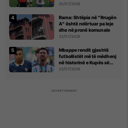
vëmendjen pas finales së
20/07/2026
Kupës së Botës
Rama: Shtëpia në "Rrugën
A" është ndërtuar pa leje
dhe në pronë komunale
22/07/2026
Mbappe rendit gjashtë
futbollistët më të mëdhenj
në historinë e Kupës së
Botës, Messi mbetet i dyti
23/07/2026