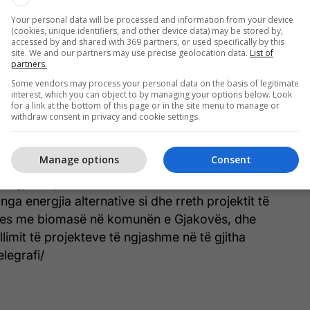
 për zhvillimin ekonomik të Kosovës.
Your personal data will be processed and information from your device
(cookies, unique identifiers, and other device data) may be stored by,
e edhe pse prodhimi bazë i termocentralit Kosova e
accessed by and shared with 369 partners, or used specifically by this
site. We and our partners may use precise geolocation data.
List of
qymyr, ai do të ndihmojë në realizimin e projekteve
partners.
ente siç është edhe zgjerimi i projektit të ko-
Some vendors may process your personal data on the basis of legitimate
tjes së kapacitetit me qëllim të përmirësimit të
interest, which you can object to by managing your options below. Look
for a link at the bottom of this page or in the site menu to manage or
jes qendrore për banorët e Prishtinës dhe
withdraw consent in privacy and cookie settings.
, por edhe mbrojtjes së ambientit.
Manage options
Consent
ez është informuar edhe rreth aktiviteteve dhe
ergji të ripërtërirë, ku Kosova është zotuar të ketë
ga energjia alternative si dhe rreth projektit të
hjes me biomasë në komunën e Gjakovës, dhe
limit të projekteve të ngjashme në të gjitha
legrafi/