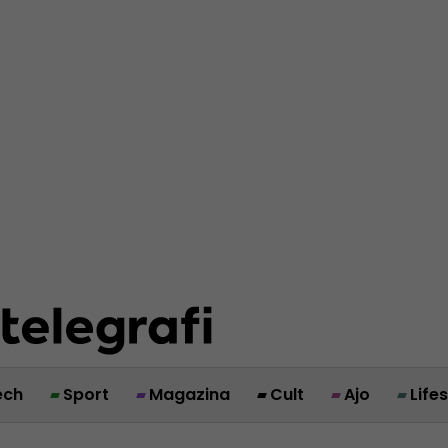
ech
Sport
Magazina
Cult
Ajo
Life