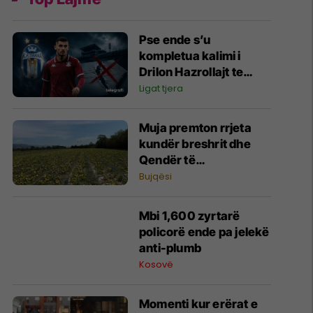
Pse ende s’u
kompletua kalimi i
Drilon Hazrollajt te
Tirana?
Ligat tjera
Muja premton rrjeta
kundër breshrit dhe
Qendër të
Paralajmërimit të
Bujqësi
Hershëm për fermerët
Mbi 1,600 zyrtarë
policorë ende pa jelekë
anti-plumb
Kosovë
Momenti kur erërat e