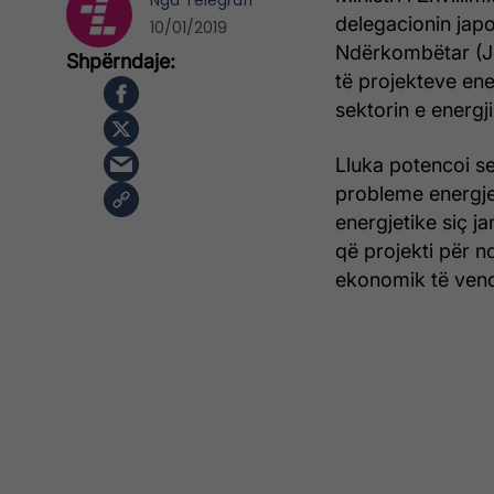
Nga
Telegrafi
delegacionin ja
10/01/2019
Ndërkombëtar (JBI
të projekteve ene
sektorin e energj
Lluka potencoi s
probleme energjet
energjetike siç 
që projekti për n
ekonomik të vend