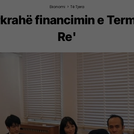
Ekonomi
>
Të Tjera
krahë financimin e Term
Re'