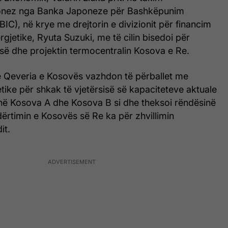
ponez nga Banka Japoneze për Bashkëpunim
C), në krye me drejtorin e divizionit për financim
rgjetike, Ryuta Suzuki, me të cilin bisedoi për
isë dhe projektin termocentralin Kosova e Re.
e Qeveria e Kosovës vazhdon të përballet me
ike për shkak të vjetërsisë së kapaciteteve aktuale
janë Kosova A dhe Kosova B si dhe theksoi rëndësinë
dërtimin e Kosovës së Re ka për zhvillimin
it.