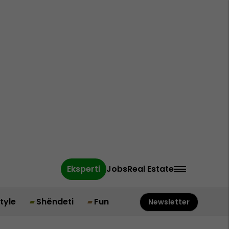
Eksperti
Jobs
Real Estate
style
Shëndeti
Fun
Newsletter