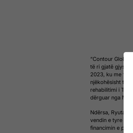
“Contour Global p
të ri gjatë gjysmë
2023, ku me filli
njëkohësisht të m
rehabilitimi i Te
dërguar nga MZH
Ndërsa, Ryuta Suz
vendin e tyre dhe
financimin e proj