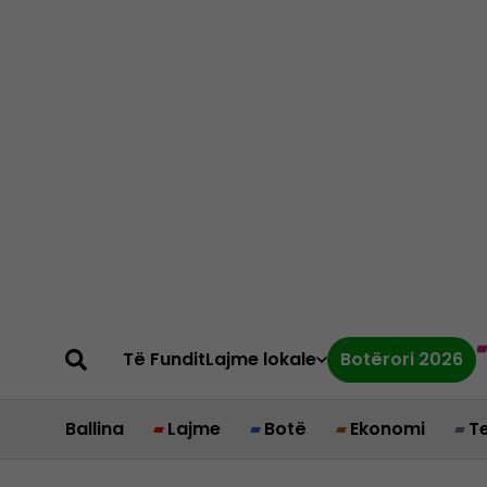
Të Fundit
Lajme lokale
Botërori 2026
Ballina
Lajme
Botë
Ekonomi
T