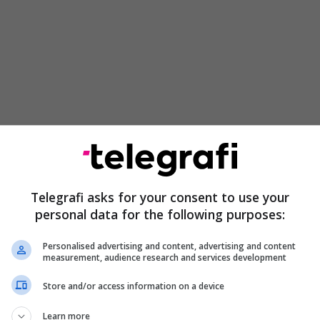
lanifikon të vendosë gurthemelin e termocentralit
s së parë të këtij viti dhe ta përfundojë deri në vitin
min e operimit të Termocentralit 'Kosova e Re',
Telegrafi asks for your consent to use your
byllet Termocentrali 'Kosova A' dhe të përmbyllet
personal data for the following purposes:
rmocentralit 'Kosova B'”, tha Lluka në një komunikatë
E.
Personalised advertising and content, advertising and content
measurement, audience research and services development
uki, tha se Kosova ka rëndësi strategjike për
Store and/or access information on a device
 se Japonia është e interesuar që të përkrahë
ektit Kosova e Re, për shkak se ky projekt ka
Learn more