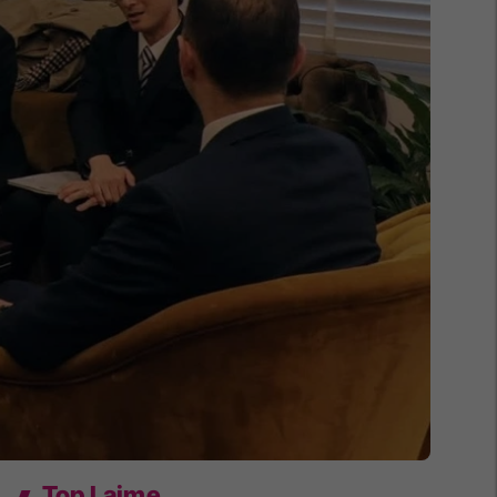
Top Lajme