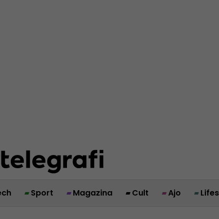
ech
Sport
Magazina
Cult
Ajo
Life