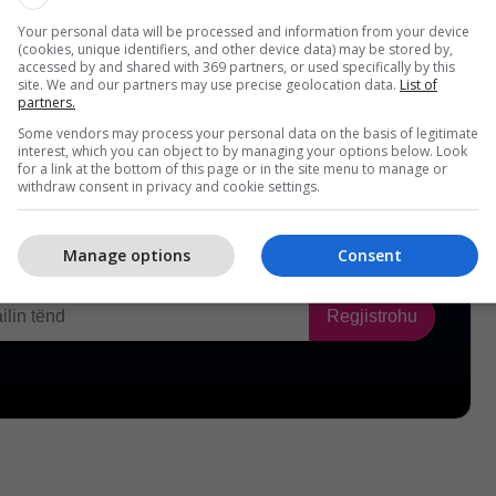
Your personal data will be processed and information from your device
(cookies, unique identifiers, and other device data) may be stored by,
accessed by and shared with 369 partners, or used specifically by this
site. We and our partners may use precise geolocation data.
List of
partners.
Some vendors may process your personal data on the basis of legitimate
interest, which you can object to by managing your options below. Look
for a link at the bottom of this page or in the site menu to manage or
withdraw consent in privacy and cookie settings.
Manage options
Consent