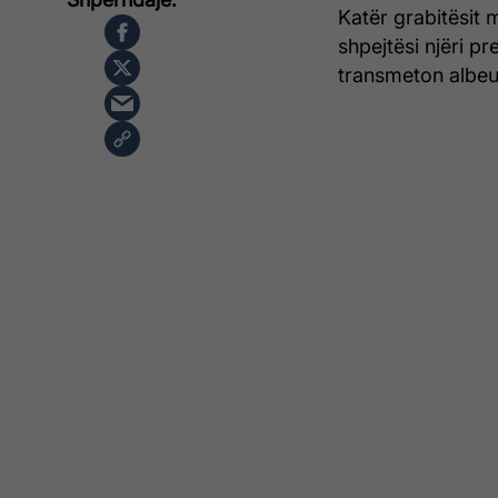
Katër grabitësit
shpejtësi njëri p
transmeton albe