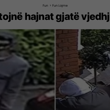
Fun
>
Fun Lajme
tojnë hajnat gjatë vjedh