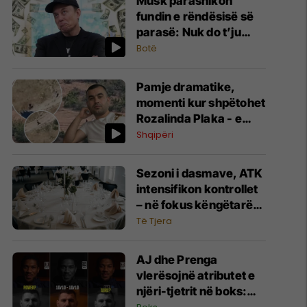
Musk parashikon
fundin e rëndësisë së
parasë: Nuk do t’ju
duhet në vitin 2036
Botë
Pamje dramatike,
momenti kur shpëtohet
Rozalinda Plaka - e
mbajtur peng nga Nertil
Shqipëri
Buzi
Sezoni i dasmave, ATK
intensifikon kontrollet
– në fokus këngëtarët,
sallat, fotografët dhe
Të Tjera
shërbimet tjera
AJ dhe Prenga
vlerësojnë atributet e
njëri-tjetrit në boks: