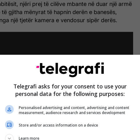
bitësit, njëri prej të cilëve mbante në duar një armë
e të gjitha mënyrat të hapnin derën e banesës,
nga një tjetër kamera e vendosur sipër derës.
Telegrafi asks for your consent to use your
personal data for the following purposes:
Personalised advertising and content, advertising and content
measurement, audience research and services development
Store and/or access information on a device
Learn more