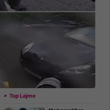
Top Lajme