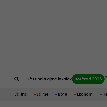
Të Fundit
Lajme lokale
Botërori 2026
Ballina
Lajme
Botë
Ekonomi
T