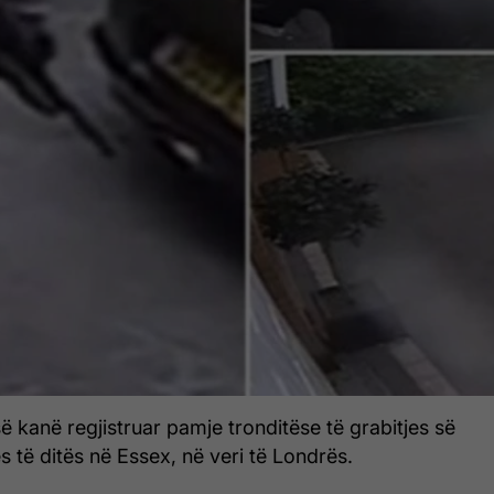
ë kanë regjistruar pamje tronditëse të grabitjes së
 të ditës në Essex, në veri të Londrës.