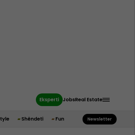
Eksperti
Jobs
Real Estate
style
Shëndeti
Fun
Newsletter