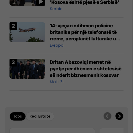
'Kosova është pjesë e Serbisë'
Serbia
14-vjeçari ndihmon policinë
britanike për një telefonatë të
rreme, aeroplanët luftarakë u
ngritën në ajër për të
Evropa
interceptuar fluturaken e Qatar
Airways që po shkonte drejt
Dritan Abazoviqi merret në
Mançesterit
pyetje për dhënien e shtetësisë
së nderit biznesmenit kosovar
Mali i Zi
Jobs
Real Estate