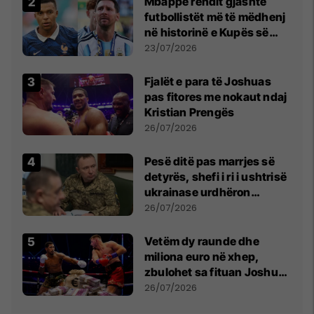
Mbappe rendit gjashtë
futbollistët më të mëdhenj
në historinë e Kupës së
Botës, Messi mbetet i dyti
23/07/2026
Fjalët e para të Joshuas
pas fitores me nokaut ndaj
Kristian Prengës
26/07/2026
Pesë ditë pas marrjes së
detyrës, shefi i ri i ushtrisë
ukrainase urdhëron
kontroll të madh
26/07/2026
Vetëm dy raunde dhe
miliona euro në xhep,
zbulohet sa fituan Joshua
e Prenga
26/07/2026