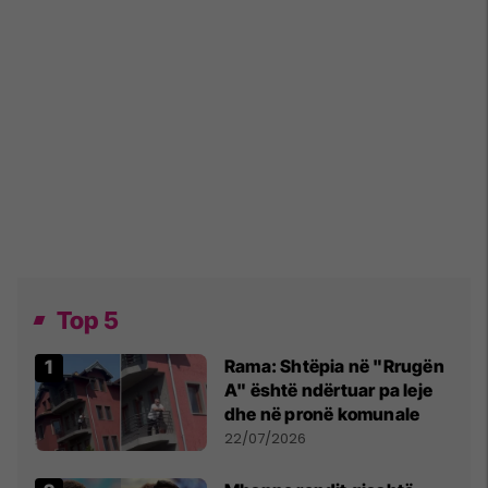
Top 5
Rama: Shtëpia në "Rrugën
A" është ndërtuar pa leje
dhe në pronë komunale
22/07/2026