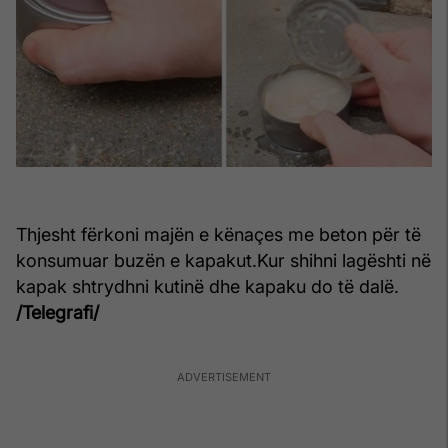
Thjesht fërkoni majën e kënaçes me beton për të
konsumuar buzën e kapakut.Kur shihni lagështi në
kapak shtrydhni kutinë dhe kapaku do të dalë.
/Telegrafi/