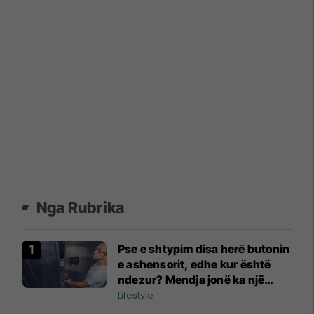
Nga Rubrika
Pse e shtypim disa herë butonin
e ashensorit, edhe kur është
ndezur? Mendja jonë ka një
arsye të veçantë
Lifestyle