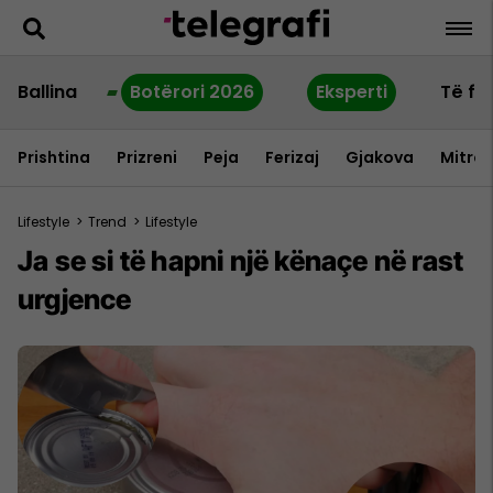
Ballina
Botërori 2026
Eksperti
Të fu
Prishtina
Prizreni
Peja
Ferizaj
Gjakova
Mitrov
Lifestyle
>
Trend
>
Lifestyle
Ja se si të hapni një kënaçe në rast
urgjence