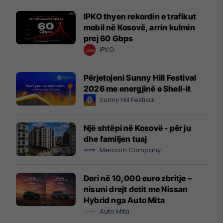
IPKO thyen rekordin e trafikut
mobil në Kosovë, arrin kulmin
prej 60 Gbps
IPKO
Përjetojeni Sunny Hill Festival
2026 me energjinë e Shell-it
Sunny Hill Festival
Një shtëpi në Kosovë - për ju
dhe familjen tuaj
Mercom Company
Deri në 10,000 euro zbritje –
nisuni drejt detit me Nissan
Hybrid nga Auto Mita
Auto Mita