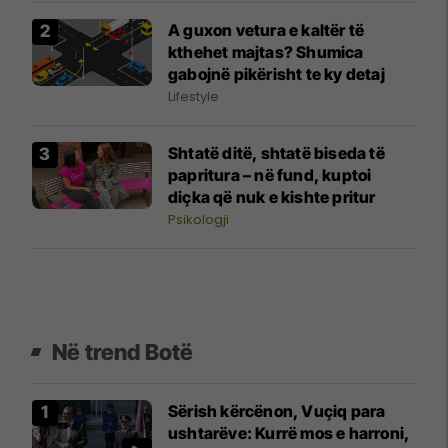
A guxon vetura e kaltër të
kthehet majtas? Shumica
gabojnë pikërisht te ky detaj
Lifestyle
Shtatë ditë, shtatë biseda të
papritura – në fund, kuptoi
diçka që nuk e kishte pritur
Psikologji
Në trend Botë
Sërish kërcënon, Vuçiq para
ushtarëve: Kurrë mos e harroni,