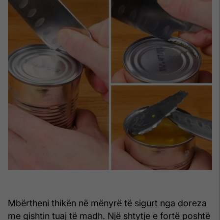
Mbërtheni thikën në mënyrë të sigurt nga doreza
me gishtin tuaj të madh. Një shtytje e fortë poshtë