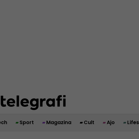
ech
Sport
Magazina
Cult
Ajo
Life