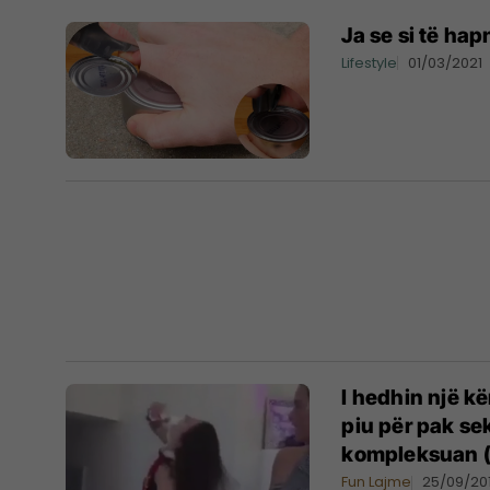
Ja se si të hap
Lifestyle
01/03/2021
I hedhin një k
piu për pak sek
kompleksuan (
Fun Lajme
25/09/20