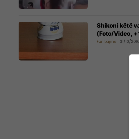
Shikoni këtë v
(Foto/Video, +
Fun Lajme
31/10/201