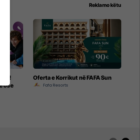
Reklamo këtu
ëpia!
Oferta e Korrikut në FAFA Sun
e ose
Fafa Resorts