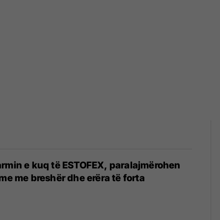
armin e kuq të ESTOFEX, paralajmërohen
hme me breshër dhe erëra të forta