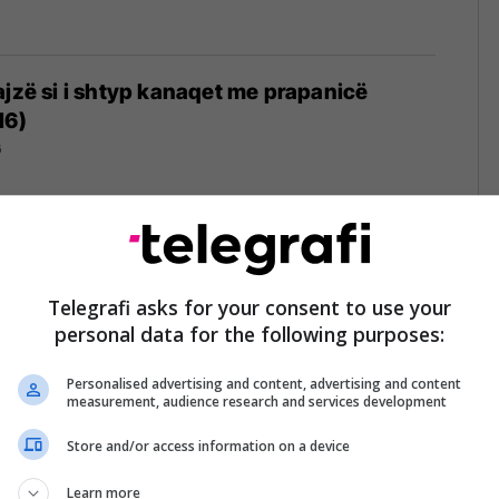
ajzë si i shtyp kanaqet me prapanicë
16)
6
1
Telegrafi asks for your consent to use your
personal data for the following purposes:
Personalised advertising and content, advertising and content
measurement, audience research and services development
Store and/or access information on a device
Learn more