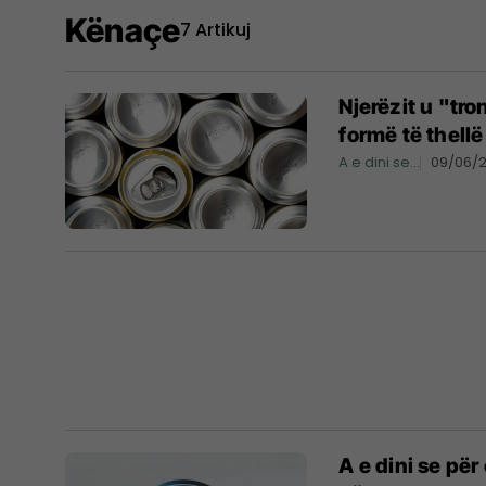
Kënaçe
7 Artikuj
Njerëzit u "tr
formë të thell
A e dini se...
09/06/
A e dini se për