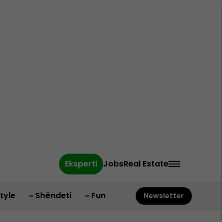
Eksperti
Jobs
Real Estate
style
Shëndeti
Fun
Newsletter