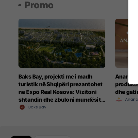
Promo
Baks Bay, projekti me i madh
Ananas I
turistik në Shqipëri prezantohet
produkte
ne Expo Real Kosova: Vizitoni
dhe gat
shtandin dhe zbuloni mundësitë
Anana
e investimit
Baks Bay