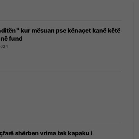
onditën" kur mësuan pse kënaçet kanë këtë
ë në fund
2024
 çfarë shërben vrima tek kapaku i