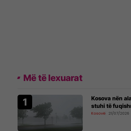
Më të lexuarat
Kosova nën al
stuhi të fuqis
Kosovë
21/07/2026