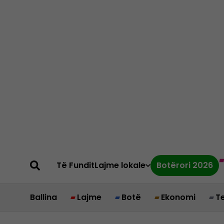
Të Fundit
Lajme lokale
Botërori 2026
Ballina
Lajme
Botë
Ekonomi
T