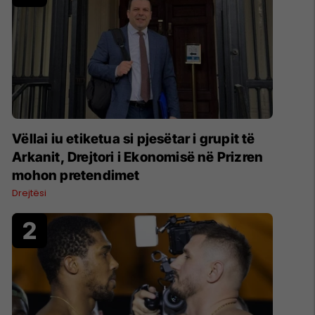
Vëllai iu etiketua si pjesëtar i grupit të
Arkanit, Drejtori i Ekonomisë në Prizren
mohon pretendimet
Drejtësi