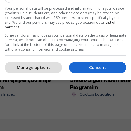
Your personal data will be processed and information from your device
(cookies, unique identifiers, and other device data) may be stored by,
accessed by and shared with 369 partners, or used specifically by this
site. We and our partners may use precise geolocation data.
List of
partners.
Some vendors may process your personal data on the basis of legitimate
interest, which you can object to by managing your options below. Look
for a link at the bottom of this page or in the site menu to manage or
withdraw consent in privacy and cookie settings.
Manage options
Consent
mpex sjell në treg
Maturant, puno nga sht
 të reja për çdo shije
Studio Siguri Kibernetik
im
Programim
s Impex
Cacttus Education