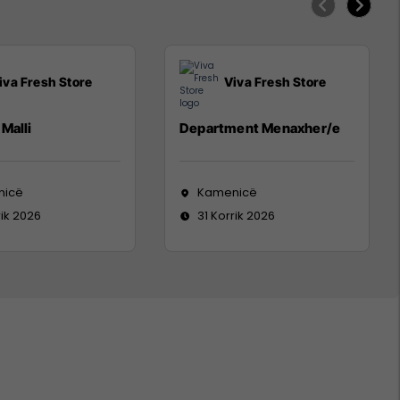
iva Fresh Store
Viva Fresh Store
Malli
Department Menaxher/e
nicë
Kamenicë
rik 2026
31 Korrik 2026