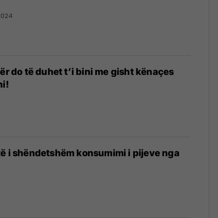
2024
ër do të duhet t’i bini me gisht kënaçes
i!
të i shëndetshëm konsumimi i pijeve nga
1