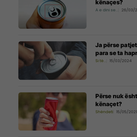
kënaçes?
A e dini se...
26/03/
Ja përse patjet
para se ta hapn
Si të…
15/03/2024
Përse nuk ësh
kënaçet?
Shëndeti
15/05/202