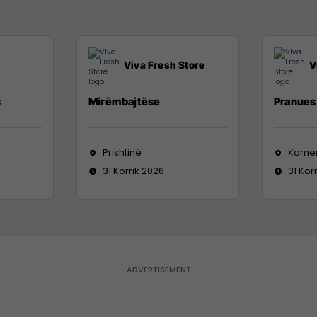
Viva Fresh Store
V
s
Mirëmbajtëse
Pranues 
Prishtinë
Kame
31 Korrik 2026
31 Kor