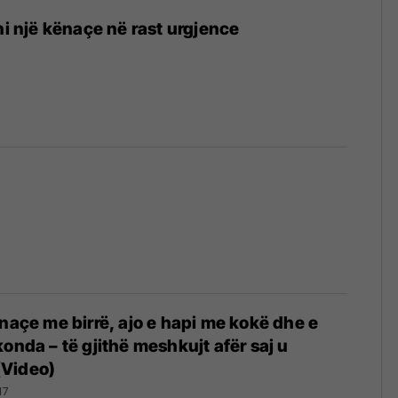
ni një kënaçe në rast urgjence
ënaçe me birrë, ajo e hapi me kokë dhe e
onda – të gjithë meshkujt afër saj u
Video)
17