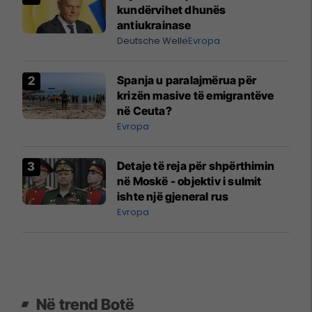
kundërvihet dhunës
antiukrainase
Deutsche Welle
Evropa
Spanja u paralajmërua për
krizën masive të emigrantëve
në Ceuta?
Evropa
Detaje të reja për shpërthimin
në Moskë - objektiv i sulmit
ishte një gjeneral rus
Evropa
Në trend Botë