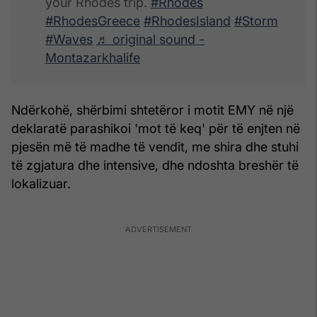
your Rhodes trip.
#Rhodes
#RhodesGreece
#RhodesIsland
#Storm
#Waves
♬ original sound -
Montazarkhalife
Ndërkohë, shërbimi shtetëror i motit EMY në një
deklaratë parashikoi 'mot të keq' për të enjten në
pjesën më të madhe të vendit, me shira dhe stuhi
të zgjatura dhe intensive, dhe ndoshta breshër të
lokalizuar.