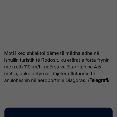
Moti i keq shkaktoi dëme të mëdha edhe në
ishullin turistik të Rodosit, ku erërat e forta frynin
me rreth 110km/h, ndërsa valët arritën në 4.5
metra, duke detyruar dhjetëra fluturime të
anuloheshin në aeroportin e Diagoras. /
Telegrafi
/