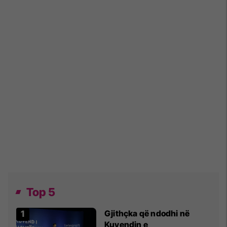
Top 5
Gjithçka që ndodhi në
Kuvendin e