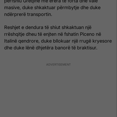
përfshiu Greqinë me erëra të forta dhe valë
masive, duke shkaktuar përmbytje dhe duke
ndërprerë transportin.
Reshjet e dendura të shiut shkaktuan një
rrëshqitje dheu të enjten në fshatin Piceno në
Italinë qendrore, duke bllokuar një rrugë kryesore
dhe duke lënë dhjetëra banorë të braktisur.