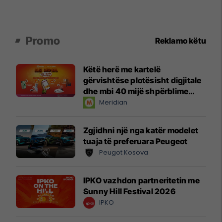
Promo
Reklamo këtu
Këtë herë me kartelë
gërvishtëse plotësisht digjitale
dhe mbi 40 mijë shpërblime
instant!
Meridian
Zgjidhni një nga katër modelet
tuaja të preferuara Peugeot
Peugot Kosova
IPKO vazhdon partneritetin me
Sunny Hill Festival 2026
IPKO