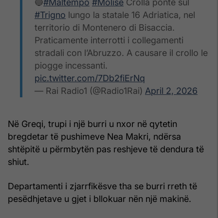
🔵
#Maltempo
#Molise
Crolla ponte sul
#Trigno
lungo la statale 16 Adriatica, nel
territorio di Montenero di Bisaccia.
Praticamente interrotti i collegamenti
stradali con l’Abruzzo. A causare il crollo le
piogge incessanti.
pic.twitter.com/7Db2fiErNq
— Rai Radio1 (@Radio1Rai)
April 2, 2026
Në Greqi, trupi i një burri u nxor në qytetin
bregdetar të pushimeve Nea Makri, ndërsa
shtëpitë u përmbytën pas reshjeve të dendura të
shiut.
Departamenti i zjarrfikësve tha se burri rreth të
pesëdhjetave u gjet i bllokuar nën një makinë.