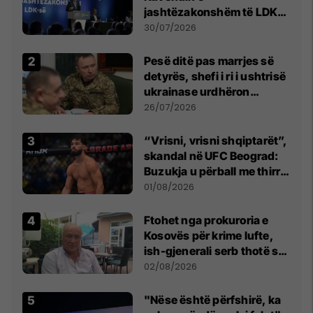
jashtëzakonshëm të LDK-
së
30/07/2026
Pesë ditë pas marrjes së
detyrës, shefi i ri i ushtrisë
ukrainase urdhëron
kontroll të madh
26/07/2026
“Vrisni, vrisni shqiptarët”,
skandal në UFC Beograd:
Buzukja u përball me thirrje
anti-shqiptare nga
01/08/2026
tribunat
Ftohet nga prokuroria e
Kosovës për krime lufte,
ish-gjenerali serb thotë se
dikush e tradhtoi në
02/08/2026
Beograd
"Nëse është përfshirë, ka