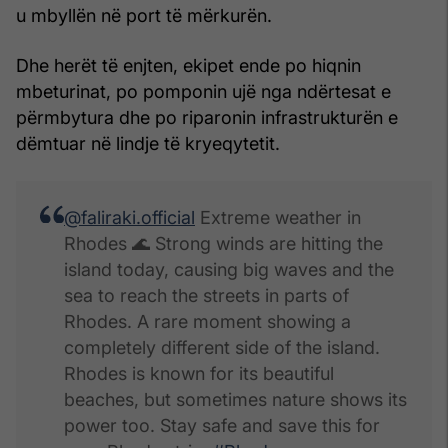
u mbyllën në port të mërkurën.
Dhe herët të enjten, ekipet ende po hiqnin
mbeturinat, po pomponin ujë nga ndërtesat e
përmbytura dhe po riparonin infrastrukturën e
dëmtuar në lindje të kryeqytetit.
@faliraki.official
Extreme weather in
Rhodes 🌊 Strong winds are hitting the
island today, causing big waves and the
sea to reach the streets in parts of
Rhodes. A rare moment showing a
completely different side of the island.
Rhodes is known for its beautiful
beaches, but sometimes nature shows its
power too. Stay safe and save this for