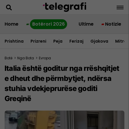
Home
Botërori 2026
Ultime
Notizie
Prishtina
Prizreni
Peja
Ferizaj
Gjakova
Mitrov
Botë
>
Nga Bota
>
Evropa
Italia është goditur nga rrëshqitjet
e dheut dhe përmbytjet, ndërsa
stuhia vdekjeprurëse goditi
Greqinë