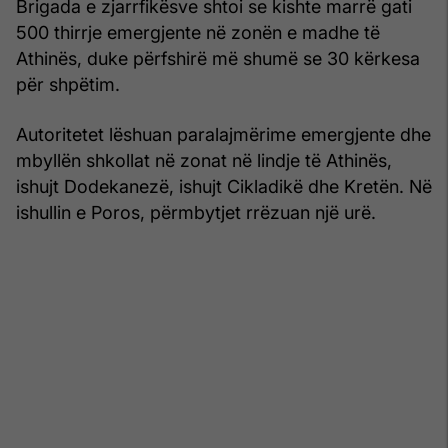
Brigada e zjarrfikësve shtoi se kishte marrë gati
500 thirrje emergjente në zonën e madhe të
Athinës, duke përfshirë më shumë se 30 kërkesa
për shpëtim.
Autoritetet lëshuan paralajmërime emergjente dhe
mbyllën shkollat në zonat në lindje të Athinës,
ishujt Dodekanezë, ishujt Cikladikë dhe Kretën. Në
ishullin e Poros, përmbytjet rrëzuan një urë.