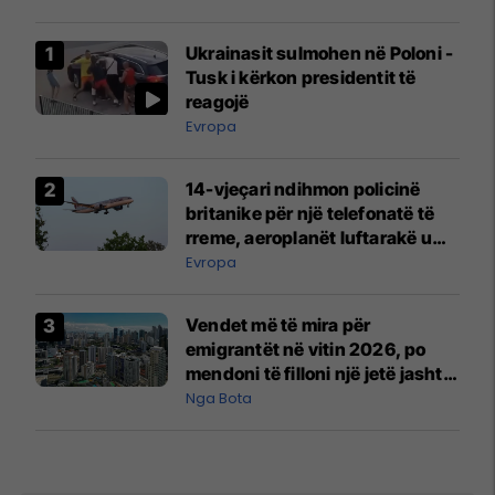
Ukrainasit sulmohen në Poloni -
Tusk i kërkon presidentit të
reagojë
Evropa
14-vjeçari ndihmon policinë
britanike për një telefonatë të
rreme, aeroplanët luftarakë u
ngritën në ajër për të
Evropa
interceptuar fluturaken e Qatar
Airways që po shkonte drejt
Vendet më të mira për
Mançesterit
emigrantët në vitin 2026, po
mendoni të filloni një jetë jashtë
vendit?
Nga Bota