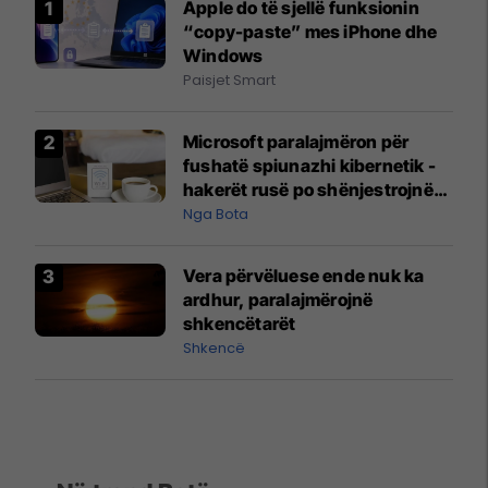
Apple do të sjellë funksionin
“copy-paste” mes iPhone dhe
Windows
Paisjet Smart
Microsoft paralajmëron për
fushatë spiunazhi kibernetik -
hakerët rusë po shënjestrojnë
mysafirët e hoteleve
Nga Bota
Vera përvëluese ende nuk ka
ardhur, paralajmërojnë
shkencëtarët
Shkencë