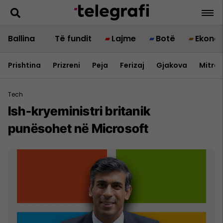
Ballina
Të fundit
Lajme
Botë
Ekono
Prishtina
Prizreni
Peja
Ferizaj
Gjakova
Mitrov
Tech
Ish-kryeministri britanik
punësohet në Microsoft