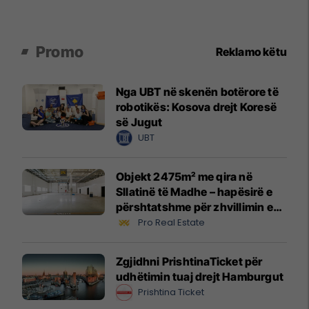
Promo
Reklamo këtu
Nga UBT në skenën botërore të
robotikës: Kosova drejt Koresë
së Jugut
UBT
Objekt 2475m² me qira në
Sllatinë të Madhe – hapësirë e
përshtatshme për zhvillimin e
biznesit #16068
Pro Real Estate
Zgjidhni PrishtinaTicket për
udhëtimin tuaj drejt Hamburgut
Prishtina Ticket