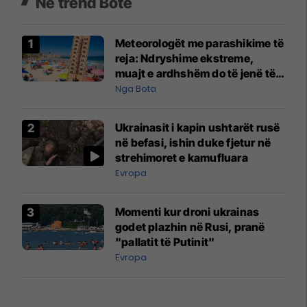
Në trend Botë
Meteorologët me parashikime të
reja: Ndryshime ekstreme,
muajt e ardhshëm do të jenë të
pazakontë
Nga Bota
Ukrainasit i kapin ushtarët rusë
në befasi, ishin duke fjetur në
strehimoret e kamufluara
Evropa
Momenti kur droni ukrainas
godet plazhin në Rusi, pranë
"pallatit të Putinit"
Evropa