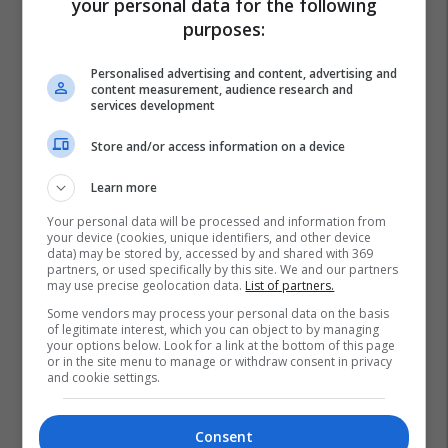
your personal data for the following
purposes:
Personalised advertising and content, advertising and
content measurement, audience research and
services development
Store and/or access information on a device
Learn more
Your personal data will be processed and information from
your device (cookies, unique identifiers, and other device
data) may be stored by, accessed by and shared with 369
partners, or used specifically by this site. We and our partners
Britania E Madhe
Rishi Sunak
Microsoft
may use precise geolocation data.
List of partners.
Some vendors may process your personal data on the basis
of legitimate interest, which you can object to by managing
your options below. Look for a link at the bottom of this page
or in the site menu to manage or withdraw consent in privacy
and cookie settings.
Consent