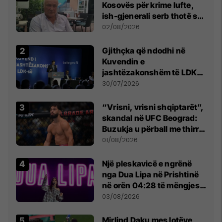
Kosovës për krime lufte,
ish-gjenerali serb thotë se
dikush e tradhtoi në
02/08/2026
Beograd
Gjithçka që ndodhi në
Kuvendin e
jashtëzakonshëm të LDK-
së
30/07/2026
“Vrisni, vrisni shqiptarët”,
skandal në UFC Beograd:
Buzukja u përball me thirrje
anti-shqiptare nga
01/08/2026
tribunat
Një pleskavicë e ngrënë
nga Dua Lipa në Prishtinë
në orën 04:28 të mëngjesit
- dhe bota digjitale serbe
03/08/2026
shpall gjendjen e luftës
Mirlind Daku mes lotëve