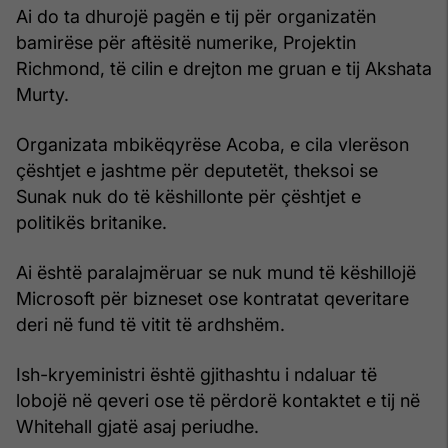
Ai do ta dhurojë pagën e tij për organizatën
bamirëse për aftësitë numerike, Projektin
Richmond, të cilin e drejton me gruan e tij Akshata
Murty.
Organizata mbikëqyrëse Acoba, e cila vlerëson
çështjet e jashtme për deputetët, theksoi se
Sunak nuk do të këshillonte për çështjet e
politikës britanike.
Ai është paralajmëruar se nuk mund të këshillojë
Microsoft për bizneset ose kontratat qeveritare
deri në fund të vitit të ardhshëm.
Ish-kryeministri është gjithashtu i ndaluar të
lobojë në qeveri ose të përdorë kontaktet e tij në
Whitehall gjatë asaj periudhe.