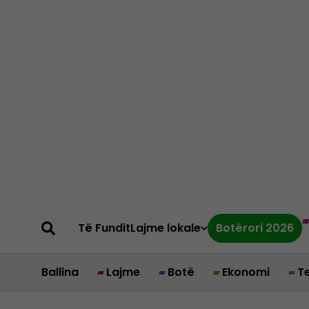
Të Fundit
Lajme lokale
Botërori 2026
Ballina
Lajme
Botë
Ekonomi
T