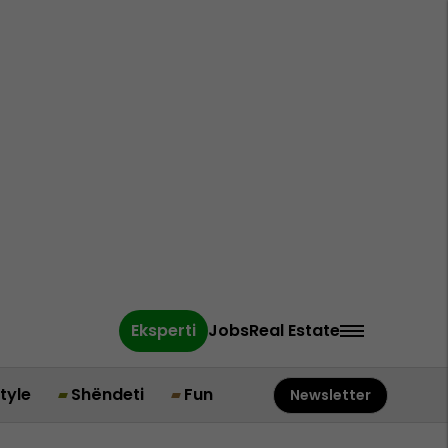
Eksperti
Jobs
Real Estate
style
Shëndeti
Fun
Newsletter