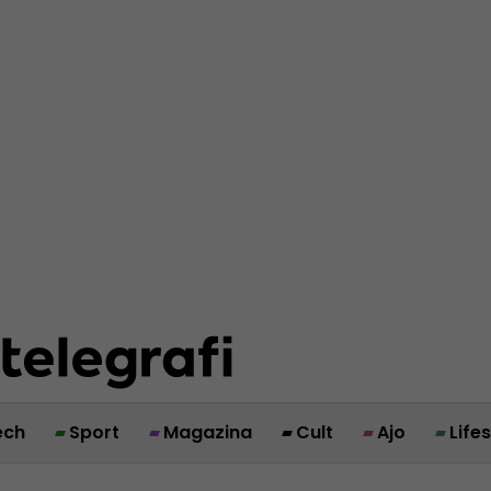
ech
Sport
Magazina
Cult
Ajo
Life