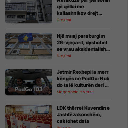
Aktakuzë për personin
që qëlloi me
kallashnikov drejt
autobusit në Malishevë
Drejtësi
Një muaj paraburgim
26-vjeçarit, dyshohet
se vrau aksidentalisht
babanë e tij në Strellc
Drejtësi
të Deçanit
Jetmir Rexhepi ia merr
këngës në PodGo: Nuk
do ta lë kulturën deri në
fund të jetës
Maqedonia e Veriut
LDK thërret Kuvendin e
Jashtëzakonshëm,
caktohet data
Politikë