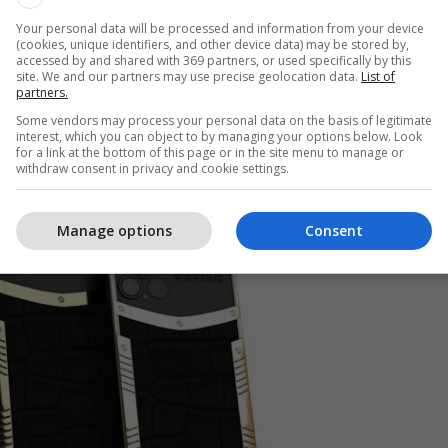
Your personal data will be processed and information from your device
etit, iPhone i artë reklamohet si "magjepsës" dhe
(cookies, unique identifiers, and other device data) may be stored by,
accessed by and shared with 369 partners, or used specifically by this
eq vëmendjen".
site. We and our partners may use precise geolocation data.
List of
partners.
enzoni pak më pak para për një iPhone 12
Some vendors may process your personal data on the basis of legitimate
interest, which you can object to by managing your options below. Look
d të merrni një variant me lëkurë krokodili në vend
for a link at the bottom of this page or in the site menu to manage or
 pasme për 5,000 dollarë.
/Telegrafi/
withdraw consent in privacy and cookie settings.
Manage options
Consent