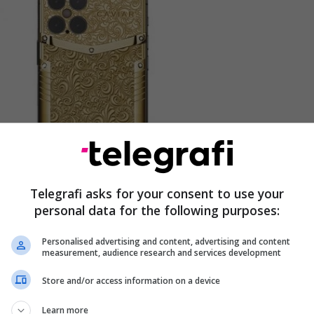
Telegrafi asks for your consent to use your
personal data for the following purposes:
ne normal dhe i zbukuron ata. Ata zbukurohen me
Personalised advertising and content, advertising and content
measurement, audience research and services development
iar i quan "stil kombëtar rus".
Store and/or access information on a device
V" ka për qëllim të simbolizojë fitoren dhe epërsinë.
shtu 8 diamante me një total prej 0,48 karatësh.
Learn more