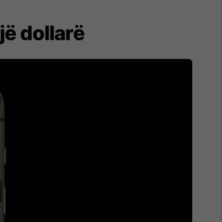
jë dollarë