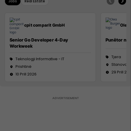
Jobs
Real Estate
cpit comparit GmbH
Olea
Senior Go Developer 4-Day
Punëtor në 
Workweek
Tjera
Teknologji Informative - IT
Stanovc, V
Prishtinë
29 Prill 20
10 Prill 2026