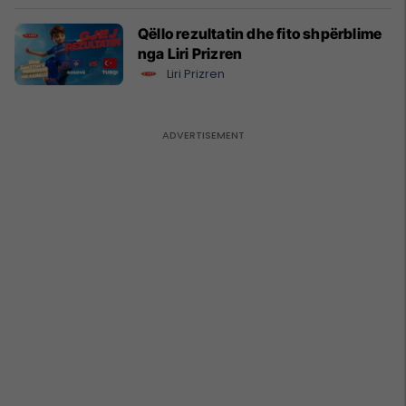
Qëllo rezultatin dhe fito shpërblime
nga Liri Prizren
Liri Prizren