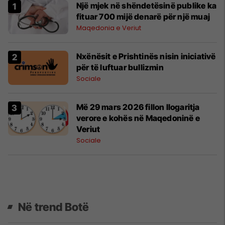
Një mjek në shëndetësinë publike ka
fituar 700 mijë denarë për një muaj
Maqedonia e Veriut
Nxënësit e Prishtinës nisin iniciativë
për të luftuar bullizmin
Sociale
Më 29 mars 2026 fillon llogaritja
verore e kohës në Maqedoninë e
Veriut
Sociale
Në trend Botë