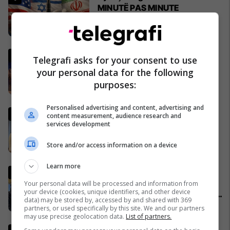
MINUTË PAS MINUTE
17/03/2026
Çifti shqiptar siguron investim
Telegrafi asks for your consent to use
prej 100 mijë euro në Gjermani
your personal data for the following
me produktin inovativ NYLAM
purposes:
25/03/2026
Personalised advertising and content, advertising and
Plava thotë se për vrasjen
content measurement, audience research and
kishte marrëveshje me
services development
Murselin: Më tha që edhe
Store and/or access information on a device
Behgjet Pacolli ka qenë në
26/03/2026
dijeni për këtë rast
Learn more
Komentatori kosovar bëhet
viral në mediat botërore pas
Your personal data will be processed and information from
your device (cookies, unique identifiers, and other device
festës së çmendur pas golave
data) may be stored by, accessed by and shared with 369
të ‘Dardanëve’
27/03/2026
partners, or used specifically by this site. We and our partners
may use precise geolocation data.
List of partners.