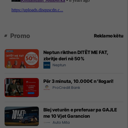
Promo
Reklamo këtu
Neptun rikthen DITËT ME FAT,
zbritje deri në 50%
Neptun
Për 3 minuta, 10.000€ n’llogari!
ProCredit Bank
Blej veturën e preferuar pa GAJLE
me 10 Vjet Garancion
Auto Mita