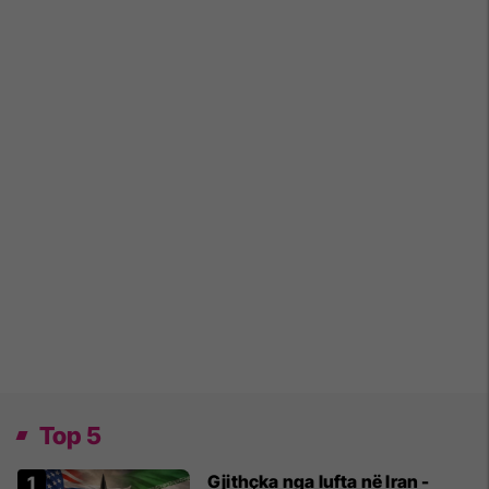
Top 5
Gjithçka nga lufta në Iran -