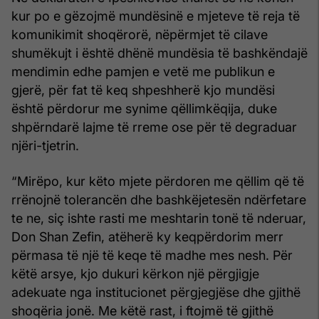
kur po e gëzojmë mundësinë e mjeteve të reja të
komunikimit shoqërorë, nëpërmjet të cilave
shumëkujt i është dhënë mundësia të bashkëndajë
mendimin edhe pamjen e vetë me publikun e
gjerë, për fat të keq shpeshherë kjo mundësi
është përdorur me synime qëllimkëqija, duke
shpërndarë lajme të rreme ose për të degraduar
njëri-tjetrin.
“Mirëpo, kur këto mjete përdoren me qëllim që të
rrënojnë tolerancën dhe bashkëjetesën ndërfetare
te ne, siç ishte rasti me meshtarin tonë të nderuar,
Don Shan Zefin, atëherë ky keqpërdorim merr
përmasa të një të keqe të madhe mes nesh. Për
këtë arsye, kjo dukuri kërkon një përgjigje
adekuate nga institucionet përgjegjëse dhe gjithë
shoqëria jonë. Me këtë rast, i ftojmë të gjithë