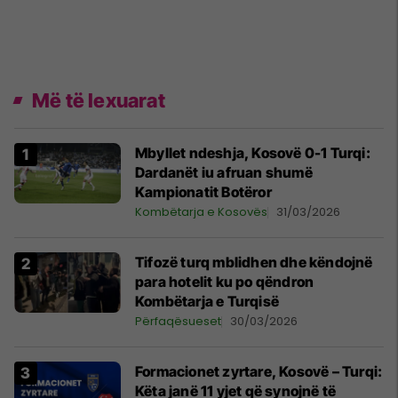
Më të lexuarat
Mbyllet ndeshja, Kosovë 0-1 Turqi:
Dardanët iu afruan shumë
Kampionatit Botëror
Kombëtarja e Kosovës
31/03/2026
Tifozë turq mblidhen dhe këndojnë
para hotelit ku po qëndron
Kombëtarja e Turqisë
Përfaqësueset
30/03/2026
Formacionet zyrtare, Kosovë – Turqi:
Këta janë 11 yjet që synojnë të