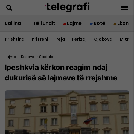
Ballina
Të fundit
Lajme
Botë
Ekono
Prishtina
Prizreni
Peja
Ferizaj
Gjakova
Mitrov
Lajme
>
Kosove
>
Sociale
Ipeshkvia kërkon reagim ndaj
dukurisë së lajmeve të rrejshme