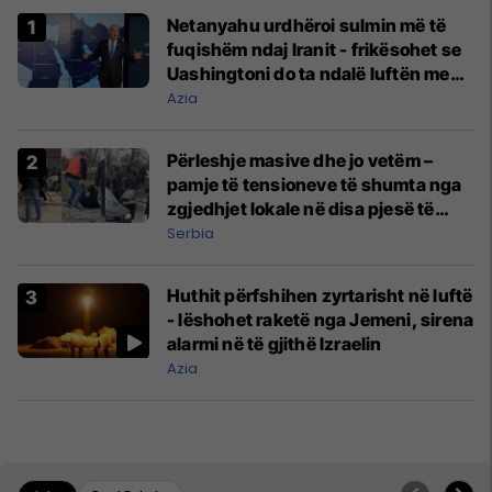
Netanyahu urdhëroi sulmin më të
fuqishëm ndaj Iranit - frikësohet se
Uashingtoni do ta ndalë luftën me
Teheranin
Azia
Përleshje masive dhe jo vetëm –
pamje të tensioneve të shumta nga
zgjedhjet lokale në disa pjesë të
Serbisë
Serbia
Huthit përfshihen zyrtarisht në luftë
- lëshohet raketë nga Jemeni, sirena
alarmi në të gjithë Izraelin
Azia