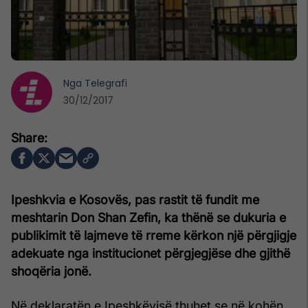
Nga
Telegrafi
30/12/2017
Ipeshkvia e Kosovës, pas rastit të fundit me
meshtarin Don Shan Zefin, ka thënë se dukuria e
publikimit të lajmeve të rreme kërkon një përgjigje
adekuate nga institucionet përgjegjëse dhe gjithë
shoqëria jonë.
Në deklaratën e Ipeshkëvisë thuhet se në kohën