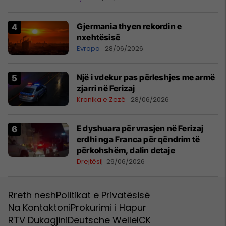
Gjermania thyen rekordin e
nxehtësisë
Evropa
28/06/2026
Një i vdekur pas përleshjes me armë
zjarri në Ferizaj
Kronika e Zezë
28/06/2026
E dyshuara për vrasjen në Ferizaj
erdhi nga Franca për qëndrim të
përkohshëm, dalin detaje
Drejtësi
29/06/2026
Rreth nesh
Politikat e Privatësisë
Na Kontaktoni
Prokurimi i Hapur
RTV Dukagjini
Deutsche Welle
ICK