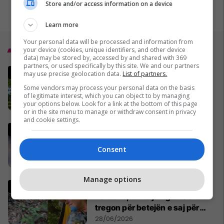
Store and/or access information on a device
Learn more
Your personal data will be processed and information from
Top 5
your device (cookies, unique identifiers, and other device
data) may be stored by, accessed by and shared with 369
partners, or used specifically by this site. We and our partners
5 pemë që ekspertët
may use precise geolocation data.
List of partners.
këshillojnë të mos i mbillni
Some vendors may process your personal data on the basis
kurrë në oborr
of legitimate interest, which you can object to by managing
your options below. Look for a link at the bottom of this page
22/06/2026
or in the site menu to manage or withdraw consent in privacy
and cookie settings.
Zhvillim i papritur në Botëror,
Francë – Norvegji mund të
Consent
pezullohet
25/06/2026
Manage options
Kafshohet nga nepërka në
Valbonë, turistja nga Zelanda
tregon për betejën e saj për
mbijetesë
28/06/2026