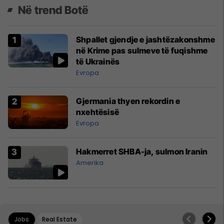
Në trend Botë
Shpallet gjendje e jashtëzakonshme
në Krime pas sulmeve të fuqishme
të Ukrainës
Evropa
Gjermania thyen rekordin e
nxehtësisë
Evropa
Hakmerret SHBA-ja, sulmon Iranin
Amerika
Jobs
Real Estate