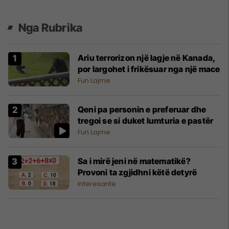
Nga Rubrika
Ariu terrorizon një lagje në Kanada,
por largohet i frikësuar nga një mace
Fun Lajme
Qeni pa personin e preferuar dhe
tregoi se si duket lumturia e pastër
Fun Lajme
Sa i mirë jeni në matematikë?
Provoni ta zgjidhni këtë detyrë
Interesante