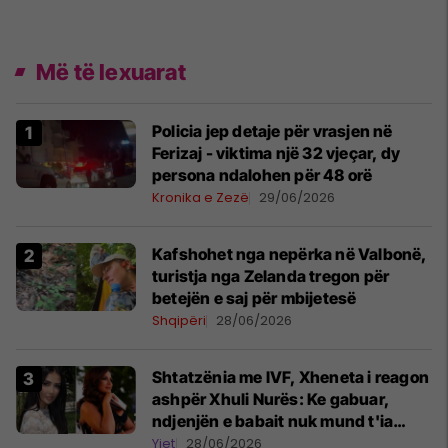
Më të lexuarat
Policia jep detaje për vrasjen në
Ferizaj - viktima një 32 vjeçar, dy
persona ndalohen për 48 orë
Kronika e Zezë
29/06/2026
Kafshohet nga nepërka në Valbonë,
turistja nga Zelanda tregon për
betejën e saj për mbijetesë
Shqipëri
28/06/2026
Shtatzënia me IVF, Xheneta i reagon
ashpër Xhuli Nurës: Ke gabuar,
ndjenjën e babait nuk mund t'ia
plotësosh kurrë
Yjet
28/06/2026