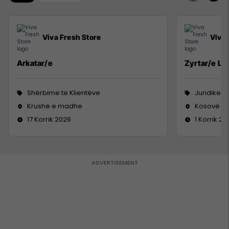
Viva Fresh Store
Viva 
Arkatar/e
Zyrtar/e Lig
Shërbime te Klientëve
Juridike
Krushë e madhe
Kosovë
17 Korrik 2026
1 Korrik 20