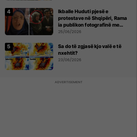
Ikballe Huduti pjesë e
protestave në Shqipëri, Rama
ia publikon fotografinë me
Ahmadinejadin e Iranit
25/06/2026
Sa do të zgjasë kjo valë e të
nxehtit?
23/06/2026