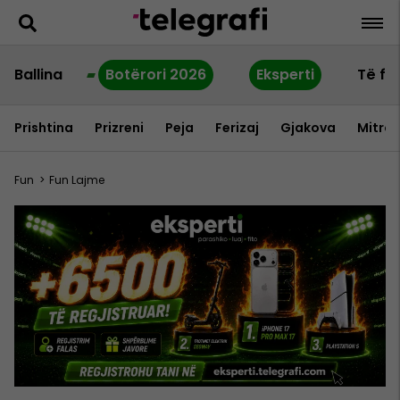
Ballina
Botërori 2026
Eksperti
Të fu
Prishtina
Prizreni
Peja
Ferizaj
Gjakova
Mitrov
Fun
>
Fun Lajme