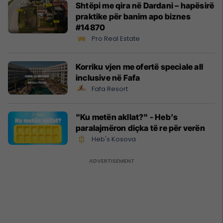
Shtëpi me qira në Dardani – hapësirë
praktike për banim apo biznes
#14870
Pro Real Estate
Korriku vjen me ofertë speciale all
inclusive në Fafa
Fafa Resort
"Ku metën akllat?" - Heb’s
paralajmëron diçka të re për verën
Heb's Kosova