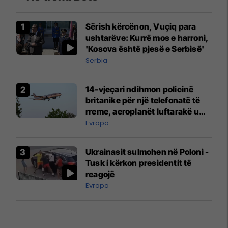
Sërish kërcënon, Vuçiq para
ushtarëve: Kurrë mos e harroni,
'Kosova është pjesë e Serbisë'
Serbia
14-vjeçari ndihmon policinë
britanike për një telefonatë të
rreme, aeroplanët luftarakë u
ngritën në ajër për të
Evropa
interceptuar fluturaken e Qatar
Airways që po shkonte drejt
Ukrainasit sulmohen në Poloni -
Mançesterit
Tusk i kërkon presidentit të
reagojë
Evropa