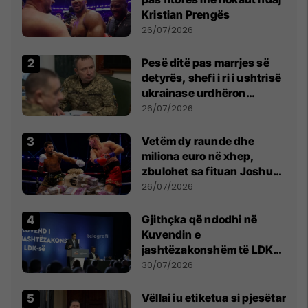
Kristian Prengës
26/07/2026
Pesë ditë pas marrjes së
detyrës, shefi i ri i ushtrisë
ukrainase urdhëron
kontroll të madh
26/07/2026
Vetëm dy raunde dhe
miliona euro në xhep,
zbulohet sa fituan Joshua
e Prenga
26/07/2026
Gjithçka që ndodhi në
Kuvendin e
jashtëzakonshëm të LDK-
së
30/07/2026
Vëllai iu etiketua si pjesëtar