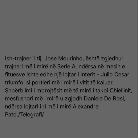
Ish-trajneri i tij, Jose Mourinho, është zgjedhur
trajneri më i mirë në Serie A, ndërsa në mesin e
fituesve ishte edhe një lojtar i Interit - Julio Cesar
triumfoi si portieri më i mirë i vitit të kaluar.
Shpërblimi i mbrojtësit më të mirë i takoi Chiellinit,
mesfushori më i mirë u zgjodh Daniele De Rosi,
ndërsa lojtari i ri më i mirë Alexandre
Pato./Telegrafi/