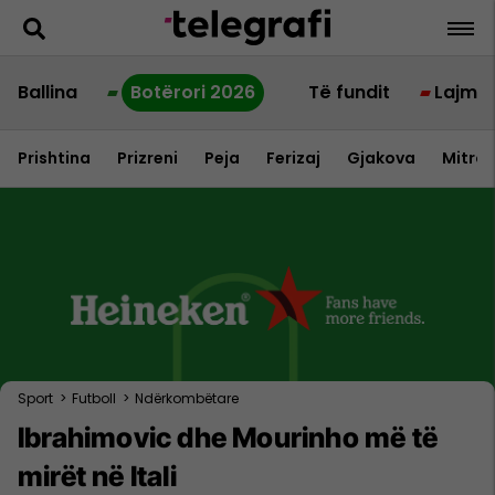
Ballina
Botërori 2026
Të fundit
Lajme
Prishtina
Prizreni
Peja
Ferizaj
Gjakova
Mitrov
Sport
>
Futboll
>
Ndërkombëtare
Ibrahimovic dhe Mourinho më të
mirët në Itali