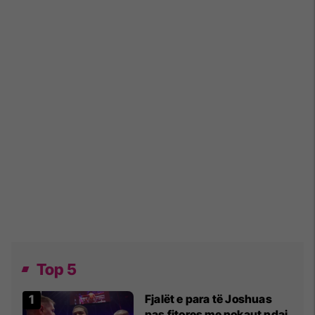
Top 5
Fjalët e para të Joshuas
pas fitores me nokaut ndaj