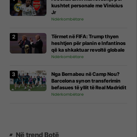
kushtet personale me Vinicius
Jr
Ndërkombëtare
Tërmet në FIFA: Trump thyen
heshtjen për planin e Infantinos
që ka shkaktuar revoltë globale
Ndërkombëtare
Nga Bernabeu në Camp Nou?
Barcelona synon transferimin
befasues të yllit të Real Madridit
Ndërkombëtare
Në trend Botë