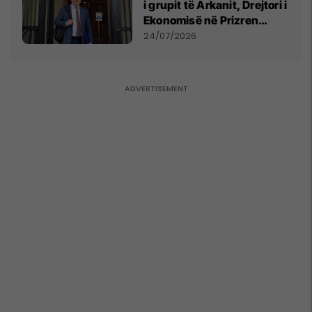
i grupit të Arkanit, Drejtori i
Ekonomisë në Prizren
mohon pretendimet
24/07/2026