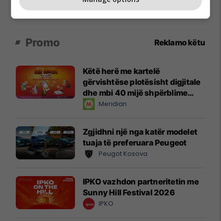
Promo
Reklamo këtu
Këtë herë me kartelë
gërvishtëse plotësisht digjitale
dhe mbi 40 mijë shpërblime
instant!
Meridian
Zgjidhni një nga katër modelet
tuaja të preferuara Peugeot
Peugot Kosova
IPKO vazhdon partneritetin me
Sunny Hill Festival 2026
IPKO