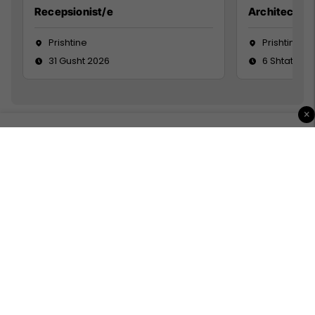
Recepsionist/e
Architect
Prishtine
Prishtinë
31 Gusht 2026
6 Shtator 2
×