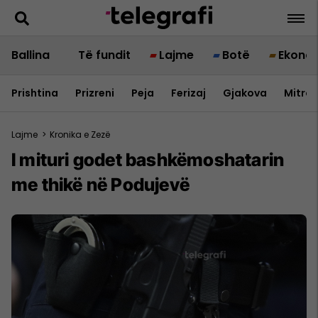
Ballina
Të fundit
Lajme
Botë
Ekono
Prishtina
Prizreni
Peja
Ferizaj
Gjakova
Mitrov
Lajme
>
Kronika e Zezë
I mituri godet bashkëmoshatarin
me thikë në Podujevë