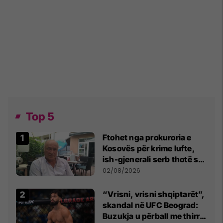
Top 5
Ftohet nga prokuroria e
Kosovës për krime lufte,
ish-gjenerali serb thotë se
dikush e tradhtoi në
02/08/2026
Beograd
“Vrisni, vrisni shqiptarët”,
skandal në UFC Beograd:
Buzukja u përball me thirrje