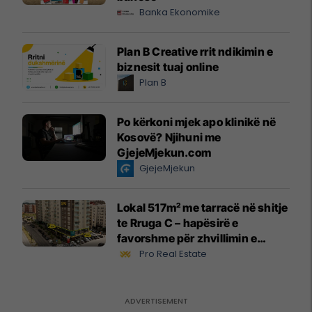
Banka Ekonomike
Plan B Creative rrit ndikimin e
biznesit tuaj online
Plan B
Po kërkoni mjek apo klinikë në
Kosovë? Njihuni me
GjejeMjekun.com
GjejeMjekun
Lokal 517m² me tarracë në shitje
te Rruga C – hapësirë e
favorshme për zhvillimin e
biznesit #15796
Pro Real Estate