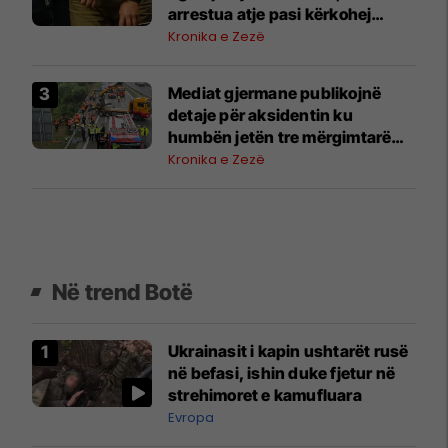
arrestua atje pasi kërkohej
përmes INTERPOL-it
Kronika e Zezë
Mediat gjermane publikojnë
detaje për aksidentin ku
humbën jetën tre mërgimtarë
nga Komogllava e Ferizajt
Kronika e Zezë
Në trend Botë
Ukrainasit i kapin ushtarët rusë
në befasi, ishin duke fjetur në
strehimoret e kamufluara
Evropa