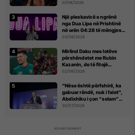
anti-shqiptare nga
01/08/2026
tribunat
Një pleskavicë e ngrënë
nga Dua Lipa në Prishtinë
në orën 04:28 të mëngjesit
- dhe bota digjitale serbe
03/08/2026
shpall gjendjen e luftës
Mirlind Daku mes lotëve
përshëndetet me Rubin
Kazanin, do të fitojë
miliona te Spartak Moska
02/08/2026
"Nëse është përfshirë, ka
gabuar rëndë, nuk i falet",
Abdixhiku i çon “selam”
Përparim Ramës
30/07/2026