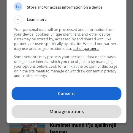
Store and/or access information on a device
Learn more
Your personal data will be processed and information from
your device (cookies, unique identifiers, and other device
data) may be stored by, accessed by and shared with 369
partners, or used specifically by this site. We and our partners
may use precise geolocation data.
List of partners.
Some vendors may process your personal data on the basis
of legitimate interest, which you can object to by managing
your options below. Look for a link at the bottom of this page
or in the site menu to manage or withdraw consent in privacy
and cookie settings.
Consent
Promo
Reklamo këtu
Manage options
A po don me rrnu n’deti?
Kursimet mund t’ju sjellin një
banesë