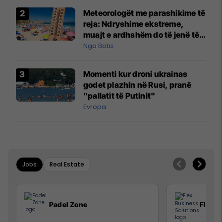
Meteorologët me parashikime të
reja: Ndryshime ekstreme,
muajt e ardhshëm do të jenë të
pazakontë
Nga Bota
Momenti kur droni ukrainas
godet plazhin në Rusi, pranë
"pallatit të Putinit"
Evropa
Jobs
Real Estate
Padel Zone
Flex B