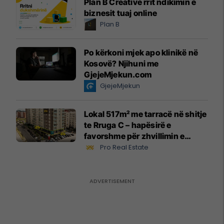
Plan B Creative rrit ndikimin e
biznesit tuaj online
Plan B
Po kërkoni mjek apo klinikë në
Kosovë? Njihuni me
GjejeMjekun.com
GjejeMjekun
Lokal 517m² me tarracë në shitje
te Rruga C – hapësirë e
favorshme për zhvillimin e
biznesit #15796
Pro Real Estate