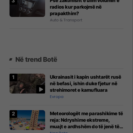
Pse zakonisht e ulim volumin e
radios kur parkojmë në
prapakthim?
Auto & Transport
Në trend Botë
Ukrainasit i kapin ushtarët rusë
në befasi, ishin duke fjetur në
strehimoret e kamufluara
Evropa
Meteorologët me parashikime të
reja: Ndryshime ekstreme,
muajt e ardhshëm do të jenë të
pazakontë