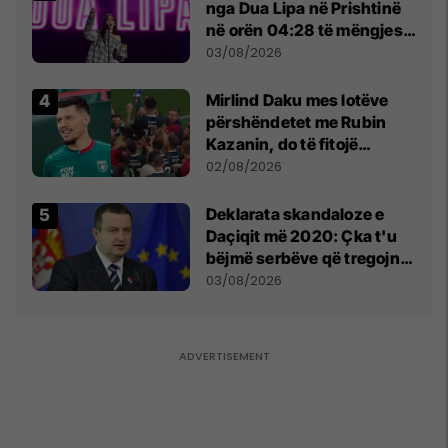
nga Dua Lipa në Prishtinë
në orën 04:28 të mëngjesit
- dhe bota digjitale serbe
03/08/2026
shpall gjendjen e luftës
Mirlind Daku mes lotëve
përshëndetet me Rubin
Kazanin, do të fitojë
miliona te Spartak Moska
02/08/2026
​Deklarata skandaloze e
Daçiqit më 2020: Çka t'u
bëjmë serbëve që tregojnë
ku janë varrosur shqiptarët
03/08/2026
në Serbi