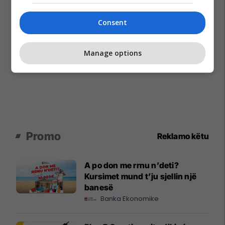
Consent
Manage options
Promo
Reklamo këtu
A po don me rrnu n’deti?
Kursimet mund t’ju sjellin një
banesë
Banka Ekonomike