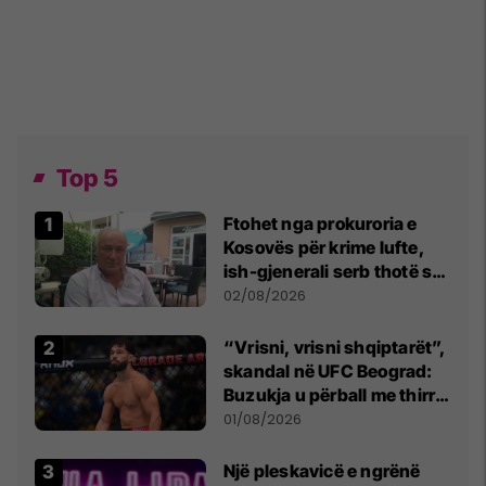
Top 5
Ftohet nga prokuroria e
Kosovës për krime lufte,
ish-gjenerali serb thotë se
dikush e tradhtoi në
02/08/2026
Beograd
“Vrisni, vrisni shqiptarët”,
skandal në UFC Beograd:
Buzukja u përball me thirrje
anti-shqiptare nga
01/08/2026
tribunat
Një pleskavicë e ngrënë