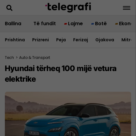
Ballina
Të fundit
Lajme
Botë
Ekono
Prishtina
Prizreni
Peja
Ferizaj
Gjakova
Mitrov
Tech
>
Auto & Transport
Hyundai tërheq 100 mijë vetura
elektrike