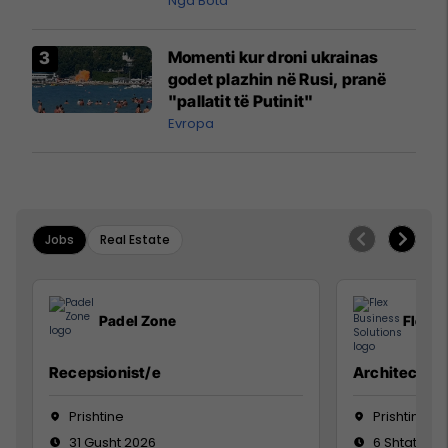
Nga Bota
Momenti kur droni ukrainas
godet plazhin në Rusi, pranë
"pallatit të Putinit"
Evropa
Jobs
Real Estate
Padel Zone
Flex B
Recepsionist/e
Architect
Prishtine
Prishtinë
31 Gusht 2026
6 Shtator 2