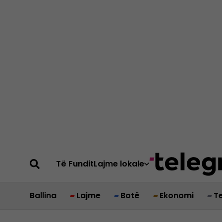
Të Fundit
Lajme lokale
Ballina
Lajme
Botë
Ekonomi
T