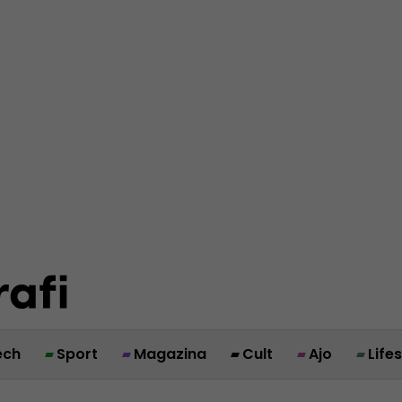
ech
Sport
Magazina
Cult
Ajo
Life