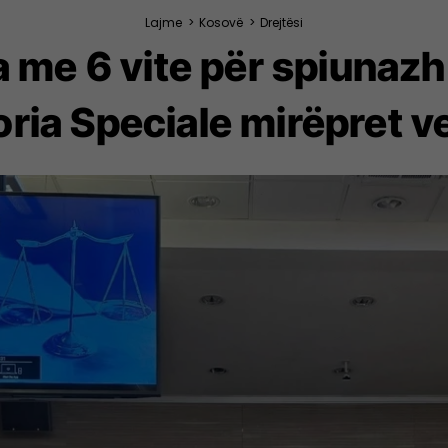
Lajme
>
Kosovë
>
Drejtësi
a me 6 vite për spiunazh 
ria Speciale mirëpret 