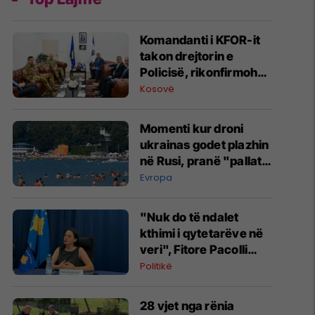
Komandanti i KFOR-it
takon drejtorin e
Policisë, rikonfirmohet
partneriteti për
Kosovë
Kosovën
Momenti kur droni
ukrainas godet plazhin
në Rusi, pranë "pallatit
të Putinit"
Evropa
"Nuk do të ndalet
kthimi i qytetarëve në
veri", Fitore Pacolli
dënon sulmin ndaj
Politikë
familjes Berisha në
Zveçan
28 vjet nga rënia