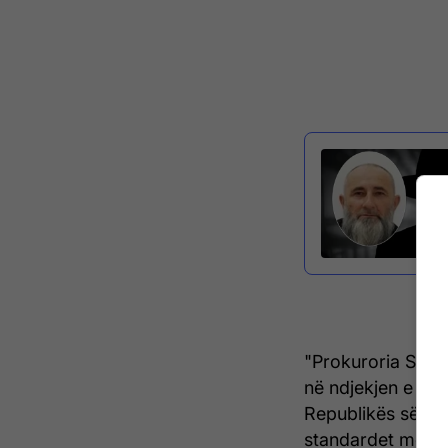
"Prokuroria Spec
në ndjekjen e ras
Republikës së Ko
standardet më të 