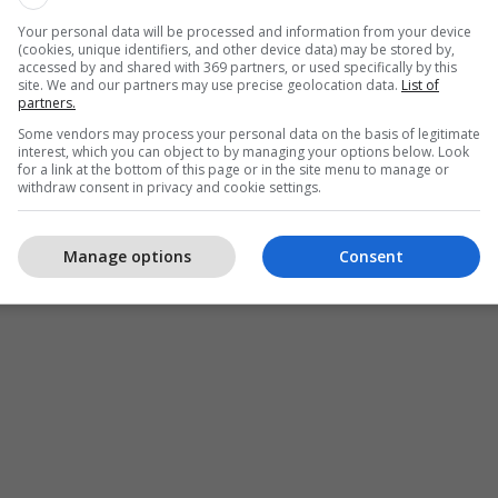
Your personal data will be processed and information from your device
(cookies, unique identifiers, and other device data) may be stored by,
accessed by and shared with 369 partners, or used specifically by this
site. We and our partners may use precise geolocation data.
List of
partners.
Some vendors may process your personal data on the basis of legitimate
interest, which you can object to by managing your options below. Look
for a link at the bottom of this page or in the site menu to manage or
withdraw consent in privacy and cookie settings.
Manage options
Consent