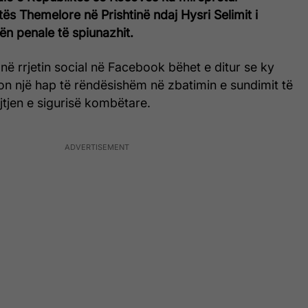
tës Themelore në Prishtinë ndaj Hysri
Selimit i
n penale të spiunazhit.
 në rrjetin social në Facebook bëhet e ditur se ky
n një hap të rëndësishëm në zbatimin e sundimit të
ojtjen e sigurisë kombëtare.