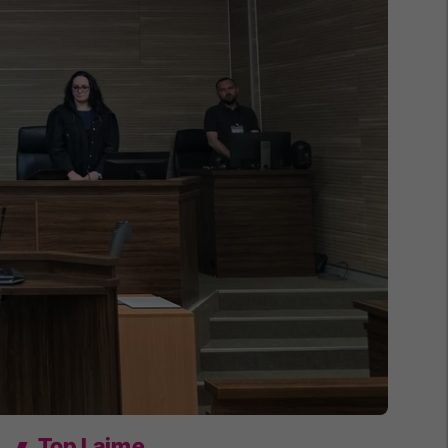
Top Lajme