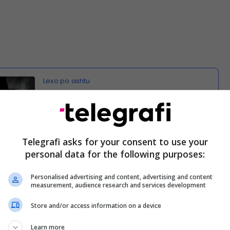
Hysri Selimi dënohet me 6 vjet burgim për
spiunazh
Telegrafi asks for your consent to use your
personal data for the following purposes:
Personalised advertising and content, advertising and content
iale e Republikës së Kosovës mbetet e përkushtuar
measurement, audience research and services development
teve që cenojnë rendin kushtetues dhe interesat e
Store and/or access information on a device
sovës, duke vepruar në përputhje me ligjin dhe
larta profesionale", thuhet në postim. /Telegrafi/
Learn more