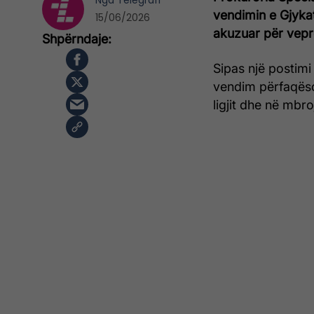
Nga
Telegrafi
vendimin e Gjyka
15/06/2026
akuzuar për veprë
Sipas një postimi
vendim përfaqëso
ligjit dhe në mbr