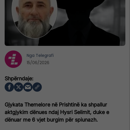
Nga
Telegrafi
15/06/2026
Gjykata Themelore në Prishtinë ka shpallur
aktgjykim dënues ndaj Hysri Selimit, duke e
dënuar me 6 vjet burgim për spiunazh.