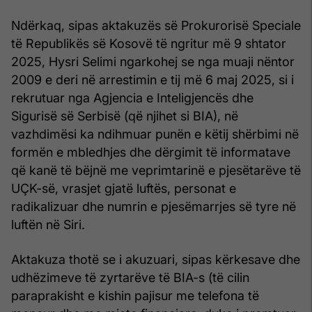
Ndërkaq, sipas aktakuzës së Prokurorisë Speciale
të Republikës së Kosovë të ngritur më 9 shtator
2025, Hysri Selimi ngarkohej se nga muaji nëntor
2009 e deri në arrestimin e tij më 6 maj 2025, si i
rekrutuar nga Agjencia e Inteligjencës dhe
Sigurisë së Serbisë (që njihet si BIA), në
vazhdimësi ka ndihmuar punën e këtij shërbimi në
formën e mbledhjes dhe dërgimit të informatave
që kanë të bëjnë me veprimtarinë e pjesëtarëve të
UÇK-së, vrasjet gjatë luftës, personat e
radikalizuar dhe numrin e pjesëmarrjes së tyre në
luftën në Siri.
Aktakuza thotë se i akuzuari, sipas kërkesave dhe
udhëzimeve të zyrtarëve të BIA-s (të cilin
paraprakisht e kishin pajisur me telefona të