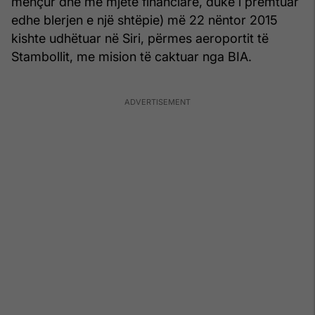
mençur dhe me mjete financiare, duke i premtuar
edhe blerjen e një shtëpie) më 22 nëntor 2015
kishte udhëtuar në Siri, përmes aeroportit të
Stambollit, me mision të caktuar nga BIA.