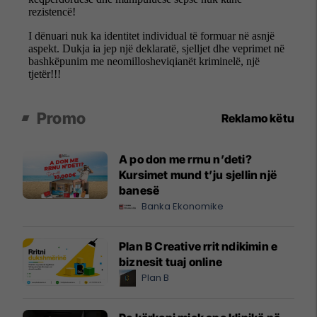
Promo
Reklamo këtu
A po don me rrnu n’deti?
Kursimet mund t’ju sjellin një
banesë
Banka Ekonomike
Plan B Creative rrit ndikimin e
biznesit tuaj online
Plan B