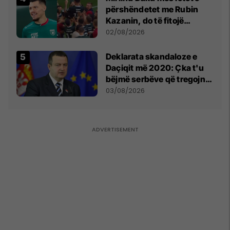
përshëndetet me Rubin
Kazanin, do të fitojë
miliona te Spartak Moska
02/08/2026
​Deklarata skandaloze e
Daçiqit më 2020: Çka t'u
bëjmë serbëve që tregojnë
ku janë varrosur shqiptarët
03/08/2026
në Serbi