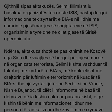
Gjithnjë sipas aktakuzës, Selimi fillimisht iu
bashkua organizatës terroriste ISIS, pastaj dërgoi
informacione tek zyrtarët e BIA-s në lidhje me
numrin e pjesëmarrjes së shqiptarëve në ISIS,
organizimin e tyre dhe në cilat pjesë të Sirisë
operonin ata.
Ndërsa, aktakuza thotë se pas kthimit në Kosovë
nga Siria dhe vuajtjes së burgut për pjesëmarrje
në organizata terroriste, Selimi kishte vazhduar të
takohej me zyrtarë të BIA-s, më konkretisht me
drejtorin për luftimin e terrorizmit në kuadër të
BIA-s dhe një zyrtar tjetër në Serbi, si në Vranje,
Nish e Bujanoc, të cilët i informonte në bazë të
detyrave që ia kishin caktuar paraprakisht, e që
kishin të bënin me informacionet lidhur me
persona të radikalizuar dhe zhvillimin e rrymave