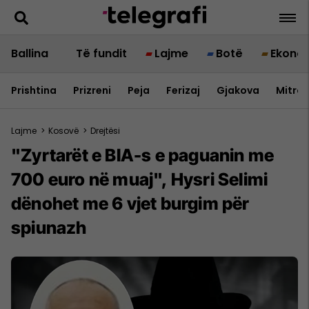
Ballina
Të fundit
Lajme
Botë
Ekono
Prishtina
Prizreni
Peja
Ferizaj
Gjakova
Mitrov
Lajme
>
Kosovë
>
Drejtësi
"Zyrtarët e BIA-s e paguanin me
700 euro në muaj", Hysri Selimi
dënohet me 6 vjet burgim për
spiunazh