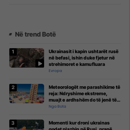
Në trend Botë
Ukrainasit i kapin ushtarët rusë
në befasi, ishin duke fjetur në
strehimoret e kamufluara
Evropa
Meteorologët me parashikime të
reja: Ndryshime ekstreme,
muajt e ardhshëm do të jenë të
pazakontë
Nga Bota
Momenti kur droni ukrainas
godet plazhin në Rusi, pranë