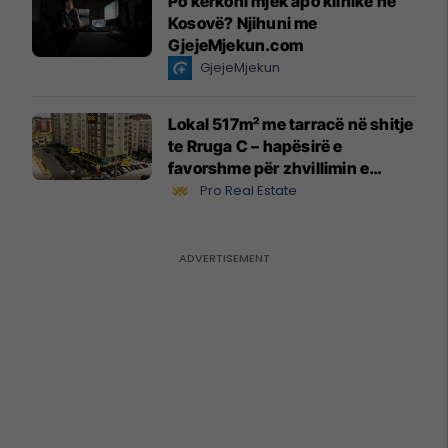
Po kërkoni mjek apo klinikë në
Kosovë? Njihuni me
GjejeMjekun.com
GjejeMjekun
Lokal 517m² me tarracë në shitje
te Rruga C – hapësirë e
favorshme për zhvillimin e
biznesit #15796
Pro Real Estate