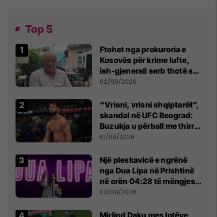
Top 5
Ftohet nga prokuroria e
Kosovës për krime lufte,
ish-gjenerali serb thotë se
dikush e tradhtoi në
02/08/2026
Beograd
“Vrisni, vrisni shqiptarët”,
skandal në UFC Beograd:
Buzukja u përball me thirrje
anti-shqiptare nga
01/08/2026
tribunat
Një pleskavicë e ngrënë
nga Dua Lipa në Prishtinë
në orën 04:28 të mëngjesit
- dhe bota digjitale serbe
03/08/2026
shpall gjendjen e luftës
Mirlind Daku mes lotëve