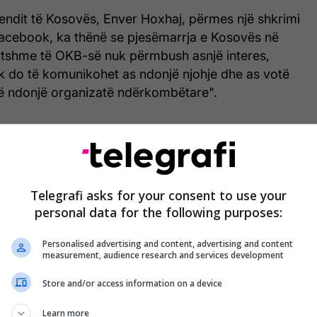
vendit të Kosovës, Enver Hoxhaj, përmes një shkrimi
 Facebook, ka thënë se pjesëmarrja e Kosovës në
itshme të OKB-së nuk përmbush asnjë interes,
uk do të komunikohet as ndonjë njohje dhe as votë
ë ndonjë organizatë ndërkombëtare".
Telegrafi asks for your consent to use your
personal data for the following purposes:
Personalised advertising and content, advertising and content
measurement, audience research and services development
Store and/or access information on a device
Learn more