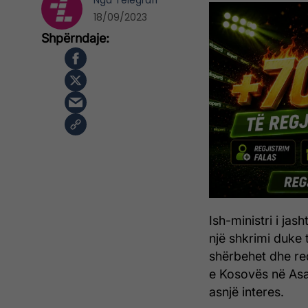
Nga
Telegrafi
18/09/2023
Ish-ministri i ja
një shkrimi duke 
shërbehet dhe re
e Kosovës në As
asnjë interes.