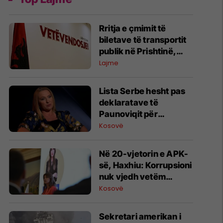
Rritja e çmimit të
biletave të transportit
publik në Prishtinë,
LVV dorëzon padi në
Lajme
Gjykatën Supreme
​Lista Serbe hesht pas
deklaratave të
Paunoviqit për
“spastrim etnik” në
Kosovë
Kosovë
Në 20-vjetorin e APK-
së, Haxhiu: Korrupsioni
nuk vjedh vetëm
paranë
Kosovë
Sekretari amerikan i