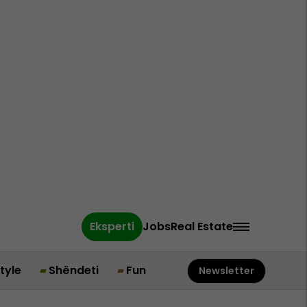
Eksperti
Jobs
Real Estate
style
Shëndeti
Fun
Newsletter