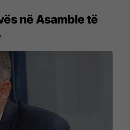
vës në Asamble të
ë