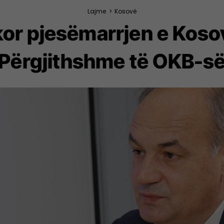
Lajme
>
Kosovë
kor pjesëmarrjen e Koso
Përgjithshme të OKB-s