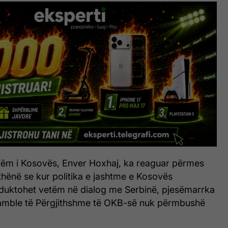
shtëm i Kosovës, Enver Hoxhaj, ka reaguar përmes
thënë se kur politika e jashtme e Kosovës
duktohet vetëm në dialog me Serbinë, pjesëmarrka
amble të Përgjithshme të OKB-së nuk përmbushë