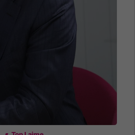
Top Lajme