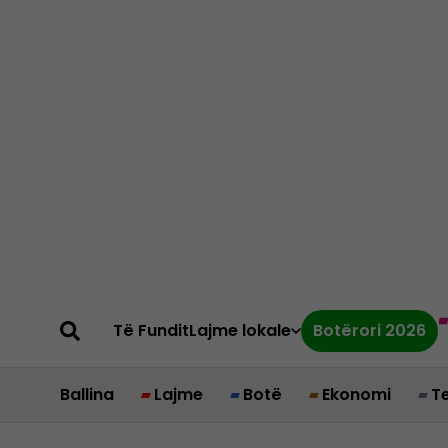
Të Fundit
Lajme lokale
Botërori 2026
Ballina
Lajme
Botë
Ekonomi
T