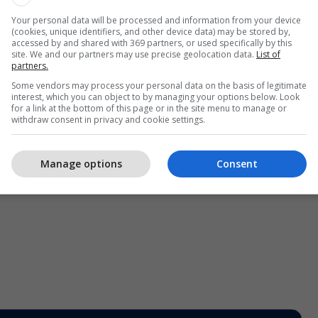
Your personal data will be processed and information from your device
(cookies, unique identifiers, and other device data) may be stored by,
accessed by and shared with 369 partners, or used specifically by this
jashtme e Kosovës shërbehet dhe reduktohet vetëm
site. We and our partners may use precise geolocation data.
List of
partners.
binë dhe dialogu nuk është fare platformë për
Some vendors may process your personal data on the basis of legitimate
llë, por është instrument për menaxhimin e krizës në
interest, which you can object to by managing your options below. Look
a e Kosovës në Asamble të Përgjitshme të OKB-së
for a link at the bottom of this page or in the site menu to manage or
withdraw consent in privacy and cookie settings.
jë interes, sepse atje as nuk do të komunikohet as
e as votë për anëtarësim në ndonjë organizatë
Manage options
Consent
 rëndësi pjesëmarrja si dekor dhe si qëllim!", ka
Telegrafi/