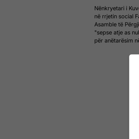
Nënkryetari i Ku
në rrjetin social
Asamble të Përgj
"sepse atje as n
për anëtarësim n