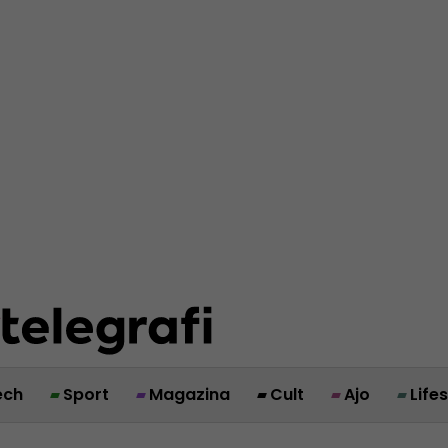
ech
Sport
Magazina
Cult
Ajo
Life