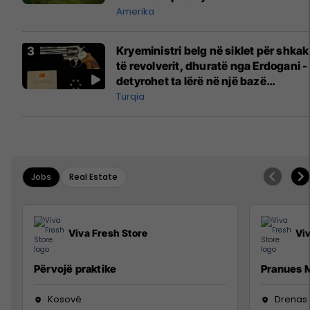
Amerika
Kryeministri belg në siklet për shkak
të revolverit, dhuratë nga Erdogani -
detyrohet ta lërë në një bazë
ushtarake
Turqia
Jobs
Real Estate
Viva Fresh Store
Vi
Përvojë praktike
Pranues M
Kosovë
Drenas