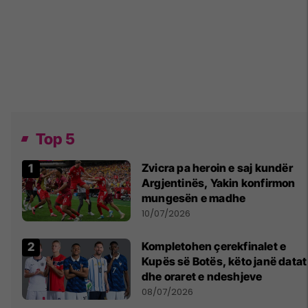
Top 5
Zvicra pa heroin e saj kundër
Argjentinës, Yakin konfirmon
mungesën e madhe
10/07/2026
Kompletohen çerekfinalet e
Kupës së Botës, këto janë datat
dhe oraret e ndeshjeve
08/07/2026