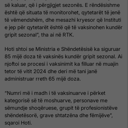
së kaluar, që i përgjigjet sezonës. E rëndësishme
është që situata të monitorohet, qytetarët të jenë
të vëmendshëm, dhe mesazhi kryesor që Instituti
e jep për qytetarët është që të vaksinohen kundër
gripit sezonal”, tha ai në RTK.
Hoti shtoi se Ministria e Shëndetësisë ka siguruar
85 mijë doza të vaksinës kundër gripit sezonal. Ai
njoftoi se procesi i vaksinimit ka filluar në muajin
tetor të vitit 2024 dhe deri më tani janë
administruar rreth 65 mijë doza.
“Numri më i madh i të vaksinuarve i përket
kategorisë së të moshuarve, personave me
sëmundje shoqëruese, grupit të profesionistëve
shëndetësorë, grave shtatzëna dhe fëmijëve”,
sqaroi Hoti.