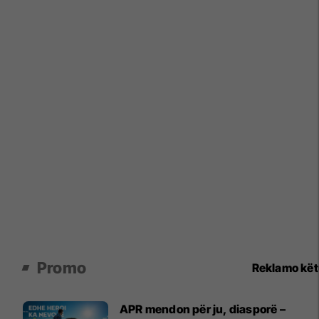
Promo
Reklamo kë
APR mendon për ju, diasporë –