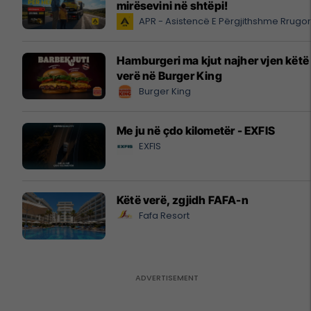
mirësevini në shtëpi!
APR - Asistencë E Përgjithshme Rrugo
Hamburgeri ma kjut najher vjen këtë
verë në Burger King
Burger King
Me ju në çdo kilometër - EXFIS
EXFIS
Këtë verë, zgjidh FAFA-n
Fafa Resort