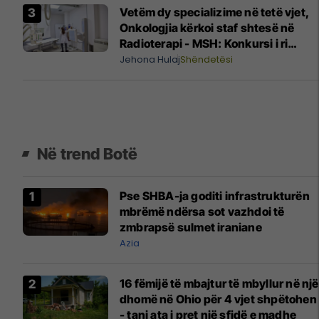
Vetëm dy specializime në tetë vjet,
Onkologjia kërkoi staf shtesë në
Radioterapi - MSH: Konkursi i ri
brenda dy muajsh
Jehona Hulaj
Shëndetësi
Në trend Botë
Pse SHBA-ja goditi infrastrukturën
mbrëmë ndërsa sot vazhdoi të
zmbrapsë sulmet iraniane
Azia
16 fëmijë të mbajtur të mbyllur në një
dhomë në Ohio për 4 vjet shpëtohen
- tani ata i pret një sfidë e madhe