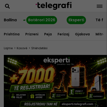
Ballina
Botërori 2026
Eksperti
Të fu
Prishtina
Prizreni
Peja
Ferizaj
Gjakova
Mitrov
Lajme
>
Kosovë
>
Shëndetësi