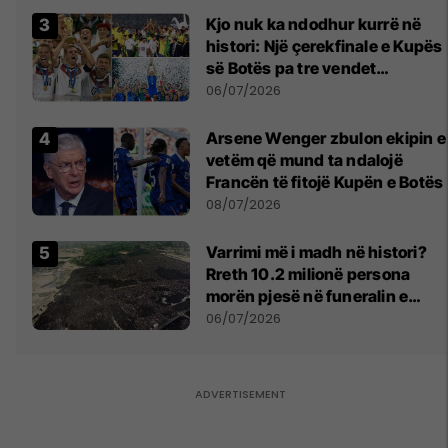
Kjo nuk ka ndodhur kurrë në
histori: Një çerekfinale e Kupës
së Botës pa tre vendet
legjendare të futbollit
06/07/2026
Arsene Wenger zbulon ekipin e
vetëm që mund ta ndalojë
Francën të fitojë Kupën e Botës
08/07/2026
Varrimi më i madh në histori?
Rreth 10.2 milionë persona
morën pjesë në funeralin e
liderit të Iranit në 1989
06/07/2026