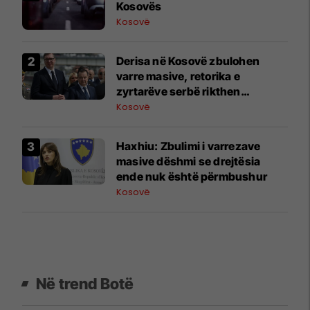
Kosovës
Kosovë
Derisa në Kosovë zbulohen
varre masive, retorika e
zyrtarëve serbë rikthen
narrativat e viteve ’90
Kosovë
Haxhiu: Zbulimi i varrezave
masive dëshmi se drejtësia
ende nuk është përmbushur
Kosovë
Në trend Botë