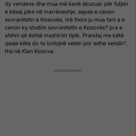
dy vendeve dhe mua më kanë akuzuar për futjen
e kësaj pike në marrëveshje, sepse e cenon
sovranitetin e Kosovës, më thoni ju mua tani a e
cenon ky studim sovranitetin e Kosovës? pra e
shihni që është mashtrim tipik. Prandaj me këtë
qasje këta do ta izolojnë veten por edhe vendin”,
tha në Klan Kosova.