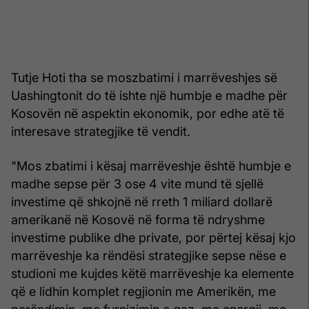
Tutje Hoti tha se moszbatimi i marrëveshjes së
Uashingtonit do të ishte një humbje e madhe për
Kosovën në aspektin ekonomik, por edhe atë të
interesave strategjike të vendit.
"Mos zbatimi i kësaj marrëveshje është humbje e
madhe sepse për 3 ose 4 vite mund të sjellë
investime që shkojnë në rreth 1 miliard dollarë
amerikanë në Kosovë në forma të ndryshme
investime publike dhe private, por përtej kësaj kjo
marrëveshje ka rëndësi strategjike sepse nëse e
studioni me kujdes këtë marrëveshje ka elemente
që e lidhin komplet regjionin me Amerikën, me