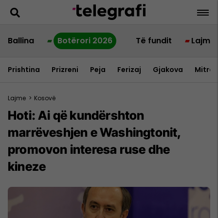
Ballina
Botërori 2026
Të fundit
Lajme
Prishtina
Prizreni
Peja
Ferizaj
Gjakova
Mitrov
Lajme
>
Kosovë
Hoti: Ai që kundërshton
marrëveshjen e Washingtonit,
promovon interesa ruse dhe
kineze