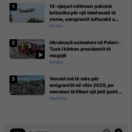
14-vjeçari ndihmon policinë
britanike për një telefonatë të
rreme, aeroplanët luftarakë u
ngritën në ajër për të
Evropa
interceptuar fluturaken e Qatar
Airways që po shkonte drejt
Ukrainasit sulmohen në Poloni -
Mançesterit
Tusk i kërkon presidentit të
reagojë
Evropa
Vendet më të mira për
emigrantët në vitin 2026, po
mendoni të filloni një jetë jashtë
vendit?
Nga Bota