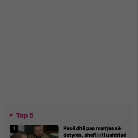
Top 5
Pesë ditë pas marrjes së
detyrës, shefi i ri i ushtrisë