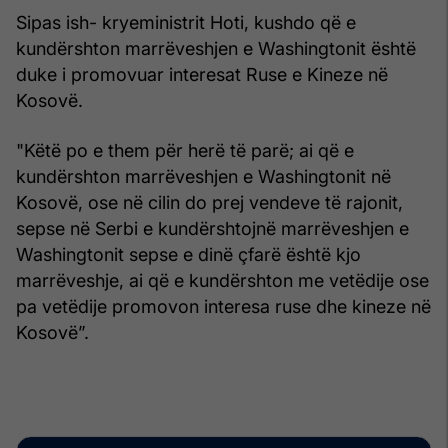
Sipas ish- kryeministrit Hoti, kushdo që e
kundërshton marrëveshjen e Washingtonit është
duke i promovuar interesat Ruse e Kineze në
Kosovë.
"Këtë po e them për herë të parë; ai që e
kundërshton marrëveshjen e Washingtonit në
Kosovë, ose në cilin do prej vendeve të rajonit,
sepse në Serbi e kundërshtojnë marrëveshjen e
Washingtonit sepse e dinë çfarë është kjo
marrëveshje, ai që e kundërshton me vetëdije ose
pa vetëdije promovon interesa ruse dhe kineze në
Kosovë”.