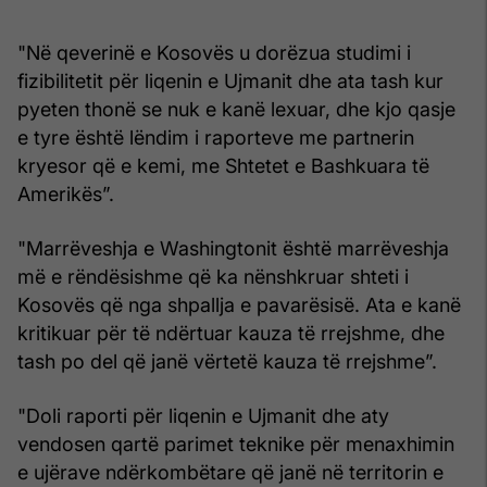
"Në qeverinë e Kosovës u dorëzua studimi i
fizibilitetit për liqenin e Ujmanit dhe ata tash kur
pyeten thonë se nuk e kanë lexuar, dhe kjo qasje
e tyre është lëndim i raporteve me partnerin
kryesor që e kemi, me Shtetet e Bashkuara të
Amerikës”.
"Marrëveshja e Washingtonit është marrëveshja
më e rëndësishme që ka nënshkruar shteti i
Kosovës që nga shpallja e pavarësisë. Ata e kanë
kritikuar për të ndërtuar kauza të rrejshme, dhe
tash po del që janë vërtetë kauza të rrejshme”.
"Doli raporti për liqenin e Ujmanit dhe aty
vendosen qartë parimet teknike për menaxhimin
e ujërave ndërkombëtare që janë në territorin e