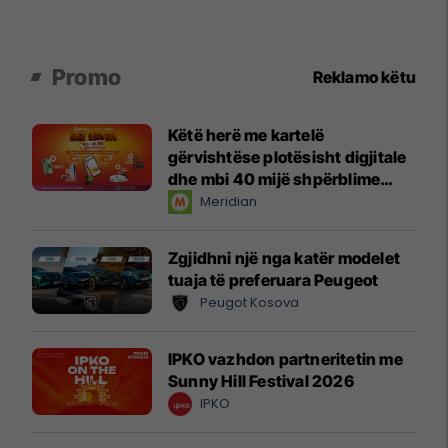
Promo
Reklamo këtu
Këtë herë me kartelë
gërvishtëse plotësisht digjitale
dhe mbi 40 mijë shpërblime
instant!
Meridian
Zgjidhni një nga katër modelet
tuaja të preferuara Peugeot
Peugot Kosova
IPKO vazhdon partneritetin me
Sunny Hill Festival 2026
IPKO