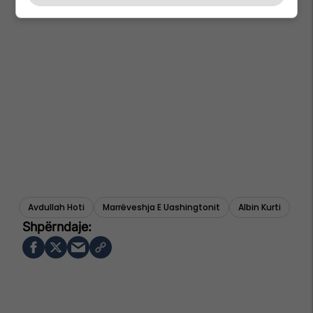
Avdullah Hoti
Marrëveshja E Uashingtonit
Albin Kurti