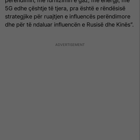
perëndimin, me furnizimin e gaz, me energji, me
5G edhe çështje të tjera, pra është e rëndësisë
strategjike për ruajtjen e influencës perëndimore
dhe për të ndaluar influencën e Rusisë dhe Kinës”.