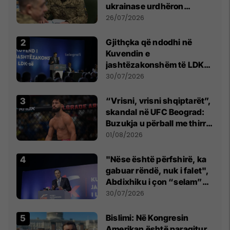
ukrainase urdhëron
kontroll të madh
26/07/2026
Gjithçka që ndodhi në
Kuvendin e
jashtëzakonshëm të LDK-
së
30/07/2026
“Vrisni, vrisni shqiptarët”,
skandal në UFC Beograd:
Buzukja u përball me thirrje
anti-shqiptare nga
01/08/2026
tribunat
"Nëse është përfshirë, ka
gabuar rëndë, nuk i falet",
Abdixhiku i çon “selam”
Përparim Ramës
30/07/2026
Bislimi: Në Kongresin
Amerikan është paraqitur