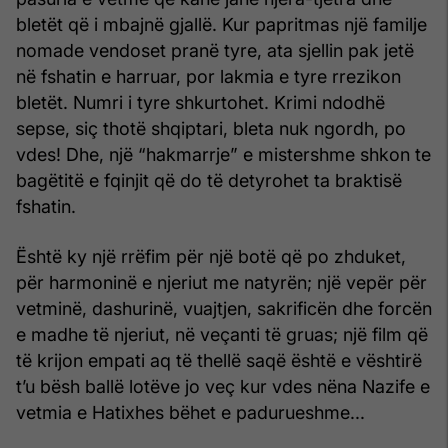
bletët që i mbajnë gjallë. Kur papritmas një familje
nomade vendoset pranë tyre, ata sjellin pak jetë
në fshatin e harruar, por lakmia e tyre rrezikon
bletët. Numri i tyre shkurtohet. Krimi ndodhë
sepse, siç thotë shqiptari, bleta nuk ngordh, po
vdes! Dhe, një “hakmarrje” e mistershme shkon te
bagëtitë e fqinjit që do të detyrohet ta braktisë
fshatin.
Është ky një rrëfim për një botë që po zhduket,
për harmoninë e njeriut me natyrën; një vepër për
vetminë, dashurinë, vuajtjen, sakrificën dhe forcën
e madhe të njeriut, në veçanti të gruas; një film që
të krijon empati aq të thellë saqë është e vështirë
t’u bësh ballë lotëve jo veç kur vdes nëna Nazife e
vetmia e Hatixhes bëhet e padurueshme...