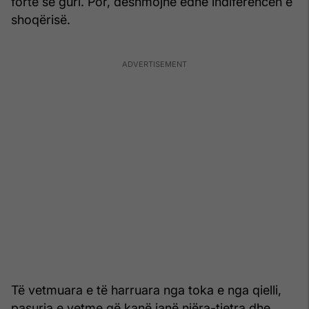
fortë se guri. Por, dëshmojnë edhe indiferencën e
shoqërisë.
Të vetmuara e të harruara nga toka e nga qielli,
pasuria e vetme që kanë janë njëra-tjetra dhe