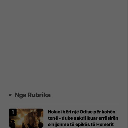
Nga Rubrika
Nolani bëri një Odise për kohën
tonë - duke sakrifikuar errësirën
e hijshme të epikës të Homerit