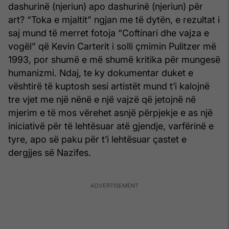
dashurinë (njeriun) apo dashurinë (njeriun) për
art? “Toka e mjaltit” ngjan me të dytën, e rezultat i
saj mund të merret fotoja “Coftinari dhe vajza e
vogël” që Kevin Carterit i solli çmimin Pulitzer më
1993, por shumë e më shumë kritika për mungesë
humanizmi. Ndaj, te ky dokumentar duket e
vështirë të kuptosh sesi artistët mund t’i kalojnë
tre vjet me një nënë e një vajzë që jetojnë në
mjerim e të mos vërehet asnjë përpjekje e as një
iniciativë për të lehtësuar atë gjendje, varfërinë e
tyre, apo së paku për t’i lehtësuar çastet e
dergjjes së Nazifes.