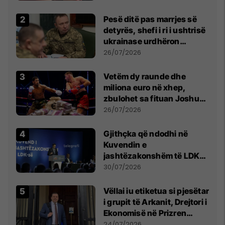
Pesë ditë pas marrjes së
detyrës, shefi i ri i ushtrisë
ukrainase urdhëron
kontroll të madh
26/07/2026
Vetëm dy raunde dhe
miliona euro në xhep,
zbulohet sa fituan Joshua
e Prenga
26/07/2026
Gjithçka që ndodhi në
Kuvendin e
jashtëzakonshëm të LDK-
së
30/07/2026
Vëllai iu etiketua si pjesëtar
i grupit të Arkanit, Drejtori i
Ekonomisë në Prizren
mohon pretendimet
24/07/2026