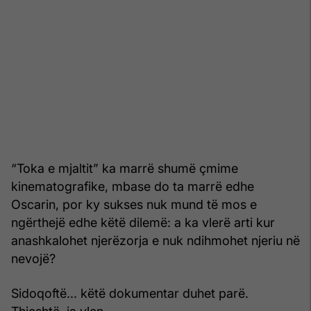
“Toka e mjaltit” ka marrë shumë çmime
kinematografike, mbase do ta marrë edhe
Oscarin, por ky sukses nuk mund të mos e
ngërthejë edhe këtë dilemë: a ka vlerë arti kur
anashkalohet njerëzorja e nuk ndihmohet njeriu në
nevojë?
Sidoqoftë... këtë dokumentar duhet parë.