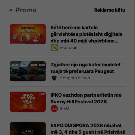
Promo
Reklamo këtu
Këtë herë me kartelë
gërvishtëse plotësisht digjitale
dhe mbi 40 mijë shpërblime
instant!
Meridian
Zgjidhni një nga katër modelet
tuaja të preferuara Peugeot
Peugot Kosova
IPKO vazhdon partneritetin me
Sunny Hill Festival 2026
IPKO
EXPO DIASPORA 2026 mbahet
më 3, 4 dhe 5 gusht në Prishtinë