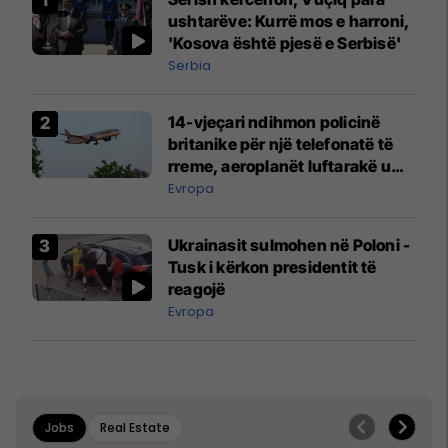
ushtarëve: Kurrë mos e harroni,
'Kosova është pjesë e Serbisë'
Serbia
14-vjeçari ndihmon policinë
britanike për një telefonatë të
rreme, aeroplanët luftarakë u
ngritën në ajër për të
Evropa
interceptuar fluturaken e Qatar
Airways që po shkonte drejt
Ukrainasit sulmohen në Poloni -
Mançesterit
Tusk i kërkon presidentit të
reagojë
Evropa
Jobs
Real Estate