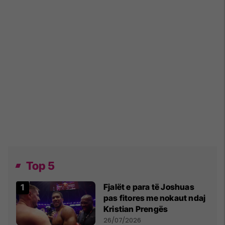
Top 5
Fjalët e para të Joshuas
pas fitores me nokaut ndaj
Kristian Prengës
26/07/2026