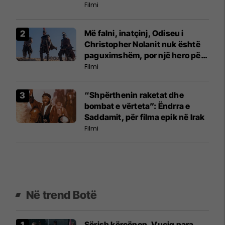
Filmi
Më falni, inatçinj, Odiseu i
Christopher Nolanit nuk është
paguximshëm, por një hero për
kohën tonë
Filmi
“Shpërthenin raketat dhe
bombat e vërteta”: Ëndrra e
Saddamit, për filma epik në Irak
Filmi
Në trend Botë
Sërish kërcënon, Vuçiq para