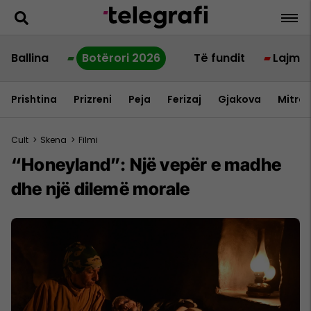
Ballina
Botërori 2026
Të fundit
Lajme
Prishtina
Prizreni
Peja
Ferizaj
Gjakova
Mitrov
Cult
>
Skena
>
Filmi
“Honeyland”: Një vepër e madhe
dhe një dilemë morale