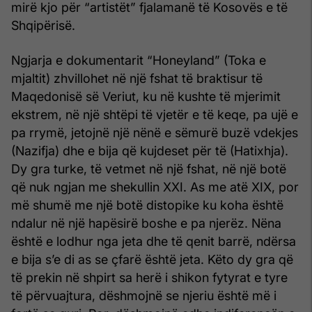
mirë kjo për “artistët” fjalamanë të Kosovës e të
Shqipërisë.
Ngjarja e dokumentarit “Honeyland” (Toka e
mjaltit) zhvillohet në një fshat të braktisur të
Maqedonisë së Veriut, ku në kushte të mjerimit
ekstrem, në një shtëpi të vjetër e të keqe, pa ujë e
pa rrymë, jetojnë një nënë e sëmurë buzë vdekjes
(Nazifja) dhe e bija që kujdeset për të (Hatixhja).
Dy gra turke, të vetmet në një fshat, në një botë
që nuk ngjan me shekullin XXI. As me atë XIX, por
më shumë me një botë distopike ku koha është
ndalur në një hapësirë boshe e pa njerëz. Nëna
është e lodhur nga jeta dhe të qenit barrë, ndërsa
e bija s’e di as se çfarë është jeta. Këto dy gra që
të prekin në shpirt sa herë i shikon fytyrat e tyre
të përvuajtura, dëshmojnë se njeriu është më i