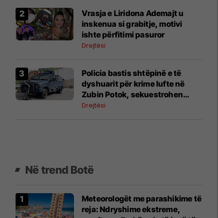
Vrasja e Liridona Ademajt u
inskenua si grabitje, motivi
ishte përfitimi pasuror
Drejtësi
Policia bastis shtëpinë e të
dyshuarit për krime lufte në
Zubin Potok, sekuestrohen
prova
Drejtësi
Në trend Botë
Meteorologët me parashikime të
reja: Ndryshime ekstreme,