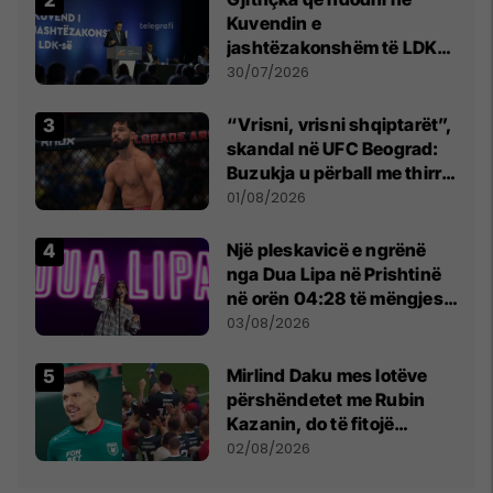
Kuvendin e
jashtëzakonshëm të LDK-
së
30/07/2026
“Vrisni, vrisni shqiptarët”,
skandal në UFC Beograd:
Buzukja u përball me thirrje
anti-shqiptare nga
01/08/2026
tribunat
Një pleskavicë e ngrënë
nga Dua Lipa në Prishtinë
në orën 04:28 të mëngjesit
- dhe bota digjitale serbe
03/08/2026
shpall gjendjen e luftës
Mirlind Daku mes lotëve
përshëndetet me Rubin
Kazanin, do të fitojë
miliona te Spartak Moska
02/08/2026