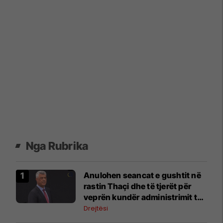
Nga Rubrika
Anulohen seancat e gushtit në
rastin Thaçi dhe të tjerët për
veprën kundër administrimit të
drejtësisë
Drejtësi