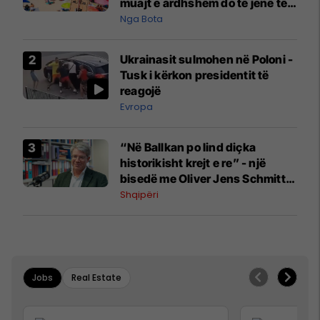
muajt e ardhshëm do të jenë të
pazakontë
Nga Bota
Ukrainasit sulmohen në Poloni -
Tusk i kërkon presidentit të
reagojë
Evropa
“Në Ballkan po lind diçka
historikisht krejt e re” - një
bisedë me Oliver Jens Schmitt
mbi protestat në Shqipëri dhe të
Shqipëri
kaluarën e rajonit
Jobs
Real Estate