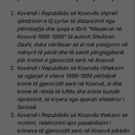
Kuvendi i Republikës së Kosovës shpreh
qëndrimin e tij zyrtar të distancimit nga
përmbajtja dhe qasja e librit “Masakrat në
Kosovë 1998-1999” të autorit Shkëlzen
Gashi, duke vlerësuar se ai nuk pasqyron në
mënyrë të plotë dhe të saktë përgjegjësinë
për krimet e gjenocidit serb në Kosovë.
Kuvendi i Republikës së Kosovës rithekson
se ngjarjet e viteve 1998-1999 përbëjnë
krime të gjenocidit serb në Kosovë, si dhe
krime të rënda të luftës dhe krime kundër
njerëzimit, të kryera nga aparati shtetëror i
Serbisë.
Kuvendi i Republikës së Kosovës thekson se
mohimi, relativizimi apo pasaktësimi i
krimeve të gjenocidit serb në Kosovë përbën