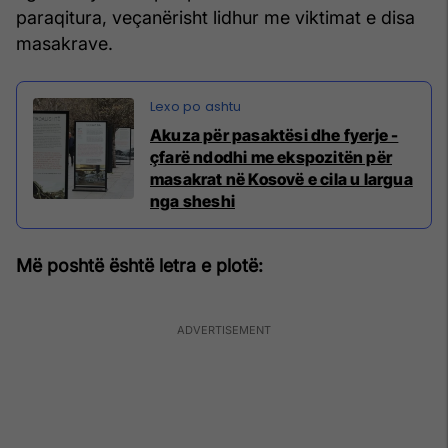
paraqitura, veçanërisht lidhur me viktimat e disa
masakrave.
Akuza për pasaktësi dhe fyerje -
çfarë ndodhi me ekspozitën për
masakrat në Kosovë e cila u largua
nga sheshi
Më poshtë është letra e plotë: