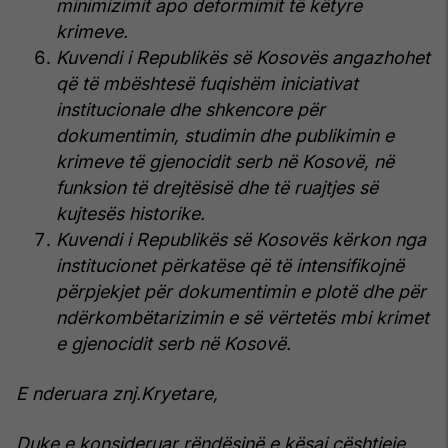
minimizimit apo deformimit të këtyre
krimeve.
Kuvendi i Republikës së Kosovës angazhohet
që të mbështesë fuqishëm iniciativat
institucionale dhe shkencore për
dokumentimin, studimin dhe publikimin e
krimeve të gjenocidit serb në Kosovë, në
funksion të drejtësisë dhe të ruajtjes së
kujtesës historike.
Kuvendi i Republikës së Kosovës kërkon nga
institucionet përkatëse që të intensifikojnë
përpjekjet për dokumentimin e plotë dhe për
ndërkombëtarizimin e së vërtetës mbi krimet
e gjenocidit serb në Kosovë.
E nderuara znj.Kryetare,
Duke e konsideruar rëndësinë e kësaj çështjeje