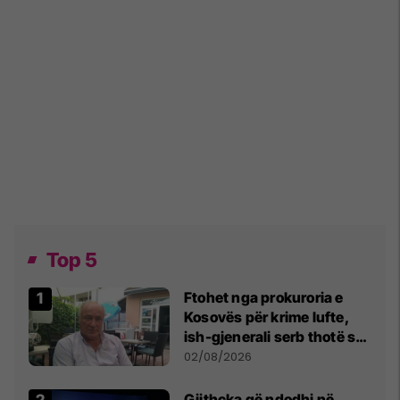
Top 5
Ftohet nga prokuroria e
Kosovës për krime lufte,
ish-gjenerali serb thotë se
dikush e tradhtoi në
02/08/2026
Beograd
Gjithçka që ndodhi në