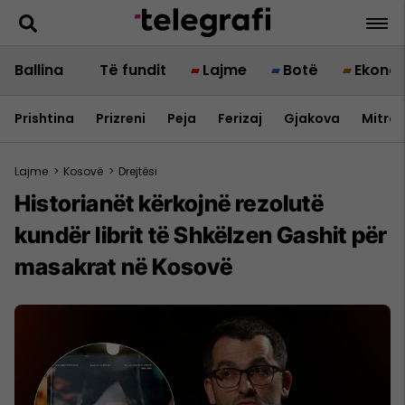
Ballina
Të fundit
Lajme
Botë
Ekono
Prishtina
Prizreni
Peja
Ferizaj
Gjakova
Mitrov
Lajme
>
Kosovë
>
Drejtësi
Historianët kërkojnë rezolutë
kundër librit të Shkëlzen Gashit për
masakrat në Kosovë