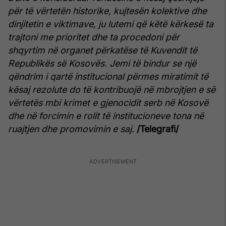
për të vërtetën historike, kujtesën kolektive dhe
dinjitetin e viktimave, ju lutemi që këtë kërkesë ta
trajtoni me prioritet dhe ta procedoni për
shqyrtim në organet përkatëse të Kuvendit të
Republikës së Kosovës. Jemi të bindur se një
qëndrim i qartë institucional përmes miratimit të
kësaj rezolute do të kontribuojë në mbrojtjen e së
vërtetës mbi krimet e gjenocidit serb në Kosovë
dhe në forcimin e rolit të institucioneve tona në
ruajtjen dhe promovimin e saj.
/Telegrafi/