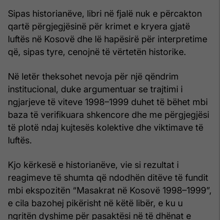
Sipas historianëve, libri në fjalë nuk e përcakton
qartë përgjegjësinë për krimet e kryera gjatë
luftës në Kosovë dhe lë hapësirë për interpretime
që, sipas tyre, cenojnë të vërtetën historike.
Në letër theksohet nevoja për një qëndrim
institucional, duke argumentuar se trajtimi i
ngjarjeve të viteve 1998–1999 duhet të bëhet mbi
baza të verifikuara shkencore dhe me përgjegjësi
të plotë ndaj kujtesës kolektive dhe viktimave të
luftës.
Kjo kërkesë e historianëve, vie si rezultat i
reagimeve të shumta që ndodhën ditëve të fundit
mbi ekspozitën “Masakrat në Kosovë 1998–1999”,
e cila bazohej pikërisht në këtë libër, e ku u
ngritën dyshime për pasaktësi në të dhënat e