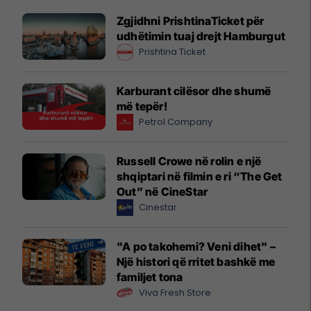
Zgjidhni PrishtinaTicket për
udhëtimin tuaj drejt Hamburgut
Prishtina Ticket
Karburant cilësor dhe shumë
më tepër!
Petrol Company
Russell Crowe në rolin e një
shqiptari në filmin e ri “The Get
Out” në CineStar
Cinestar
"A po takohemi? Veni dihet" –
Një histori që rritet bashkë me
familjet tona
Viva Fresh Store