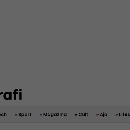
ech
Sport
Magazina
Cult
Ajo
Life