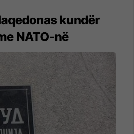
 Maqedonas kundër
t me NATO-në