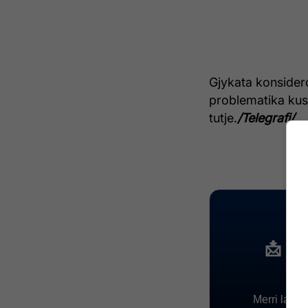
Gjykata konsider
problematika kus
tutje.
/Telegrafi/