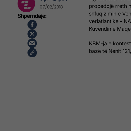
procedojë rreth 
07/02/2018
shfuqizimin e Ve
veriatlantike - NA
Kuvendin e Maqe
KBM-ja e kontest
bazë të Nenit 121,