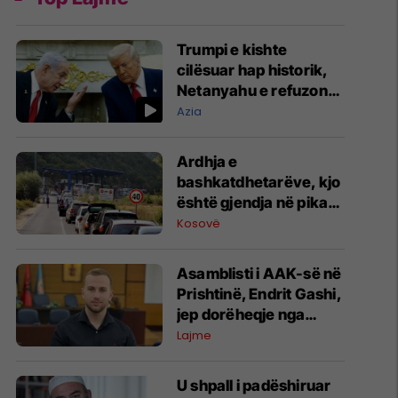
Trumpi e kishte
cilësuar hap historik,
Netanyahu e refuzon
marrëveshjen për
Azia
Gazën
Ardhja e
bashkatdhetarëve, kjo
është gjendja në pikat
kufitare
Kosovë
Asamblisti i AAK-së në
Prishtinë, Endrit Gashi,
jep dorëheqje nga
partia
Lajme
U shpall i padëshiruar