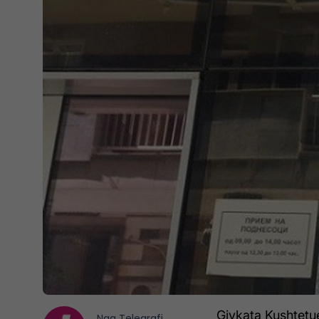
Gjykata Kushtetu
Nga
Telegrafi