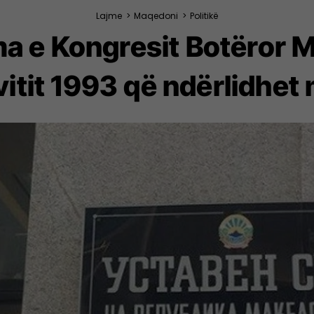
Lajme
>
Maqedoni
>
Politikë
ma e Kongresit Botëror
 vitit 1993 që ndërlidhe