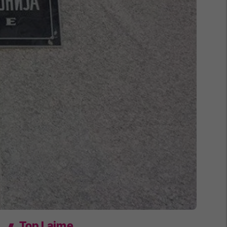
Top Lajme