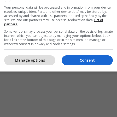
Your personal data will be processed and information from your device
(cookies, unique identifiers, and other device data) may be stored by,
accessed by and shared with 369 partners, or used specifically by this
site. We and our partners may use precise geolocation data.
List of
partners.
Some vendors may process your personal data on the basis of legitimate
interest, which you can object to by managing your options below. Look
for a link at the bottom of this page or in the site menu to manage or
withdraw consent in privacy and cookie settings.
Manage options
Consent