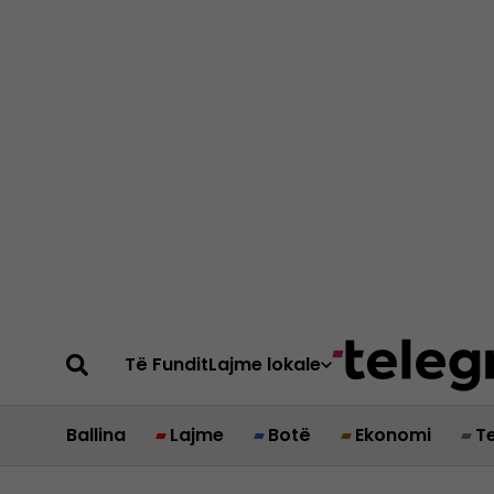
Të Fundit
Lajme lokale
Ballina
Lajme
Botë
Ekonomi
T