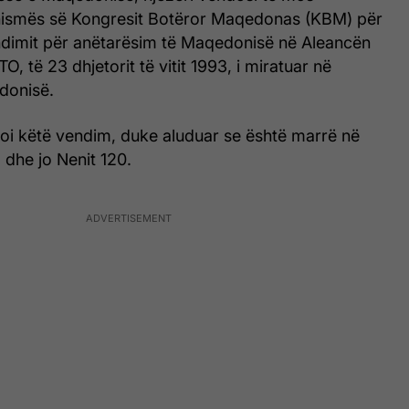
nismës së Kongresit Botëror Maqedonas (KBM) për
ndimit për anëtarësim të Maqedonisë në Aleancën
TO, të 23 dhjetorit të vitit 1993, i miratuar në
donisë.
oi këtë vendim, duke aluduar se është marrë në
 dhe jo Nenit 120.