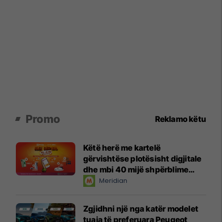
Promo
Reklamo këtu
Këtë herë me kartelë
gërvishtëse plotësisht digjitale
dhe mbi 40 mijë shpërblime
instant!
Meridian
Zgjidhni një nga katër modelet
tuaja të preferuara Peugeot