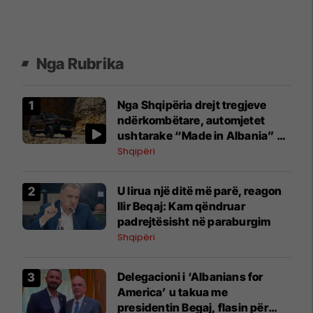
Nga Rubrika
​Nga Shqipëria drejt tregjeve
ndërkombëtare, automjetet
ushtarake “Made in Albania” do
të eksportohen në 30 shtete
Shqipëri
U lirua një ditë më parë, reagon
Ilir Beqaj: Kam qëndruar
padrejtësisht në paraburgim
Shqipëri
Delegacioni i ‘Albanians for
America’ u takua me
presidentin Begaj, flasin për