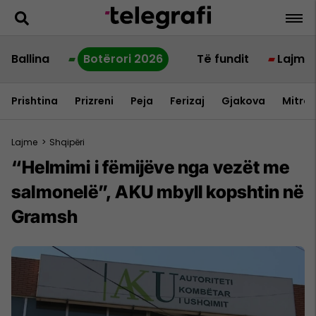
Ballina
Botërori 2026
Të fundit
Lajme
Prishtina
Prizreni
Peja
Ferizaj
Gjakova
Mitrov
Lajme
>
Shqipëri
“Helmimi i fëmijëve nga vezët me
salmonelë”, AKU mbyll kopshtin në
Gramsh