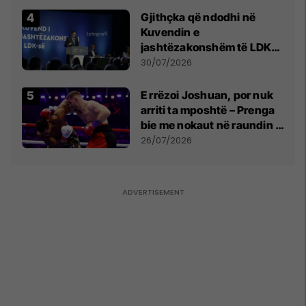
Gjithçka që ndodhi në
Kuvendin e
jashtëzakonshëm të LDK-
së
30/07/2026
E rrëzoi Joshuan, por nuk
arriti ta mposhtë – Prenga
bie me nokaut në raundin e
dytë
26/07/2026