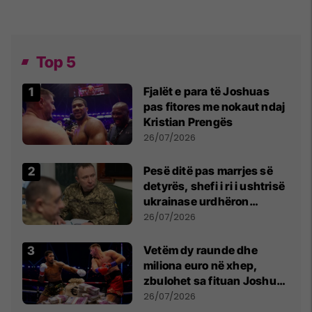
Top 5
Fjalët e para të Joshuas
pas fitores me nokaut ndaj
Kristian Prengës
26/07/2026
Pesë ditë pas marrjes së
detyrës, shefi i ri i ushtrisë
ukrainase urdhëron
kontroll të madh
26/07/2026
Vetëm dy raunde dhe
miliona euro në xhep,
zbulohet sa fituan Joshua
e Prenga
26/07/2026