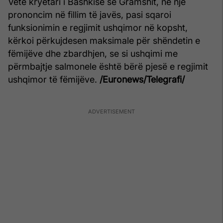
Vetë kryetari i Bashkisë së Gramshit, në një
prononcim në fillim të javës, pasi sqaroi
funksionimin e regjimit ushqimor në kopsht,
kërkoi përkujdesen maksimale për shëndetin e
fëmijëve dhe zbardhjen, se si ushqimi me
përmbajtje salmonele është bërë pjesë e regjimit
ushqimor të fëmijëve.
/Euronews/Telegrafi/