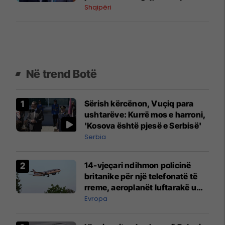
diasporën dhe çështjet me
Shqipëri
interes për kombin shqiptar
Në trend Botë
Sërish kërcënon, Vuçiq para
ushtarëve: Kurrë mos e harroni,
'Kosova është pjesë e Serbisë'
Serbia
14-vjeçari ndihmon policinë
britanike për një telefonatë të
rreme, aeroplanët luftarakë u
ngritën në ajër për të
Evropa
interceptuar fluturaken e Qatar
Airways që po shkonte drejt