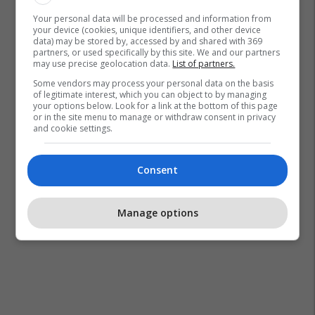
Your personal data will be processed and information from
your device (cookies, unique identifiers, and other device
Gramsh
Kopshti
data) may be stored by, accessed by and shared with 369
partners, or used specifically by this site. We and our partners
may use precise geolocation data.
List of partners.
Some vendors may process your personal data on the basis
of legitimate interest, which you can object to by managing
your options below. Look for a link at the bottom of this page
or in the site menu to manage or withdraw consent in privacy
and cookie settings.
Consent
Manage options