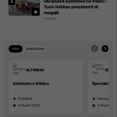
Ukrainasit sulmohen në Poloni -
Mançesterit
Tusk i kërkon presidentit të
reagojë
Evropa
Jobs
Real Estate
ALTINBAS
Elkos
Asistente e Shitjes
Specialist Mi
Prishtinë
Ferizaj
8 Gusht 2026
3 Gusht 20