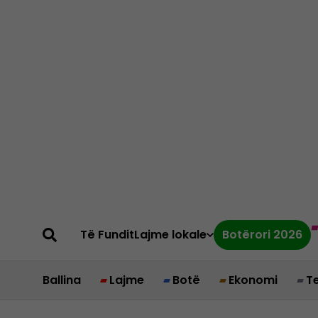
Të Fundit
Lajme lokale
Botërori 2026
Ballina
Lajme
Botë
Ekonomi
T