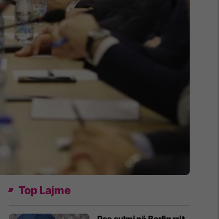
Top Lajme