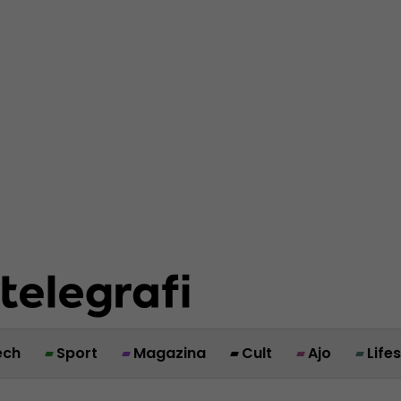
ech
Sport
Magazina
Cult
Ajo
Life