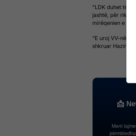
“LDK duhet të vaz
jashtë, për rikthi
mirëqenien e Rep
“E uroj VV-në dhe
shkruar Haziri.
/T