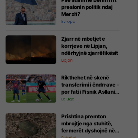
Pse sulmi në Berlin rrit
presionin politik ndaj
Merzit?
Evropa
Zjarr në mbetjet e
korrjeve në Lipjan,
ndërhyjnë zjarrëfikësit
Lipjani
Rikthehet në skenë
transferimi i ëndrrave -
por fati i Fisnik Asllanit
vazhdon të varet nga
La Liga
Ferran Torres
Prishtina premton
mbrojtje nga stuhitë,
fermerët dyshojnë në
mbrojtjen nga breshëri
Bujqësi