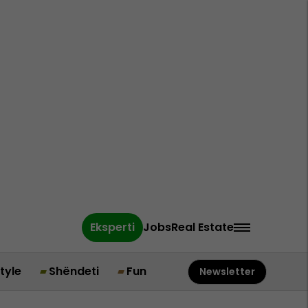
Eksperti
Jobs
Real Estate
style
Shëndeti
Fun
Newsletter