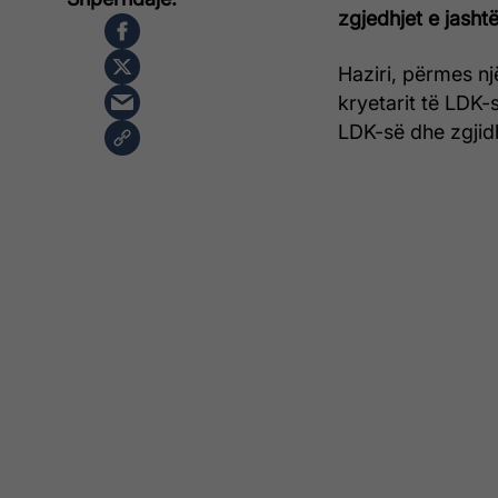
zgjedhjet e jasht
Haziri, përmes n
kryetarit të LDK-
LDK-së dhe zgjidh