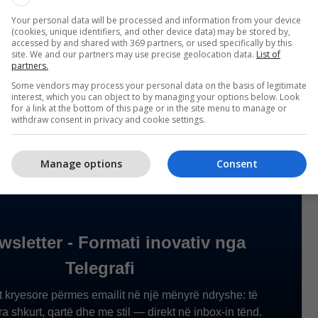
hdojë t’i bashkojë të gjitha pjesët e saj, brenda e
Your personal data will be processed and information from your device
(cookies, unique identifiers, and other device data) may be stored by,
min e madh. Të kontribuoj në stabilitetin e vendit dhe
accessed by and shared with 369 partners, or used specifically by this
ublikës”.
site. We and our partners may use precise geolocation data.
List of
partners.
Some vendors may process your personal data on the basis of legitimate
 Vjosa Osmanit për suksesin në këto zgjedhje!”, ka
interest, which you can object to by managing your options below. Look
elegrafi/
for a link at the bottom of this page or in the site menu to manage or
withdraw consent in privacy and cookie settings.
Manage options
Consent