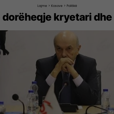
Lajme
>
Kosove
>
Politikë
ë dorëheqje kryetari dhe