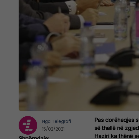
Pas dorëheqjes së
Nga
Telegrafi
së thellë në zgjed
15/02/2021
Haziri ka thënë s