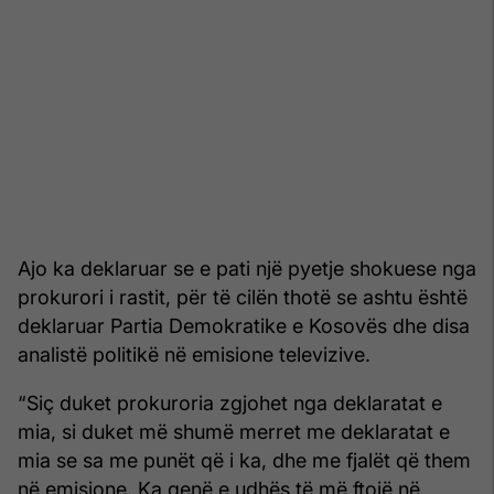
Ajo ka deklaruar se e pati një pyetje shokuese nga
prokurori i rastit, për të cilën thotë se ashtu është
deklaruar Partia Demokratike e Kosovës dhe disa
analistë politikë në emisione televizive.
“Siç duket prokuroria zgjohet nga deklaratat e
mia, si duket më shumë merret me deklaratat e
mia se sa me punët që i ka, dhe me fjalët që them
në emisione. Ka qenë e udhës të më ftojë në