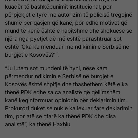
kuadër të bashkëpunimit institucional, por
përpjekjet e tyre me autorizim të policisë tregojnë
shumë për qasjen që kanë, por edhe motivet që
mund të kenë është e habitshme dhe shokuese se
njëra nga pyetjet që më është parashtruar sot
është ‘Çka ke menduar me ndikimin e Serbisë në
burgjet e Kosovës?'”.
“Ju lutem sot mundeni të hyni, nëse kam
përmendur ndikimin e Serbisë në burgjet e
Kosovës është shpifje dhe thashethëm këtë e ka
thënë PDK edhe sa ca analistë që qëllimshëm
kanë keqinformuar opinionin për deklarimin tim.
Prokurori duket se nuk e ka lexuar fare deklarimin
tim, por atë se çfarë ka thënë PDK dhe disa
analistë”, ka thënë Haxhiu