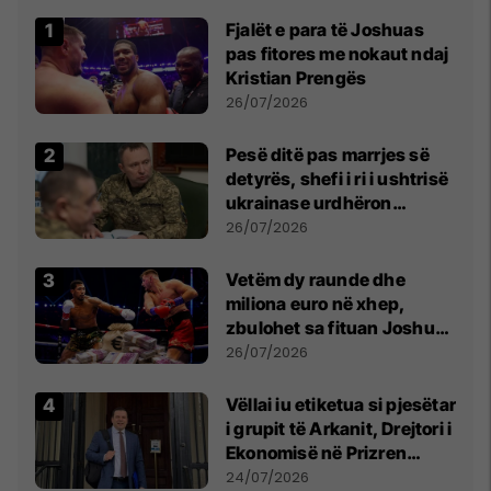
Fjalët e para të Joshuas
pas fitores me nokaut ndaj
Kristian Prengës
26/07/2026
Pesë ditë pas marrjes së
detyrës, shefi i ri i ushtrisë
ukrainase urdhëron
kontroll të madh
26/07/2026
Vetëm dy raunde dhe
miliona euro në xhep,
zbulohet sa fituan Joshua
e Prenga
26/07/2026
Vëllai iu etiketua si pjesëtar
i grupit të Arkanit, Drejtori i
Ekonomisë në Prizren
mohon pretendimet
24/07/2026