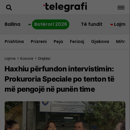
Ballina
Botërori 2026
Të fundit
Lajme
Prishtina
Prizreni
Peja
Ferizaj
Gjakova
Mitrov
Lajme
>
Kosovë
>
Drejtësi
Haxhiu përfundon intervistimin:
Prokuroria Speciale po tenton të
më pengojë në punën time