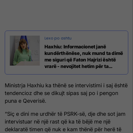
Haxhiu: Informacionet janë
kundërthënëse, nuk mund ta dimë
me siguri që Faton Hajrizi është
vrarë - nevojitet hetim për ta
zbardhur të vërtetën
Ministrja Haxhiu ka thënë se intervistimi i saj është
tendencioz dhe se dikujt sipas saj po i pengon
puna e Qeverisë.
“Siç e dini me urdhër të PSRK-së, dje dhe sot jam
intervistuar në një rast që ka të bëjë me një
deklaratë timen që nuk e kam thënë për herë të