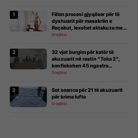
Fillon procesi gjyqësor për të
dyshuarit për masakrën e
Reçakut, lexohet aktakuza me
të akuzuarit në mungesë
Drejtësi
32 vjet burgim për katër të
akuzuarit në rastin “Toka 2”,
konfiskohen 45 ngastra
kadastrale
Drejtësi
​Sot seanca për 21 të akuzuarit
për krime lufte
Drejtësi