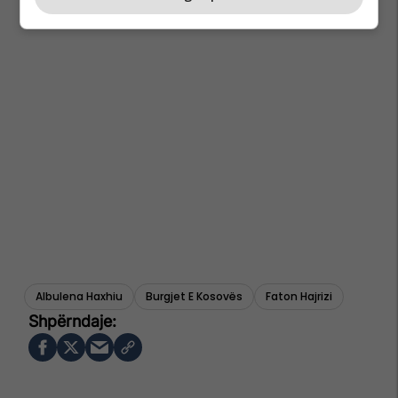
Albulena Haxhiu
Burgjet E Kosovës
Faton Hajrizi