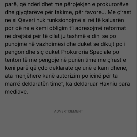
parë, që ndërlidhet me përpjekjen e prokurorëve
dhe gjyqtarëve për takime, për favore… Me ç’rast
ne si Qeveri nuk funksionojmë si në të kaluarën
por që ne e kemi obligim t’i adresojmë reformat
në drejtësi për të cilat ju tashmë e dini se po
punojmë në vazhdimësi dhe duket se dikujt po i
pengon dhe siç duket Prokuroria Speciale po
tenton të më pengojë në punën time me ç’rast e
keni parë që çdo deklaratë që unë e kam dhënë,
ata menjëherë kanë autorizim policinë për ta
marrë deklaratën time”, ka deklaruar Haxhiu para
mediave.