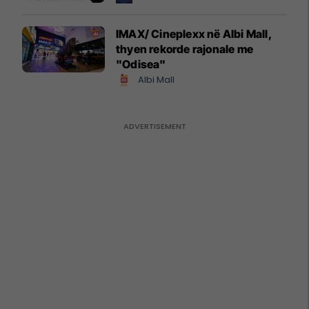
IMAX/ Cineplexx në Albi Mall,
thyen rekorde rajonale me
"Odisea"
Albi Mall