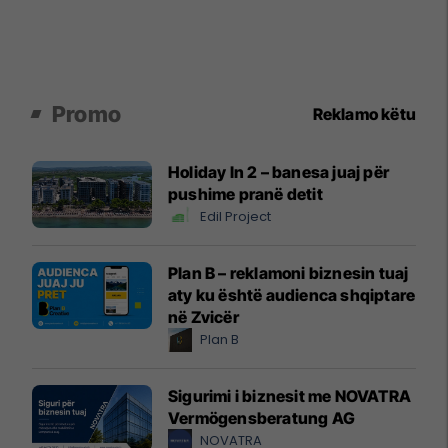
Promo
Reklamo këtu
Holiday In 2 – banesa juaj për
pushime pranë detit
Edil Project
Plan B – reklamoni biznesin tuaj
aty ku është audienca shqiptare
në Zvicër
Plan B
Sigurimi i biznesit me NOVATRA
Vermögensberatung AG
NOVATRA