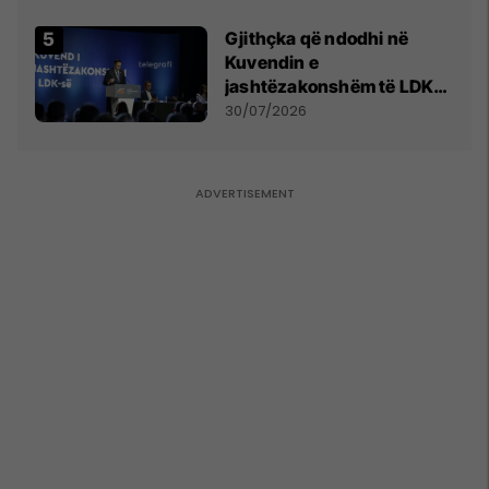
Gjithçka që ndodhi në
Kuvendin e
jashtëzakonshëm të LDK-
së
30/07/2026