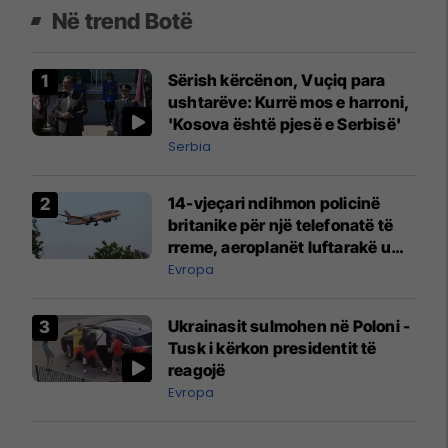
Në trend Botë
Sërish kërcënon, Vuçiq para
ushtarëve: Kurrë mos e harroni,
'Kosova është pjesë e Serbisë'
Serbia
14-vjeçari ndihmon policinë
britanike për një telefonatë të
rreme, aeroplanët luftarakë u
ngritën në ajër për të
Evropa
interceptuar fluturaken e Qatar
Airways që po shkonte drejt
Ukrainasit sulmohen në Poloni -
Mançesterit
Tusk i kërkon presidentit të
reagojë
Evropa