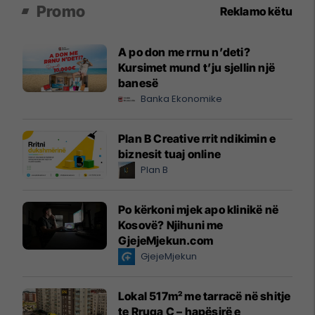
Promo
Reklamo këtu
A po don me rrnu n’deti?
Kursimet mund t’ju sjellin një
banesë
Banka Ekonomike
Plan B Creative rrit ndikimin e
biznesit tuaj online
Plan B
Po kërkoni mjek apo klinikë në
Kosovë? Njihuni me
GjejeMjekun.com
GjejeMjekun
Lokal 517m² me tarracë në shitje
te Rruga C – hapësirë e