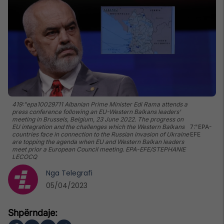
419:"epa10029711 Albanian Prime Minister Edi Rama attends a
press conference following an EU-Western Balkans leaders'
meeting in Brussels, Belgium, 23 June 2022. The progress on
EU integration and the challenges which the Western Balkans
7:"EPA-
countries face in connection to the Russian invasion of Ukraine
EFE
are topping the agenda when EU and Western Balkan leaders
meet prior a European Council meeting. EPA-EFE/STEPHANIE
LECOCQ
Nga
Telegrafi
05/04/2023