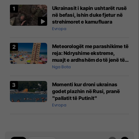
Ukrainasit i kapin ushtarët rusë
në befasi, ishin duke fjetur në
strehimoret e kamufluara
Evropa
Meteorologët me parashikime të
reja: Ndryshime ekstreme,
muajt e ardhshëm do të jenë të
pazakontë
Nga Bota
Momenti kur droni ukrainas
godet plazhin në Rusi, pranë
"pallatit të Putinit"
Evropa