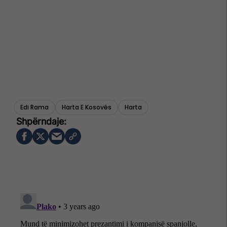
Edi Rama
Harta E Kosovës
Harta