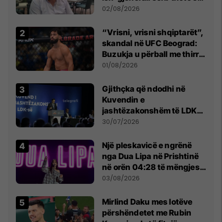
dikush e tradhtoi në
02/08/2026
Beograd
“Vrisni, vrisni shqiptarët”,
skandal në UFC Beograd:
Buzukja u përball me thirrje
anti-shqiptare nga
01/08/2026
tribunat
Gjithçka që ndodhi në
Kuvendin e
jashtëzakonshëm të LDK-
së
30/07/2026
Një pleskavicë e ngrënë
nga Dua Lipa në Prishtinë
në orën 04:28 të mëngjesit
- dhe bota digjitale serbe
03/08/2026
shpall gjendjen e luftës
Mirlind Daku mes lotëve
përshëndetet me Rubin