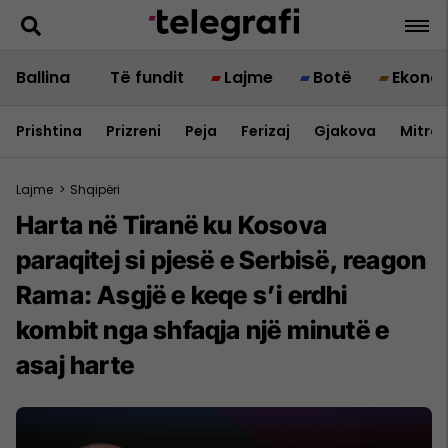
Ballina
Të fundit
Lajme
Botë
Ekono
Prishtina
Prizreni
Peja
Ferizaj
Gjakova
Mitrov
Lajme
>
Shqipëri
Harta në Tiranë ku Kosova
paraqitej si pjesë e Serbisë, reagon
Rama: Asgjë e keqe s’i erdhi
kombit nga shfaqja një minutë e
asaj harte