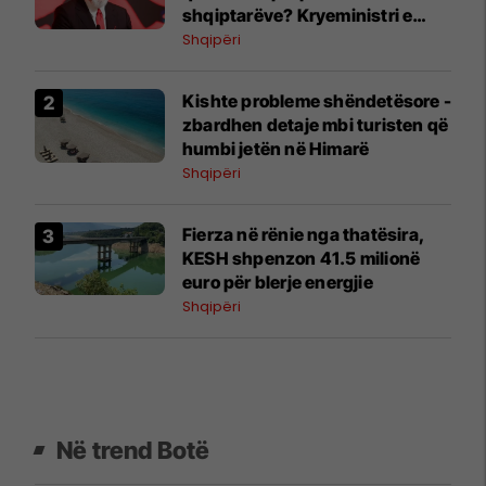
shqiptarëve? Kryeministri e
shpjegon me katër fjalë
Shqipëri
Kishte probleme shëndetësore -
zbardhen detaje mbi turisten që
humbi jetën në Himarë
Shqipëri
Fierza në rënie nga thatësira,
KESH shpenzon 41.5 milionë
euro për blerje energjie
Shqipëri
Në trend Botë