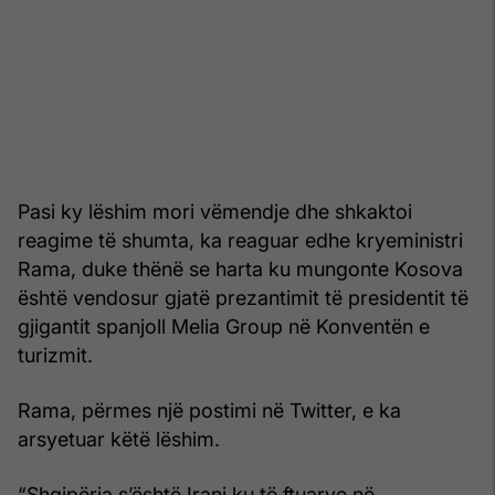
Pasi ky lëshim mori vëmendje dhe shkaktoi
reagime të shumta, ka reaguar edhe kryeministri
Rama, duke thënë se harta ku mungonte Kosova
është vendosur gjatë prezantimit të presidentit të
gjigantit spanjoll Melia Group në Konventën e
turizmit.
Rama, përmes një postimi në Twitter, e ka
arsyetuar këtë lëshim.
“Shqipëria s’është Irani ku të ftuarve në