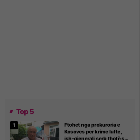
Top 5
Ftohet nga prokuroria e
Kosovës për krime lufte,
ish-gjenerali serb thotë se