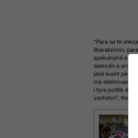
“Para se të shko
liberalizimin, pa
spekulojmë kurdo
seancën e ardhsh
janë kusht për li
me dëshmuar se p
i tyre politik dh
vazhdon”, tha Har