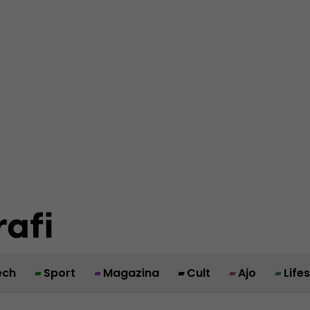
ech
Sport
Magazina
Cult
Ajo
Life