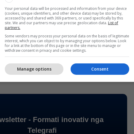
Your personal data will be processed and information from your device
(cookies, unique identifiers, and other device data) may be stored by,
accessed by and shared with 369 partners, or used specifically by this
site. We and our partners may use precise geolocation data.
List of
partners.
n e kaluar, Qeveria e Kosovës kishte marr vendim
Some vendors may process your personal data on the basis of legitimate
aksës prej 10 për qind për të gjitha mallrat që
interest, which you can object to by managing your options below. Look
for a link at the bottom of this page or in the site menu to manage or
sovë nga Serbia dhe Bosnja e Hercegovina.
withdraw consent in privacy and cookie settings.
Manage options
Consent