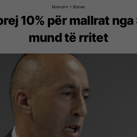
Ekonomi
>
Biznes
prej 10% për mallrat nga
mund të rritet