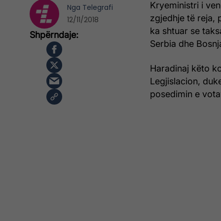
Kryeministri i ve
Nga
Telegrafi
zgjedhje të reja, 
12/11/2018
ka shtuar se taks
Serbia dhe Bosnj
Haradinaj këto k
Legjislacion, duk
posedimin e vota