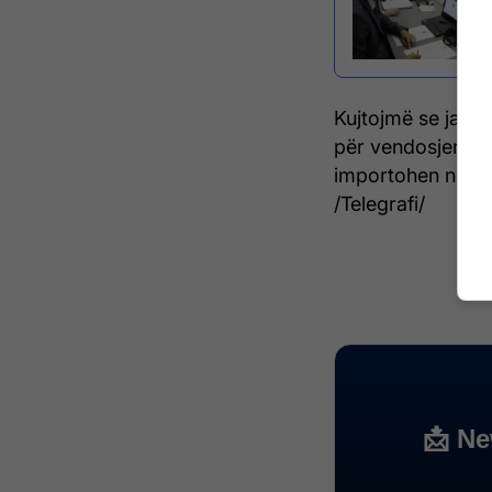
Kujtojmë se javë
për vendosjen e t
importohen në Ko
/Telegrafi/