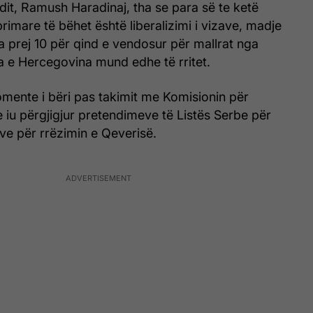
ndit, Ramush Haradinaj, tha se para së te ketë
primare të bëhet është liberalizimi i vizave, madje
a prej 10 për qind e vendosur për mallrat nga
a e Hercegovina mund edhe të rritet.
omente i bëri pas takimit me Komisionin për
e iu përgjigjur pretendimeve të Listës Serbe për
ve për rrëzimin e Qeverisë.