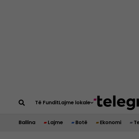
Të Fundit
Lajme lokale
Ballina
Lajme
Botë
Ekonomi
T