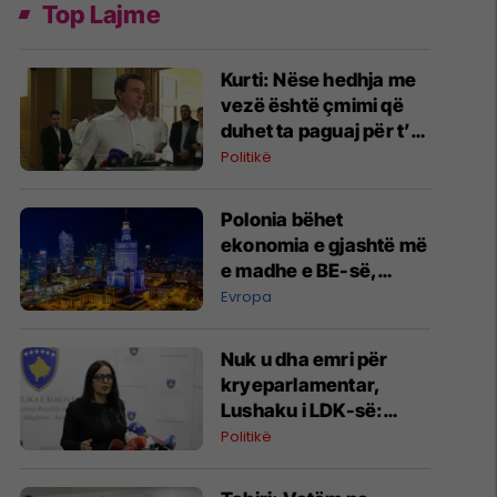
Top Lajme
Kurti: Nëse hedhja me
vezë është çmimi që
duhet ta paguaj për t’u
takuar e
Politikë
bashkëbiseduar jam i
lumtur ta bëj këtë
Polonia bëhet
ekonomia e gjashtë më
e madhe e BE-së,
synon të kalojë Zvicrën
Evropa
Nuk u dha emri për
kryeparlamentar,
Lushaku i LDK-së:
Papërgjegjësi totale e
Politikë
LVV-së