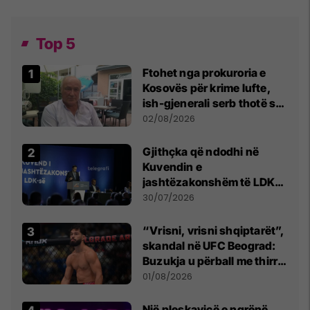
Top 5
Ftohet nga prokuroria e
Kosovës për krime lufte,
ish-gjenerali serb thotë se
dikush e tradhtoi në
02/08/2026
Beograd
Gjithçka që ndodhi në
Kuvendin e
jashtëzakonshëm të LDK-
së
30/07/2026
“Vrisni, vrisni shqiptarët”,
skandal në UFC Beograd:
Buzukja u përball me thirrje
anti-shqiptare nga
01/08/2026
tribunat
Një pleskavicë e ngrënë