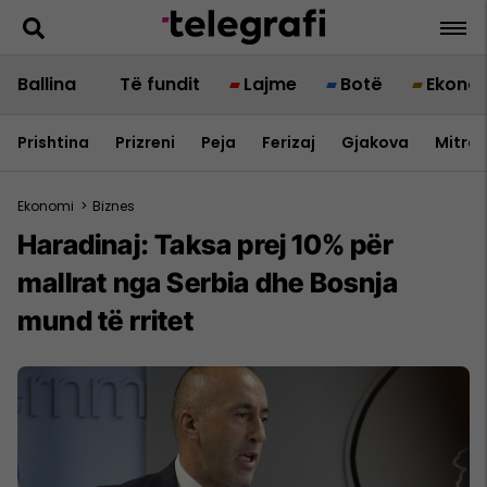
Ballina
Të fundit
Lajme
Botë
Ekono
Prishtina
Prizreni
Peja
Ferizaj
Gjakova
Mitrov
Ekonomi
>
Biznes
Haradinaj: Taksa prej 10% për
mallrat nga Serbia dhe Bosnja
mund të rritet