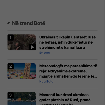
Në trend Botë
Ukrainasit i kapin ushtarët rusë
në befasi, ishin duke fjetur në
strehimoret e kamufluara
Evropa
Meteorologët me parashikime të
reja: Ndryshime ekstreme,
muajt e ardhshëm do të jenë të
pazakontë
Nga Bota
Momenti kur droni ukrainas
godet plazhin në Rusi, pranë