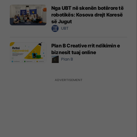
Nga UBT në skenën botërore të
robotikës: Kosova drejt Koresë
së Jugut
UBT
Plan B Creative rrit ndikimin e
biznesit tuaj online
Plan B