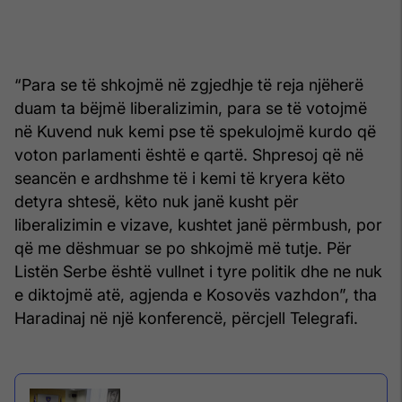
“Para se të shkojmë në zgjedhje të reja njëherë
duam ta bëjmë liberalizimin, para se të votojmë
në Kuvend nuk kemi pse të spekulojmë kurdo që
voton parlamenti është e qartë. Shpresoj që në
seancën e ardhshme të i kemi të kryera këto
detyra shtesë, këto nuk janë kusht për
liberalizimin e vizave, kushtet janë përmbush, por
që me dëshmuar se po shkojmë më tutje. Për
Listën Serbe është vullnet i tyre politik dhe ne nuk
e diktojmë atë, agjenda e Kosovës vazhdon”, tha
Haradinaj në një konferencë, përcjell Telegrafi.