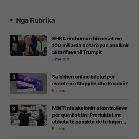
Nga Rubrika
SHBA rimburson bizneset me
100 miliarda dollarë pas anulimit
të tarifave të Trumpit
Amerika
Sa blihen online biletat për
evente në Shqipëri dhe Kosovë?
Biznes
MINTI nis aksionin e kontrolleve
për qumështin: Produktet me
etiketa të pasakta do të hiqen
nga tregu
Biznes