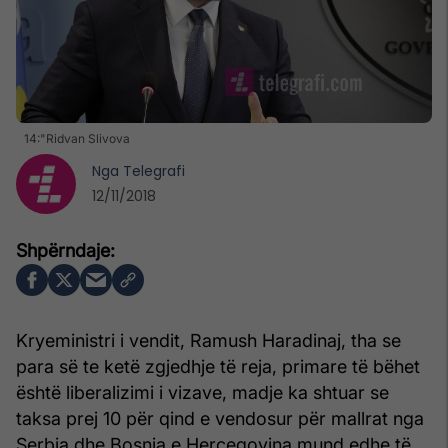
14:"Ridvan Slivova
Nga
Telegrafi
12/11/2018
Kryeministri i vendit, Ramush Haradinaj, tha se
para së te ketë zgjedhje të reja, primare të bëhet
është liberalizimi i vizave, madje ka shtuar se
taksa prej 10 për qind e vendosur për mallrat nga
Serbia dhe Bosnja e Hercegovina mund edhe të