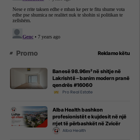
Promo
Reklamo këtu
Banesë 98.96m² në shitje në
Lakrishtë – banim modern pranë
qendrës #16060
Pro Real Estate
Alba Health bashkon
profesionistët e kujdesit në një
rrjet të përbashkët në Zvicër
Alba Health