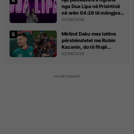
nga Dua Lipa në Prishtinë
në orën 04:28 të mëngjesit
- dhe bota digjitale serbe
03/08/2026
shpall gjendjen e luftës
Mirlind Daku mes lotëve
përshëndetet me Rubin
Kazanin, do të fitojë
miliona te Spartak Moska
02/08/2026