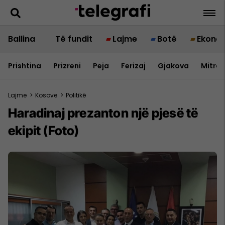
Ballina
Të fundit
Lajme
Botë
Ekono
Prishtina
Prizreni
Peja
Ferizaj
Gjakova
Mitrov
Lajme
>
Kosove
>
Politikë
Haradinaj prezanton një pjesë të
ekipit (Foto)