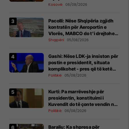
shtesë për marrëveshje politike
Kosovë
06/08/2026
Pacolli: Nëse Shqipëria zgjidh
kontratën për Aeroportin e
Vlorës, MABCO do t’i drejtohet
arbitrazhit ndërkombëtar
Shqipëri
05/08/2026
Gashi: Nëse LDK-ja insiston për
postin e presidentit, situata
komplikohet - pres që të ketë
lëshim
Politikë
05/08/2026
Kurti: Pa marrëveshje për
presidentin, konstituimi i
Kuvendit do të çonte vendin në
zgjedhje të reja
Politikë
06/08/2026
Baraliu: Ka shpresa për