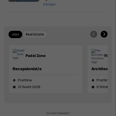
Evropa
Jobs
Real Estate
Padel Zone
Flex B
Recepsionist/e
Architect
Prishtine
Prishtinë
31 Gusht 2026
6 Shtator 2