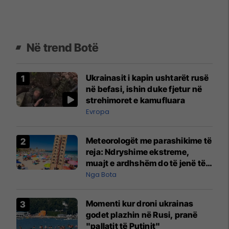
Në trend Botë
Ukrainasit i kapin ushtarët rusë
në befasi, ishin duke fjetur në
strehimoret e kamufluara
Evropa
Meteorologët me parashikime të
reja: Ndryshime ekstreme,
muajt e ardhshëm do të jenë të
pazakontë
Nga Bota
Momenti kur droni ukrainas
godet plazhin në Rusi, pranë
"pallatit të Putinit"