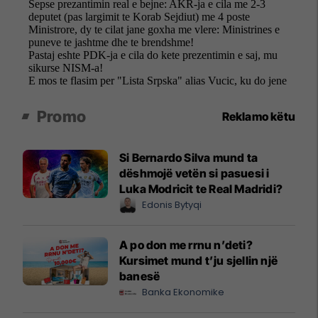
Promo
Reklamo këtu
Si Bernardo Silva mund ta
dëshmojë vetën si pasuesi i
Luka Modricit te Real Madridi?
Edonis Bytyqi
A po don me rrnu n’deti?
Kursimet mund t’ju sjellin një
banesë
Banka Ekonomike