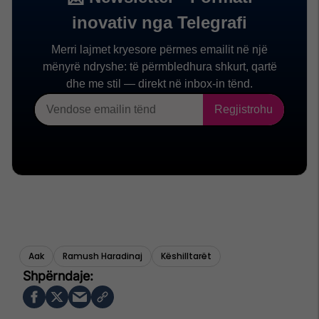
Aak
Ramush Haradinaj
Këshilltarët