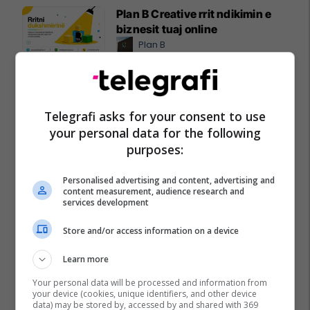
Plan B Creative rrit ndikimin e
biznesit tuaj online
Plan B
Po kërkoni mjek apo klinikë në
Kosovë? Njihuni me
GjejeMjekun.com
Telegrafi asks for your consent to use
GjejeMjekun
your personal data for the following
purposes:
Personalised advertising and content, advertising and
content measurement, audience research and
services development
Store and/or access information on a device
Learn more
Your personal data will be processed and information from
your device (cookies, unique identifiers, and other device
data) may be stored by, accessed by and shared with 369