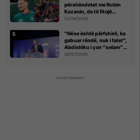
përshëndetet me Rubin
Kazanin, do të fitojë
miliona te Spartak Moska
02/08/2026
"Nëse është përfshirë, ka
gabuar rëndë, nuk i falet",
Abdixhiku i çon “selam”
Përparim Ramës
30/07/2026