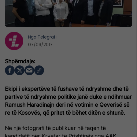
Nga
Telegrafi
07/09/2017
Ekipi i ekspertëve të fushave të ndryshme dhe të
partive të ndryshme politike janë duke e ndihmuar
Ramush Haradinajn deri në votimin e Qeverisë së
re të Kosovës, që pritet të bëhet ditën e shtunë.
Në një fotografi të publikuar në faqen të
kandidatit për Kryetar të Prishtinës nga AAK,