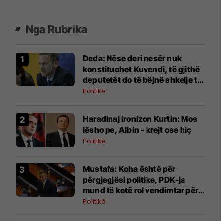
Nga Rubrika
Deda: Nëse deri nesër nuk
konstituohet Kuvendi, të gjithë
deputetët do të bëjnë shkelje të
rëndë kushtetuese
Politikë
Haradinaj ironizon Kurtin: Mos
lësho pe, Albin - krejt ose hiç
Politikë
Mustafa: Koha është për
përgjegjësi politike, PDK-ja
mund të ketë rol vendimtar për
qeverinë e re
Politikë