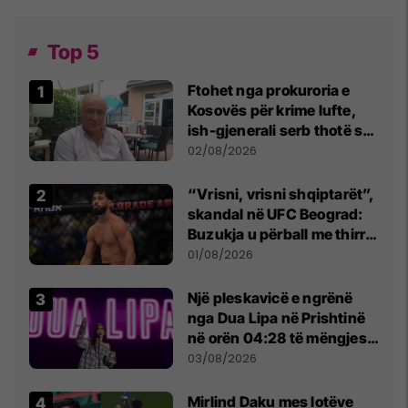
Top 5
Ftohet nga prokuroria e
Kosovës për krime lufte,
ish-gjenerali serb thotë se
dikush e tradhtoi në
02/08/2026
Beograd
“Vrisni, vrisni shqiptarët”,
skandal në UFC Beograd:
Buzukja u përball me thirrje
anti-shqiptare nga
01/08/2026
tribunat
Një pleskavicë e ngrënë
nga Dua Lipa në Prishtinë
në orën 04:28 të mëngjesit
- dhe bota digjitale serbe
03/08/2026
shpall gjendjen e luftës
Mirlind Daku mes lotëve