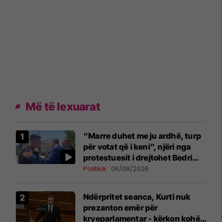
Më të lexuarat
“Marre duhet me ju ardhë, turp
për votat që i keni”, njëri nga
protestuesit i drejtohet Bedri
Hamzës
Politikë
06/08/2026
Ndërpritet seanca, Kurti nuk
prezanton emër për
kryeparlamentar - kërkon kohë