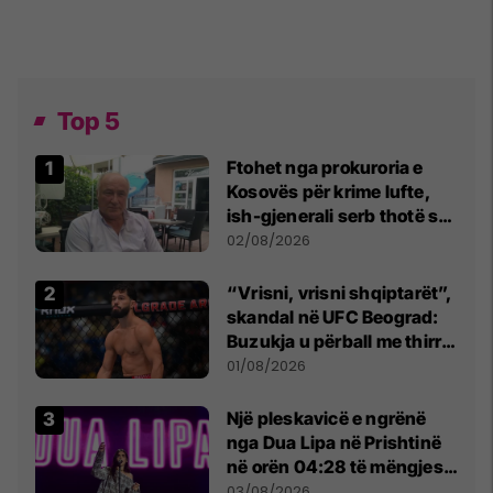
Top 5
Ftohet nga prokuroria e
Kosovës për krime lufte,
ish-gjenerali serb thotë se
dikush e tradhtoi në
02/08/2026
Beograd
“Vrisni, vrisni shqiptarët”,
skandal në UFC Beograd:
Buzukja u përball me thirrje
anti-shqiptare nga
01/08/2026
tribunat
Një pleskavicë e ngrënë
nga Dua Lipa në Prishtinë
në orën 04:28 të mëngjesit
- dhe bota digjitale serbe
03/08/2026