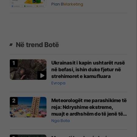
Plan B
Marketing
Në trend Botë
Ukrainasit i kapin ushtarët rusë
në befasi, ishin duke fjetur në
strehimoret e kamufluara
Evropa
Meteorologët me parashikime të
reja: Ndryshime ekstreme,
muajt e ardhshëm do të jenë të
pazakontë
Nga Bota