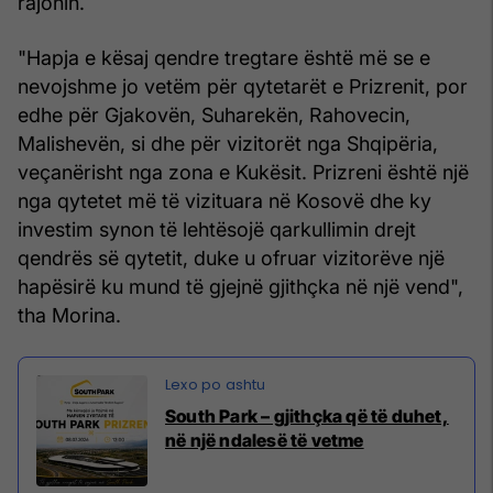
rajonin.
"Hapja e kësaj qendre tregtare është më se e
nevojshme jo vetëm për qytetarët e Prizrenit, por
edhe për Gjakovën, Suharekën, Rahovecin,
Malishevën, si dhe për vizitorët nga Shqipëria,
veçanërisht nga zona e Kukësit. Prizreni është një
nga qytetet më të vizituara në Kosovë dhe ky
investim synon të lehtësojë qarkullimin drejt
qendrës së qytetit, duke u ofruar vizitorëve një
hapësirë ku mund të gjejnë gjithçka në një vend",
tha Morina.
South Park – gjithçka që të duhet,
në një ndalesë të vetme