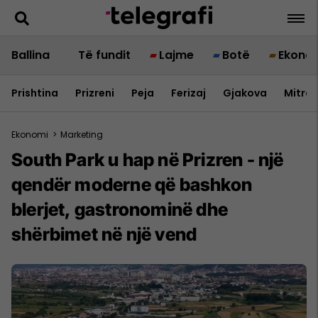
Ballina
Të fundit
Lajme
Botë
Ekono
Prishtina
Prizreni
Peja
Ferizaj
Gjakova
Mitrov
Ekonomi
>
Marketing
South Park u hap në Prizren - një
qendër moderne që bashkon
blerjet, gastronominë dhe
shërbimet në një vend