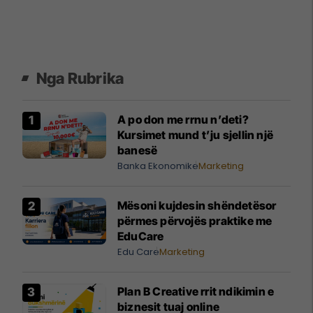
Nga Rubrika
A po don me rrnu n’deti?
Kursimet mund t’ju sjellin një
banesë
Banka Ekonomike
Marketing
Mësoni kujdesin shëndetësor
përmes përvojës praktike me
EduCare
Edu Care
Marketing
Plan B Creative rrit ndikimin e
biznesit tuaj online