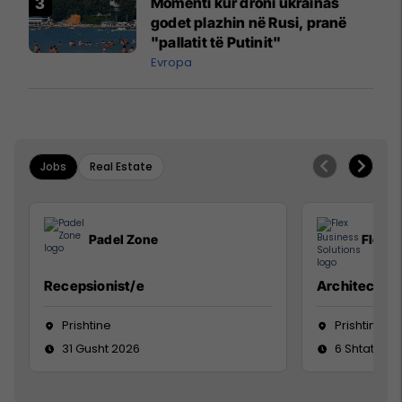
Momenti kur droni ukrainas
godet plazhin në Rusi, pranë
"pallatit të Putinit"
Evropa
Jobs
Real Estate
Padel Zone
Flex B
Recepsionist/e
Architect
Prishtine
Prishtinë
31 Gusht 2026
6 Shtator 2