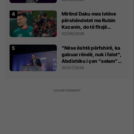
shpall gjendjen e luftës
Mirlind Daku mes lotëve
përshëndetet me Rubin
Kazanin, do të fitojë
miliona te Spartak Moska
02/08/2026
"Nëse është përfshirë, ka
gabuar rëndë, nuk i falet",
Abdixhiku i çon “selam”
Përparim Ramës
30/07/2026