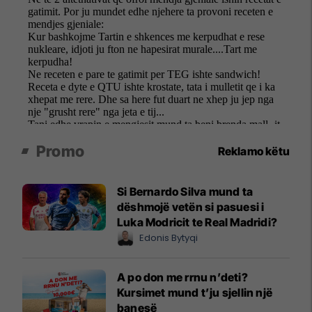
Promo
Reklamo këtu
Si Bernardo Silva mund ta
dëshmojë vetën si pasuesi i
Luka Modricit te Real Madridi?
Edonis Bytyqi
A po don me rrnu n’deti?
Kursimet mund t’ju sjellin një
banesë