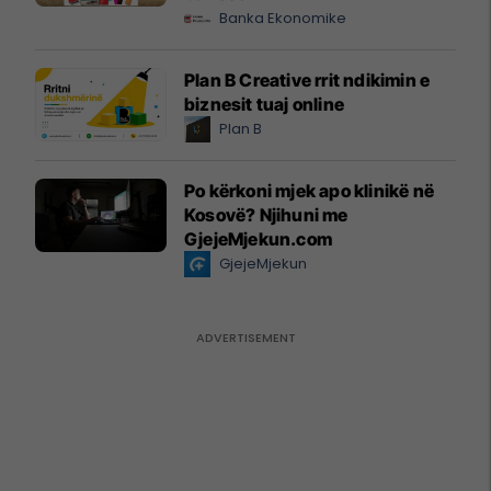
Banka Ekonomike
Plan B Creative rrit ndikimin e
biznesit tuaj online
Plan B
Po kërkoni mjek apo klinikë në
Kosovë? Njihuni me
GjejeMjekun.com
GjejeMjekun