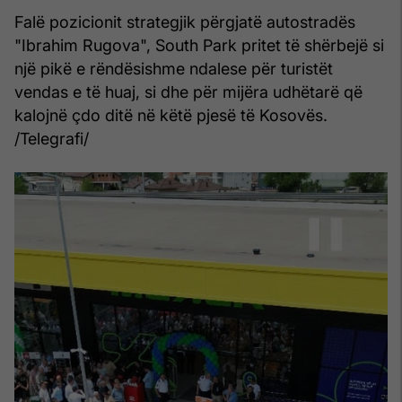
Falë pozicionit strategjik përgjatë autostradës
"Ibrahim Rugova", South Park pritet të shërbejë si
një pikë e rëndësishme ndalese për turistët
vendas e të huaj, si dhe për mijëra udhëtarë që
kalojnë çdo ditë në këtë pjesë të Kosovës.
/Telegrafi/