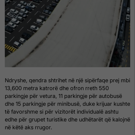
Ndryshe, qendra shtrihet në një sipërfaqe prej mbi
13,600 metra katrorë dhe ofron rreth 550
parkingje për vetura, 11 parkingje për autobusë
dhe 15 parkingje për minibusë, duke krijuar kushte
të favorshme si për vizitorët individualë ashtu
edhe për grupet turistike dhe udhëtarët që kalojnë
në këtë aks rrugor.