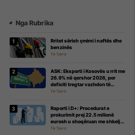
Nga Rubrika
Rritet sërish çmimi i naftës dhe
benzinës
Të Tjera
ASK: Eksporti i Kosovës u rrit me
26.9% në qershor 2026, por
deficiti tregtar vazhdon të
thellohet
Të Tjera
Raporti i D+: Procedurat e
prokurimit prej 22.5 milionë
eurosh u shoqëruan me shkelje
dhe zvarritje
Të Tjera