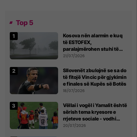
Top 5
Kosova nën alarmin e kuq
të ESTOFEX,
paralajmërohen stuhi të
fuqishme me breshër dhe
21/07/2026
erëra të forta
Sllovenët zbulojnë se sa do
të fitojë Vincic për gjykimin
e finales së Kupës së Botës
18/07/2026
Vëllai i vogël i Yamalit është
sërish tema kryesore e
rrjeteve sociale - vodhi
vëmendjen pas finales së
20/07/2026
Kupës së Botës