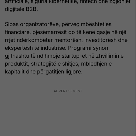
artificiale, siguria kibernetike, fintech dhe zgjidhjet
digjitale B2B.
Sipas organizatorëve, përveç mbështetjes
financiare, pjesëmarrësit do të kenë qasje në një
rrjet ndërkombëtar mentorësh, investitorësh dhe
ekspertësh të industrisë. Programi synon
gjithashtu të ndihmojë startup-et në zhvillimin e
produktit, strategjitë e shitjes, mbledhjen e
kapitalit dhe përgatitjen ligjore.