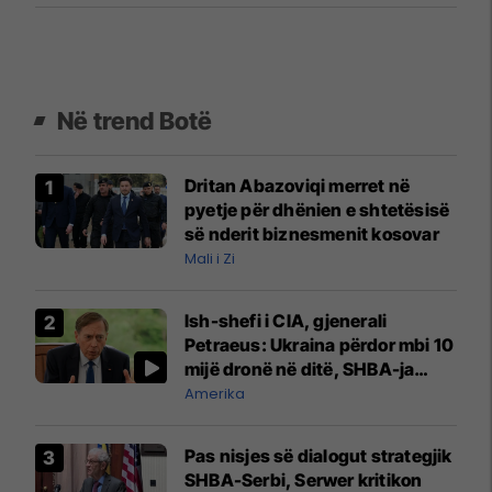
Në trend Botë
Dritan Abazoviqi merret në
pyetje për dhënien e shtetësisë
së nderit biznesmenit kosovar
Mali i Zi
Ish-shefi i CIA, gjenerali
Petraeus: Ukraina përdor mbi 10
mijë dronë në ditë, SHBA-ja
mbetet shumë prapa në
Amerika
prodhim
Pas nisjes së dialogut strategjik
SHBA-Serbi, Serwer kritikon