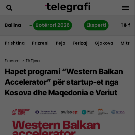
Ballina
Botërori 2026
Eksperti
Të fu
Prishtina
Prizreni
Peja
Ferizaj
Gjakova
Mitrov
Ekonomi
>
Të Tjera
Hapet programi “Western Balkan
Accelerator” për startup-et nga
Kosova dhe Maqedonia e Veriut