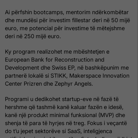
Ai përfshin bootcamps, mentorim ndërkombëtar
dhe mundësi për investim fillestar deri në 50 mijë
euro, me potencial për investime të mëtejshme
deri në 250 mijë euro.
Ky program realizohet me mbështetjen e
European Bank for Reconstruction and
Development dhe Swiss EP, në bashkëpunim me
partnerë lokalë si STIKK, Makerspace Innovation
Center Prizren dhe Zephyr Angels.
Programi u dedikohet startup-eve në fazë të
hershme që tashmë kanë kaluar fazën e idesë,
kanë një produkt minimal funksional (MVP) dhe
shenja të para të hyrjes në treg. Fokus i veçantë
do t’u jepet sektorëve si SaaS, inteligjenca