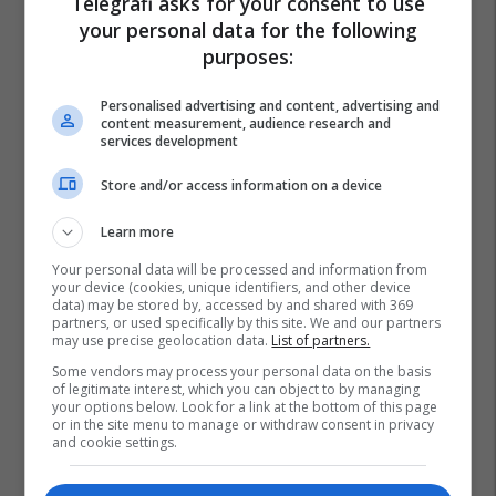
Telegrafi asks for your consent to use
your personal data for the following
purposes:
Personalised advertising and content, advertising and
content measurement, audience research and
services development
Store and/or access information on a device
Learn more
Your personal data will be processed and information from
your device (cookies, unique identifiers, and other device
data) may be stored by, accessed by and shared with 369
partners, or used specifically by this site. We and our partners
may use precise geolocation data.
List of partners.
Some vendors may process your personal data on the basis
of legitimate interest, which you can object to by managing
your options below. Look for a link at the bottom of this page
or in the site menu to manage or withdraw consent in privacy
and cookie settings.
Start Up
Stikk
Bizneset