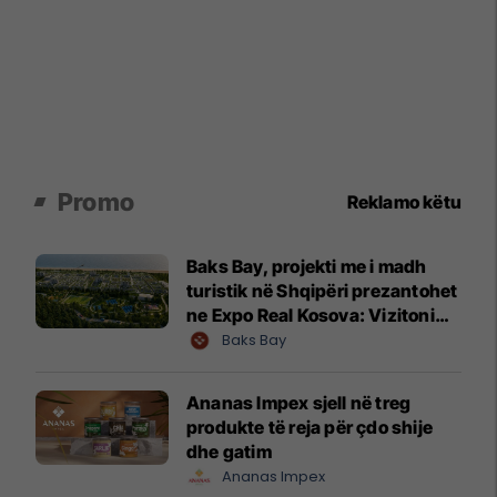
Promo
Reklamo këtu
Baks Bay, projekti me i madh
turistik në Shqipëri prezantohet
ne Expo Real Kosova: Vizitoni
shtandin dhe zbuloni
Baks Bay
mundësitë e investimit
Ananas Impex sjell në treg
produkte të reja për çdo shije
dhe gatim
Ananas Impex