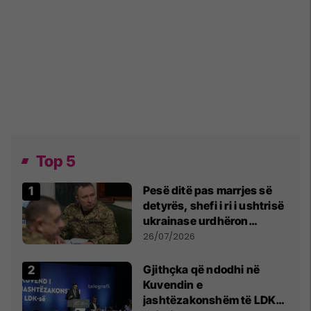
Top 5
Pesë ditë pas marrjes së
detyrës, shefi i ri i ushtrisë
ukrainase urdhëron
kontroll të madh
26/07/2026
Gjithçka që ndodhi në
Kuvendin e
jashtëzakonshëm të LDK-