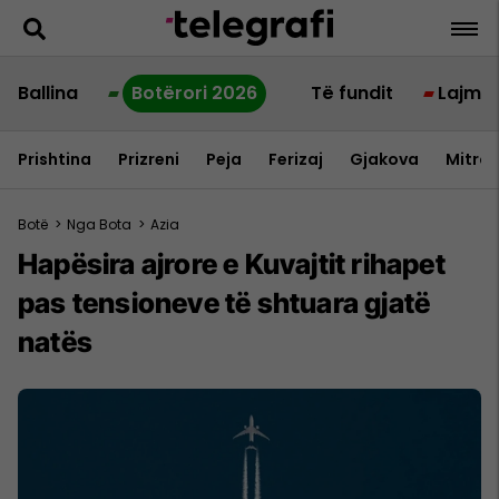
Ballina
Botërori 2026
Të fundit
Lajme
Prishtina
Prizreni
Peja
Ferizaj
Gjakova
Mitrov
Botë
>
Nga Bota
>
Azia
Hapësira ajrore e Kuvajtit rihapet
pas tensioneve të shtuara gjatë
natës