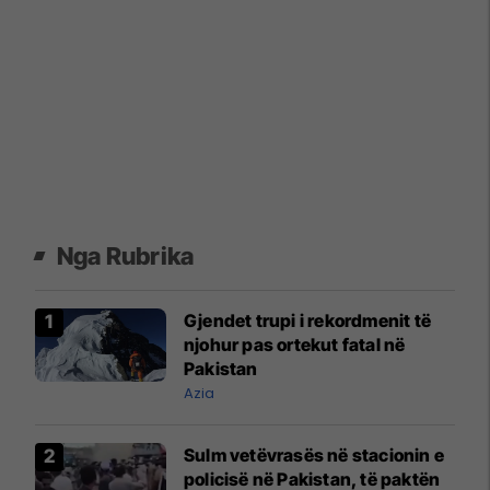
Nga Rubrika
Gjendet trupi i rekordmenit të
njohur pas ortekut fatal në
Pakistan
Azia
Sulm vetëvrasës në stacionin e
policisë në Pakistan, të paktën