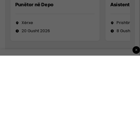
Punëtor në Depo
Asistente e S
Xërxe
Prishtinë
20 Gusht 2026
8 Gusht 20
×