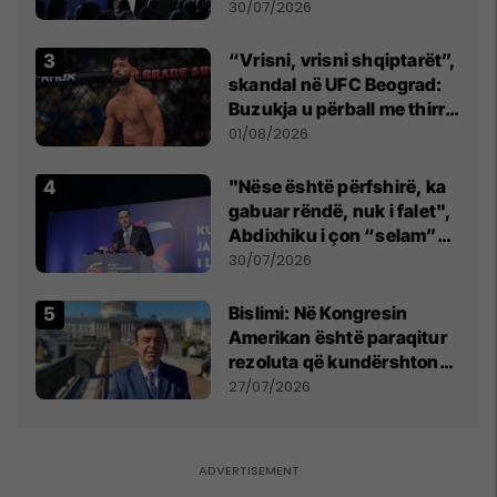
së
30/07/2026
“Vrisni, vrisni shqiptarët”,
skandal në UFC Beograd:
Buzukja u përball me thirrje
anti-shqiptare nga
01/08/2026
tribunat
"Nëse është përfshirë, ka
gabuar rëndë, nuk i falet",
Abdixhiku i çon “selam”
Përparim Ramës
30/07/2026
Bislimi: Në Kongresin
Amerikan është paraqitur
rezoluta që kundërshton
mbajtjen e Asamblesë
27/07/2026
Parlamentare të OSBE-së
në Beograd