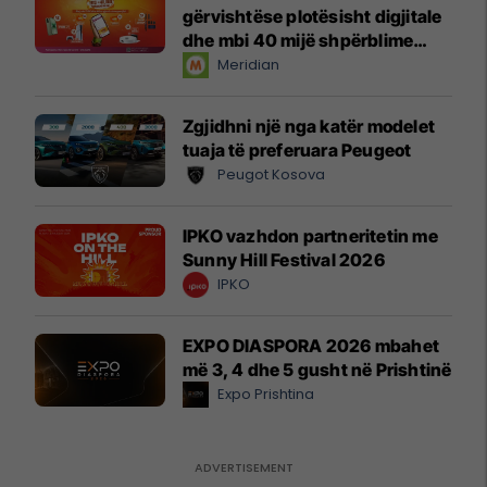
gërvishtëse plotësisht digjitale
dhe mbi 40 mijë shpërblime
instant!
Meridian
Zgjidhni një nga katër modelet
tuaja të preferuara Peugeot
Peugot Kosova
IPKO vazhdon partneritetin me
Sunny Hill Festival 2026
IPKO
EXPO DIASPORA 2026 mbahet
më 3, 4 dhe 5 gusht në Prishtinë
Expo Prishtina