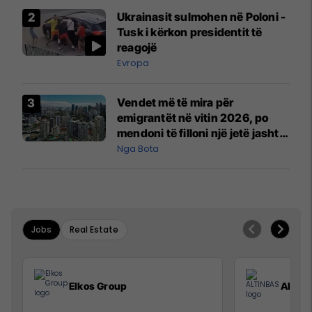
Airways që po shkonte drejt
Ukrainasit sulmohen në Poloni -
Mançesterit
Tusk i kërkon presidentit të
reagojë
Evropa
Vendet më të mira për
emigrantët në vitin 2026, po
mendoni të filloni një jetë jashtë
vendit?
Nga Bota
Jobs
Real Estate
Elkos Group
ALTIN