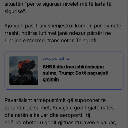
situatën "për të siguruar nivelet më të larta të
sigurisë".
Kjo vjen pasi Irani shënjestroi kombin për dy netë
rresht, ndërsa luftimet janë ndezur përsëri në
Lindjen e Mesme, transmeton Telegrafi.
SHBA dhe Irani shkëmbejnë
sulme, Trump: Do të paguajnë
çmimin
Pavarësisht armëpushimit që supozohet të
parandalojë sulmet, Kuvajti u godit gjatë natës
dhe natën e kaluar dhe aeroporti i tij
ndërkombëtar u godit gjithashtu javën e kaluar,