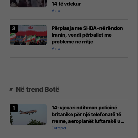
14 të vdekur
Azia
Përplasja me SHBA-në rëndon
Iranin, vendi përballet me
probleme në rritje
Azia
Në trend Botë
14-vjeçari ndihmon policinë
britanike për një telefonatë të
rreme, aeroplanët luftarakë u
ngritën në ajër për të
Evropa
interceptuar fluturaken e Qatar