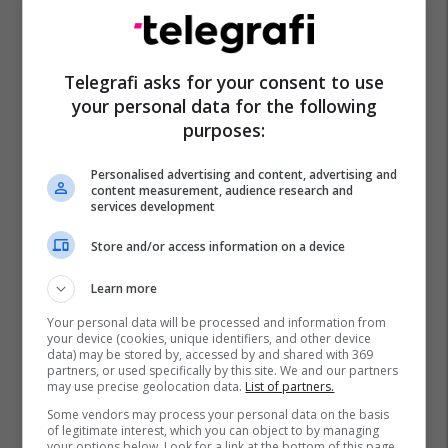
Telegrafi asks for your consent to use
your personal data for the following
Kuvajti
Irani
Shba
Lindja E Mesme
purposes:
Lufta Në Iran
Personalised advertising and content, advertising and
content measurement, audience research and
services development
Store and/or access information on a device
Learn more
Your personal data will be processed and information from
your device (cookies, unique identifiers, and other device
data) may be stored by, accessed by and shared with 369
partners, or used specifically by this site. We and our partners
may use precise geolocation data.
List of partners.
Some vendors may process your personal data on the basis
of legitimate interest, which you can object to by managing
your options below. Look for a link at the bottom of this page