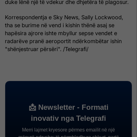
duke lënë një të vdekur dhe dhjetëra të plagosur.
Korrespondentja e Sky News, Sally Lockwood,
tha se burime në vend i kishin thënë asaj se
hapësira ajrore ishte mbyllur sepse vendet e
radarëve pranë aeroportit ndërkombëtar ishin
"shënjestruar përsëri". /Telegrafi/