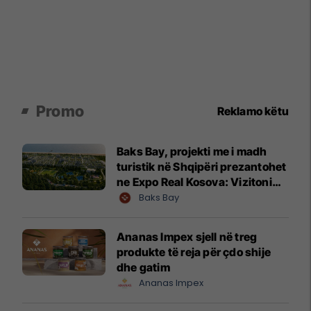
Promo
Reklamo këtu
Baks Bay, projekti me i madh
turistik në Shqipëri prezantohet
ne Expo Real Kosova: Vizitoni
shtandin dhe zbuloni
Baks Bay
mundësitë e investimit
Ananas Impex sjell në treg
produkte të reja për çdo shije
dhe gatim
Ananas Impex