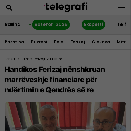
Ballina
Botërori 2026
Eksperti
Të fu
Prishtina
Prizreni
Peja
Ferizaj
Gjakova
Mitrov
Ferizaj
>
Lajme-ferizaji
>
Kulturë
Handikos Ferizaj nënshkruan
marrëveshje financiare për
ndërtimin e Qendrës së re