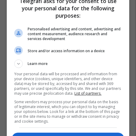
Telegrafi asks for your consent to use
your personal data for the following
purposes:
Personalised advertising and content, advertising and
content measurement, audience research and
services development
Store and/or access information on a device
Learn more
Your personal data will be processed and information from
your device (cookies, unique identifiers, and other device
data) may be stored by, accessed by and shared with 369
partners, or used specifically by this site. We and our partners
may use precise geolocation data.
List of partners.
Some vendors may process your personal data on the basis
of legitimate interest, which you can object to by managing
your options below. Look for a link at the bottom of this page
Handikos Ferizaj
Kompania "talentbridge"
Ferizaj
or in the site menu to manage or withdraw consent in privacy
and cookie settings.