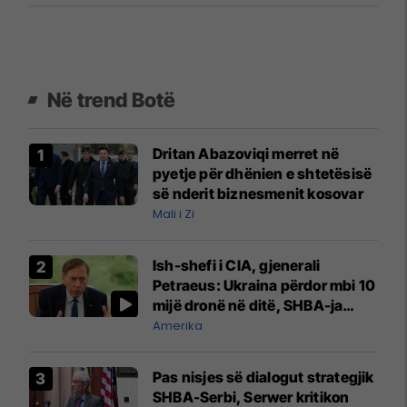
Në trend Botë
Dritan Abazoviqi merret në
pyetje për dhënien e shtetësisë
së nderit biznesmenit kosovar
Mali i Zi
Ish-shefi i CIA, gjenerali
Petraeus: Ukraina përdor mbi 10
mijë dronë në ditë, SHBA-ja
mbetet shumë prapa në
Amerika
prodhim
Pas nisjes së dialogut strategjik
SHBA-Serbi, Serwer kritikon