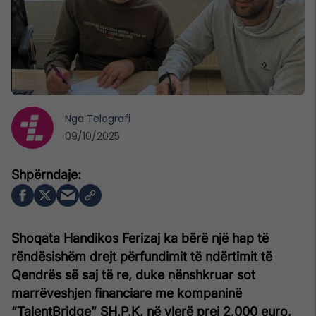
Nga
Telegrafi
09/10/2025
Shoqata Handikos Ferizaj ka bërë një hap të
rëndësishëm drejt përfundimit të ndërtimit të
Qendrës së saj të re, duke nënshkruar sot
marrëveshjen financiare me kompaninë
“TalentBridge” SH.P.K, në vlerë prej 2,000 euro,