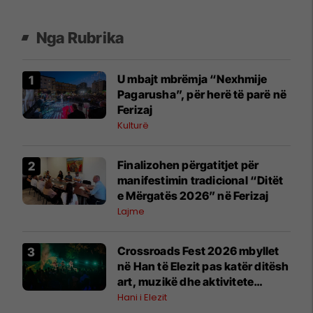
Nga Rubrika
U mbajt mbrëmja “Nexhmije
Pagarusha”, për herë të parë në
Ferizaj
Kulturë
Finalizohen përgatitjet për
manifestimin tradicional “Ditët
e Mërgatës 2026” në Ferizaj
Lajme
Crossroads Fest 2026 mbyllet
në Han të Elezit pas katër ditësh
art, muzikë dhe aktivitete
kulturore
Hani i Elezit