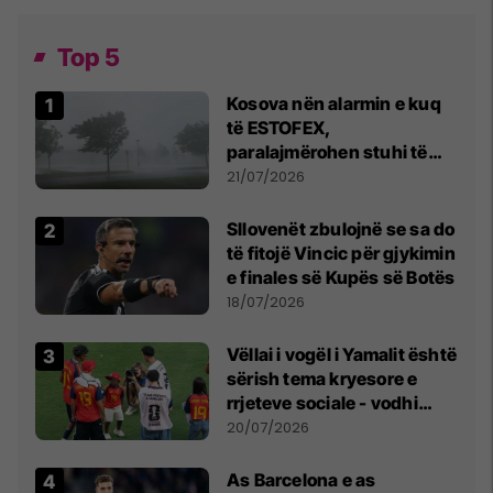
Top 5
Kosova nën alarmin e kuq
të ESTOFEX,
paralajmërohen stuhi të
fuqishme me breshër dhe
21/07/2026
erëra të forta
Sllovenët zbulojnë se sa do
të fitojë Vincic për gjykimin
e finales së Kupës së Botës
18/07/2026
Vëllai i vogël i Yamalit është
sërish tema kryesore e
rrjeteve sociale - vodhi
vëmendjen pas finales së
20/07/2026
Kupës së Botës
As Barcelona e as