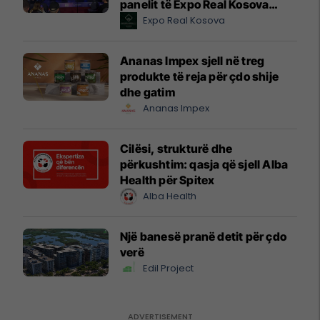
panelit të Expo Real Kosova
2026
Expo Real Kosova
Ananas Impex sjell në treg
produkte të reja për çdo shije
dhe gatim
Ananas Impex
Cilësi, strukturë dhe
përkushtim: qasja që sjell Alba
Health për Spitex
Alba Health
Një banesë pranë detit për çdo
verë
Edil Project