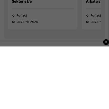
Sektorist/e
Arkatar/e
Ferizaj
Ferizaj
31 Korrik 2026
31 Korrik 20
×