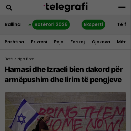
Ballina
Botërori 2026
Eksperti
Të fu
Prishtina
Prizreni
Peja
Ferizaj
Gjakova
Mitrov
Botë
>
Nga Bota
Hamasi dhe Izraeli bien dakord për
armëpushim dhe lirim të pengjeve