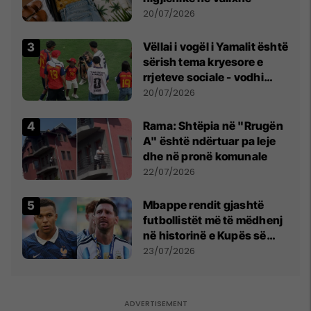
20/07/2026
Vëllai i vogël i Yamalit është
sërish tema kryesore e
rrjeteve sociale - vodhi
vëmendjen pas finales së
20/07/2026
Kupës së Botës
Rama: Shtëpia në "Rrugën
A" është ndërtuar pa leje
dhe në pronë komunale
22/07/2026
Mbappe rendit gjashtë
futbollistët më të mëdhenj
në historinë e Kupës së
Botës, Messi mbetet i dyti
23/07/2026