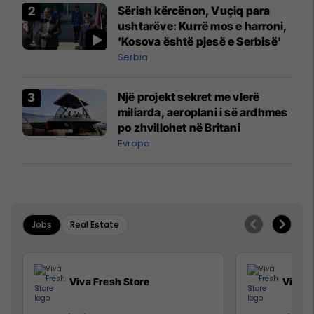
Sërish kërcënon, Vuçiq para
ushtarëve: Kurrë mos e harroni,
'Kosova është pjesë e Serbisë'
Serbia
Një projekt sekret me vlerë
miliarda, aeroplani i së ardhmes
po zhvillohet në Britani
Evropa
Jobs
Real Estate
Viva Fresh Store
Viva F