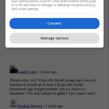
your options below. Look for a link at the bottom of this page
or in the site menu to manage or withdraw consent in privacy
and cookie settings.
Hamasi
Armëpushimi
Konflikti Izraelito-Palestinez
Consent
Palestina
Pengje
Sulmi I Hamasit
Izraeli
Manage options