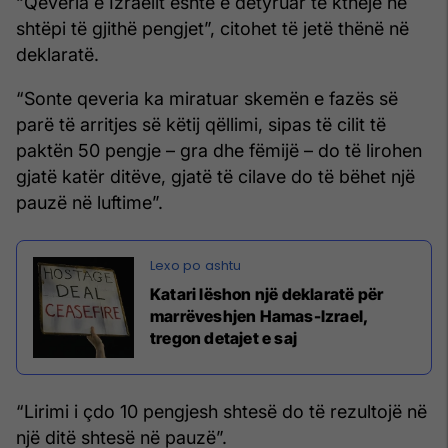
“Qeveria e Izraelit është e detyruar të kthejë në
shtëpi të gjithë pengjet”, citohet të jetë thënë në
deklaratë.
“Sonte qeveria ka miratuar skemën e fazës së
parë të arritjes së këtij qëllimi, sipas të cilit të
paktën 50 pengje – gra dhe fëmijë – do të lirohen
gjatë katër ditëve, gjatë të cilave do të bëhet një
pauzë në luftime”.
Katari lëshon një deklaratë për
marrëveshjen Hamas-Izrael,
tregon detajet e saj
“Lirimi i çdo 10 pengjesh shtesë do të rezultojë në
një ditë shtesë në pauzë”.