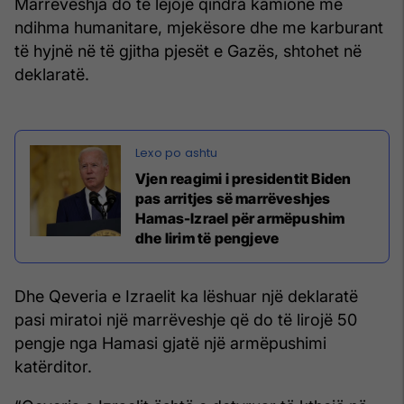
Marrëveshja do të lejojë qindra kamionë me
ndihma humanitare, mjekësore dhe me karburant
të hyjnë në të gjitha pjesët e Gazës, shtohet në
deklaratë.
Vjen reagimi i presidentit Biden
pas arritjes së marrëveshjes
Hamas-Izrael për armëpushim
dhe lirim të pengjeve
Dhe Qeveria e Izraelit ka lëshuar një deklaratë
pasi miratoi një marrëveshje që do të lirojë 50
pengje nga Hamasi gjatë një armëpushimi
katërditor.