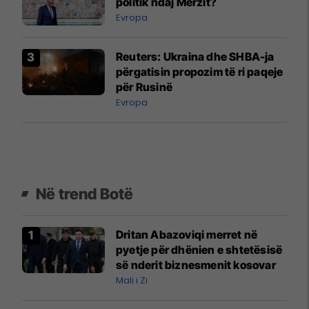
politik ndaj Merzit?
Evropa
Reuters: Ukraina dhe SHBA-ja
përgatisin propozim të ri paqeje
për Rusinë
Evropa
Në trend Botë
Dritan Abazoviqi merret në
pyetje për dhënien e shtetësisë
së nderit biznesmenit kosovar
Mali i Zi