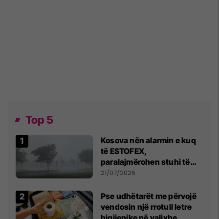
Top 5
Kosova nën alarmin e kuq
të ESTOFEX,
paralajmërohen stuhi të
fuqishme me breshër dhe
21/07/2026
erëra të forta
Pse udhëtarët me përvojë
vendosin një rrotull letre
higjienike në valixhe