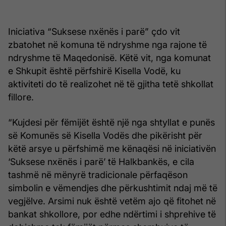
Iniciativa “Suksese nxënës i parë” çdo vit
zbatohet në komuna të ndryshme nga rajone të
ndryshme të Maqedonisë. Këtë vit, nga komunat
e Shkupit është përfshirë Kisella Vodë, ku
aktiviteti do të realizohet në të gjitha tetë shkollat
fillore.
“Kujdesi për fëmijët është një nga shtyllat e punës
së Komunës së Kisella Vodës dhe pikërisht për
këtë arsye u përfshimë me kënaqësi në iniciativën
‘Suksese nxënës i parë’ të Halkbankës, e cila
tashmë në mënyrë tradicionale përfaqëson
simbolin e vëmendjes dhe përkushtimit ndaj më të
vegjëlve. Arsimi nuk është vetëm ajo që fitohet në
bankat shkollore, por edhe ndërtimi i shprehive të