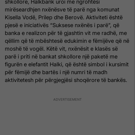
shkollore, Halkbank uroi me ngrohtësi
mirëseardhjen nxënësve të parë nga komunat
Kisella Vodë, Prilep dhe Berovë. Aktiviteti është
pjesë e iniciativës “Suksese nxënës i parë”, që
banka e realizon për të gjashtin vit me radhë, me
qëllim që të mbështesë edukimin e fëmijëve që në
moshë të vogël. Këtë vit, nxënësit e klasës së
parë i priti në bankat shkollore një paketë me
figurën e elefantit Halki, që është simbol i kursimit
për fëmijë dhe bartës i një numri të madh
aktivitetesh për përgjegjësi shoqërore të bankës.