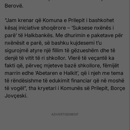
Berovë.
“Jam krenar që Komuna e Prilepit i bashkohet
kësaj iniciative shoqërore – ‘Suksese nxënës i
parë’ të Halkbankës. Me dhurimin e paketave për
nxënësit e parë, së bashku kujdesemi t’u
sigurojmë atyre një fillim të gëzueshëm dhe të
denjë të vitit të ri shkollor. Vlerë të veçantë ka
fakti që, përveç mjeteve bazë shkollore, fëmijët
marrin edhe ‘Abetaren e Halkit’, që i njeh me tema
të rëndësishme të edukimit financiar që në moshë
të vogël”, tha kryetari i Komunës së Prilepit, Borçe
Jovçeski.