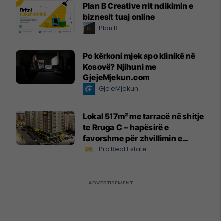
Plan B Creative rrit ndikimin e
biznesit tuaj online
Plan B
Po kërkoni mjek apo klinikë në
Kosovë? Njihuni me
GjejeMjekun.com
GjejeMjekun
Lokal 517m² me tarracë në shitje
te Rruga C – hapësirë e
favorshme për zhvillimin e
biznesit #15796
Pro Real Estate