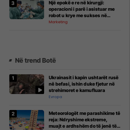
Një epokë e re në kirurgji:
operacioni i parë i asistuar me
robot u krye me sukses në
Spitalin Klinik “Acibadem
Marketing
Sistina”
Në trend Botë
Ukrainasit i kapin ushtarët rusë
në befasi, ishin duke fjetur në
strehimoret e kamufluara
Evropa
Meteorologët me parashikime të
reja: Ndryshime ekstreme,
muajt e ardhshëm do të jenë të