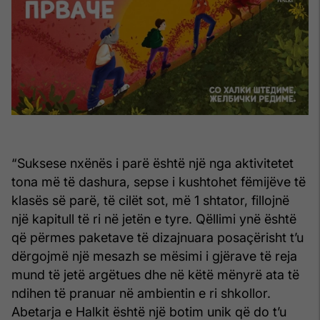
“Suksese nxënës i parë është një nga aktivitetet
tona më të dashura, sepse i kushtohet fëmijëve të
klasës së parë, të cilët sot, më 1 shtator, fillojnë
një kapitull të ri në jetën e tyre. Qëllimi ynë është
që përmes paketave të dizajnuara posaçërisht t’u
dërgojmë një mesazh se mësimi i gjërave të reja
mund të jetë argëtues dhe në këtë mënyrë ata të
ndihen të pranuar në ambientin e ri shkollor.
Abetarja e Halkit është një botim unik që do t’u