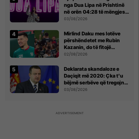
nga Dua Lipa në Prishtinë
në orën 04:28 të mëngjesit
- dhe bota digjitale serbe
03/08/2026
shpall gjendjen e luftës
Mirlind Daku mes lotëve
përshëndetet me Rubin
Kazanin, do të fitojë
miliona te Spartak Moska
02/08/2026
​Deklarata skandaloze e
Daçiqit më 2020: Çka t'u
bëjmë serbëve që tregojnë
ku janë varrosur shqiptarët
03/08/2026
në Serbi