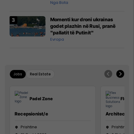
pazakontë
Nga Bota
Momenti kur droni ukrainas
godet plazhin në Rusi, pranë
"pallatit të Putinit"
Evropa
Jobs
Real Estate
Padel Zone
Flex B
Recepsionist/e
Architect
Prishtine
Prishtinë