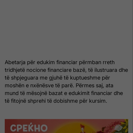
Abetarja për edukim financiar përmban rreth
tridhjetë nocione financiare bazë, të ilustruara dhe
të shpjeguara me gjuhë të kuptueshme për
moshën e nxënësve të parë. Përmes saj, ata
mund të mësojnë bazat e edukimit financiar dhe
të fitojnë shprehi të dobishme për kursim.