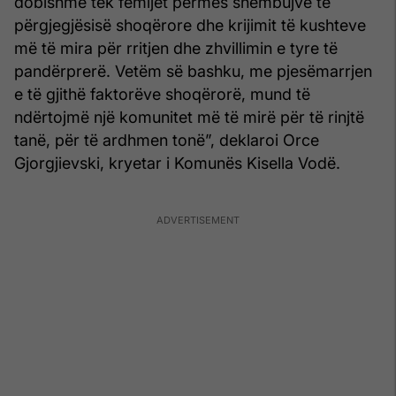
dobishme tek fëmijët përmes shembujve të
përgjegjësisë shoqërore dhe krijimit të kushteve
më të mira për rritjen dhe zhvillimin e tyre të
pandërprerë. Vetëm së bashku, me pjesëmarrjen
e të gjithë faktorëve shoqërorë, mund të
ndërtojmë një komunitet më të mirë për të rinjtë
tanë, për të ardhmen tonë”, deklaroi Orce
Gjorgjievski, kryetar i Komunës Kisella Vodë.