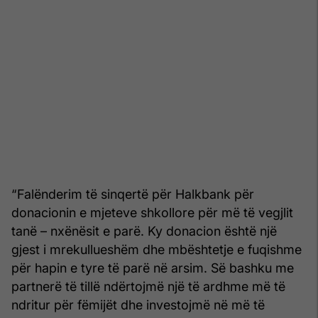
“Falënderim të sinqertë për Halkbank për
donacionin e mjeteve shkollore për më të vegjlit
tanë – nxënësit e parë. Ky donacion është një
gjest i mrekullueshëm dhe mbështetje e fuqishme
për hapin e tyre të parë në arsim. Së bashku me
partnerë të tillë ndërtojmë një të ardhme më të
ndritur për fëmijët dhe investojmë në më të