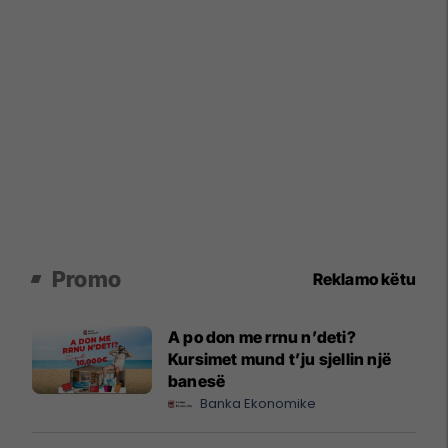
Promo
Reklamo këtu
A po don me rrnu n’deti?
Kursimet mund t’ju sjellin një
banesë
Banka Ekonomike