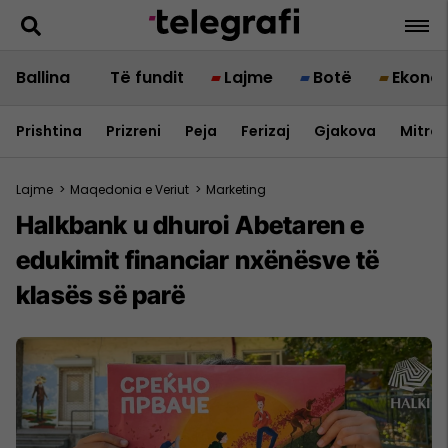
Ballina
Të fundit
Lajme
Botë
Ekono
Prishtina
Prizreni
Peja
Ferizaj
Gjakova
Mitrov
Lajme
>
Maqedonia e Veriut
>
Marketing
Halkbank u dhuroi Abetaren e
edukimit financiar nxënësve të
klasës së parë