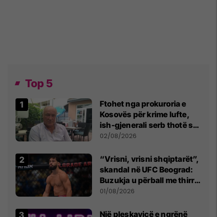
Top 5
Ftohet nga prokuroria e
Kosovës për krime lufte,
ish-gjenerali serb thotë se
dikush e tradhtoi në
02/08/2026
Beograd
“Vrisni, vrisni shqiptarët”,
skandal në UFC Beograd:
Buzukja u përball me thirrje
anti-shqiptare nga
01/08/2026
tribunat
Një pleskavicë e ngrënë