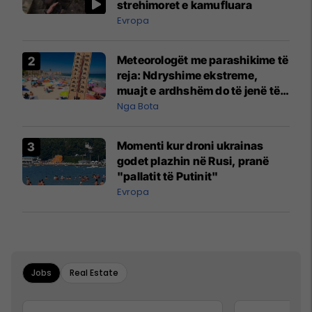
strehimoret e kamufluara
Evropa
Meteorologët me parashikime të
reja: Ndryshime ekstreme,
muajt e ardhshëm do të jenë të
pazakontë
Nga Bota
Momenti kur droni ukrainas
godet plazhin në Rusi, pranë
"pallatit të Putinit"
Evropa
Jobs
Real Estate