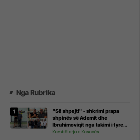
Nga Rubrika
"Së shpejti" - shkrimi prapa
shpinës së Ademit dhe
Ibrahimoviqit nga takimi i tyre
shihet si shenjë që ylli i Bayernit
Kombëtarja e Kosovës
mund të luajë për Kosovën