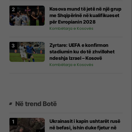
Kosova mund të jetë në një grup
me Shqipërinë në kualifikueset
për Evropianin 2028
Kombëtarja e Kosovës
Zyrtare: UEFA e konfirmon
stadiumin ku do të zhvillohet
ndeshja Izrael – Kosovë
Kombëtarja e Kosovës
Në trend Botë
Ukrainasit i kapin ushtarët rusë
në befasi, ishin duke fjetur në