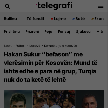
Ballina
Të fundit
Lajme
Botë
Ekono
Prishtina
Prizreni
Peja
Ferizaj
Gjakova
Mitrov
Sport
>
Futboll
>
Kosovë
>
Kombëtarja e Kosovës
Hakan Sukur “befason” me
vlerësimin për Kosovën: Mund të
ishte edhe e para në grup, Turqia
nuk do ta ketë të lehtë