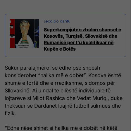
Superkompjuteri zbulon shanset e
Kosovës, Turqisë, Sllovakisë dhe
Rumanisë për t’u kualifikuar në
Kupën e Botës
Sukur paralajmëroi se edhe pse shpesh
konsiderohet “hallka më e dobët”, Kosova është
shumë e fortë dhe e rrezikshme, sidomos për
Sllovakinë. Ai u ndal te cilësitë individuale të
lojtarëve si Milot Rashica dhe Vedat Muriqi, duke
theksuar se Dardanët luajnë futboll sulmues dhe
fizik.
“Edhe nëse shihet si hallka më e dobët në këtë