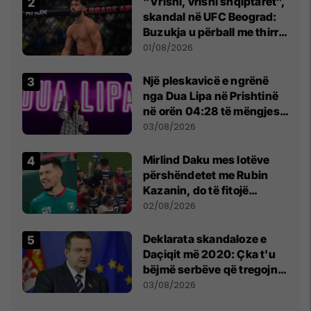
“Vrisni, vrisni shqiptarët”,
skandal në UFC Beograd:
Buzukja u përball me thirrje
anti-shqiptare nga
01/08/2026
tribunat
Një pleskavicë e ngrënë
nga Dua Lipa në Prishtinë
në orën 04:28 të mëngjesit
- dhe bota digjitale serbe
03/08/2026
shpall gjendjen e luftës
Mirlind Daku mes lotëve
përshëndetet me Rubin
Kazanin, do të fitojë
miliona te Spartak Moska
02/08/2026
​Deklarata skandaloze e
Daçiqit më 2020: Çka t'u
bëjmë serbëve që tregojnë
ku janë varrosur shqiptarët
03/08/2026
në Serbi