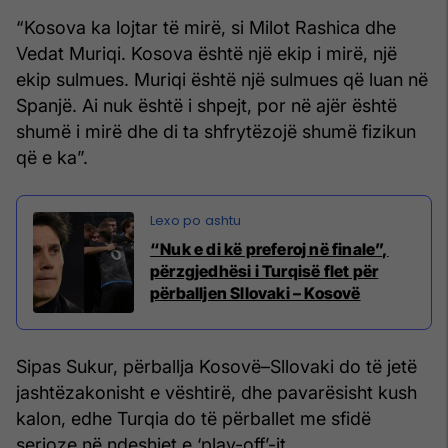
“Kosova ka lojtar të mirë, si Milot Rashica dhe
Vedat Muriqi. Kosova është një ekip i mirë, një
ekip sulmues. Muriqi është një sulmues që luan në
Spanjë. Ai nuk është i shpejt, por në ajër është
shumë i mirë dhe di ta shfrytëzojë shumë fizikun
që e ka”.
“Nuk e di kë preferoj në finale”,
përzgjedhësi i Turqisë flet për
përballjen Sllovaki – Kosovë
Sipas Sukur, përballja Kosovë–Sllovaki do të jetë
jashtëzakonisht e vështirë, dhe pavarësisht kush
kalon, edhe Turqia do të përballet me sfidë
serioze në ndeshjet e ‘play-off’-it.