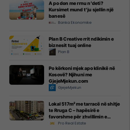
A po don me rrnu n’deti?
Kursimet mund t’ju sjellin një
banesë
Banka Ekonomike
Plan B Creative rrit ndikimin e
biznesit tuaj online
Plan B
Po kërkoni mjek apo klinikë në
Kosovë? Njihuni me
GjejeMjekun.com
GjejeMjekun
Lokal 517m² me tarracë në shitje
te Rruga C – hapësirë e
favorshme për zhvillimin e
biznesit #15796
Pro Real Estate