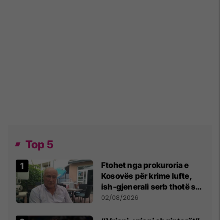
Top 5
Ftohet nga prokuroria e
Kosovës për krime lufte,
ish-gjenerali serb thotë se
dikush e tradhtoi në
02/08/2026
Beograd