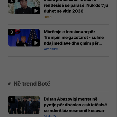
rëndësisë së parasë: Nuk do t’ju
duhet në vitin 2036
Botë
Mbrëmje e tensionuar për
Trumpin me gazetarët - sulme
ndaj mediave dhe çmim për
raportimin mbi Epsteinin
Amerika
Në trend Botë
Dritan Abazoviqi merret në
pyetje për dhënien e shtetësisë
së nderit biznesmenit kosovar
Mali i Zi