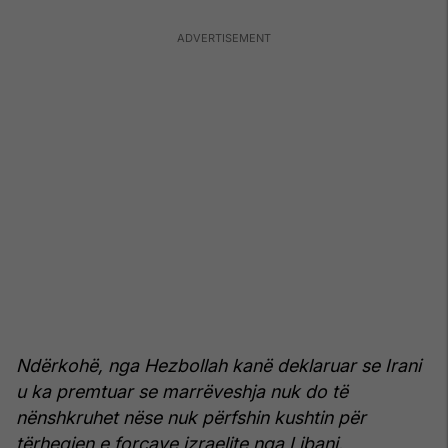
Ndërkohë, nga Hezbollah kanë deklaruar se Irani
u ka premtuar se marrëveshja nuk do të
nënshkruhet nëse nuk përfshin kushtin për
tërheqjen e forcave izraelite nga Libani.