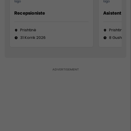
Recepsioniste
Asistente e S
Prishtinë
Prishtinë
31 Korrik 2026
8 Gusht 20