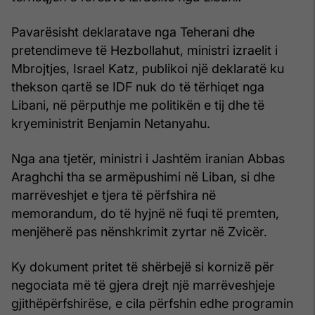
Pavarësisht deklaratave nga Teherani dhe
pretendimeve të Hezbollahut, ministri izraelit i
Mbrojtjes, Israel Katz, publikoi një deklaratë ku
thekson qartë se IDF nuk do të tërhiqet nga
Libani, në përputhje me politikën e tij dhe të
kryeministrit Benjamin Netanyahu.
Nga ana tjetër, ministri i Jashtëm iranian Abbas
Araghchi tha se armëpushimi në Liban, si dhe
marrëveshjet e tjera të përfshira në
memorandum, do të hyjnë në fuqi të premten,
menjëherë pas nënshkrimit zyrtar në Zvicër.
Ky dokument pritet të shërbejë si kornizë për
negociata më të gjera drejt një marrëveshjeje
gjithëpërfshirëse, e cila përfshin edhe programin