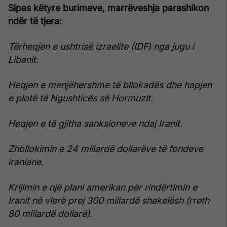
Sipas këtyre burimeve, marrëveshja parashikon
ndër të tjera:
Tërheqjen e ushtrisë izraelite (IDF) nga jugu i
Libanit.
Heqjen e menjëhershme të bllokadës dhe hapjen
e plotë të Ngushticës së Hormuzit.
Heqjen e të gjitha sanksioneve ndaj Iranit.
Zhbllokimin e 24 miliardë dollarëve të fondeve
iraniane.
Krijimin e një plani amerikan për rindërtimin e
Iranit në vlerë prej 300 miliardë shekelësh (rreth
80 miliardë dollarë).