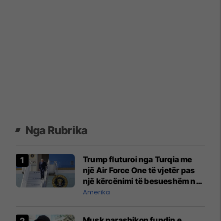
Nga Rubrika
Trump fluturoi nga Turqia me
një Air Force One të vjetër pas
një kërcënimi të besueshëm nga
Irani dhe ‘proksit’ e tij
Amerika
Musk parashikon fundin e