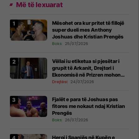
Më të lexuarat
Mësohet ora kur pritet të fillojë
super dueli mes Anthony
Joshuas dhe Kristian Prengës
Boks
25/07/2026
Vëllai iu etiketua si pjesëtar i
grupit të Arkanit, Drejtori i
Ekonomisë në Prizren mohon
pretendimet
Drejtësi
24/07/2026
Fjalët e para të Joshuas pas
fitores me nokaut ndaj Kristian
Prengës
Boks
26/07/2026
Heroi i Spanjës në Kupën e