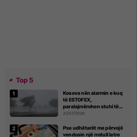
Top 5
Kosova nën alarmin e kuq
të ESTOFEX,
paralajmërohen stuhi të
fuqishme me breshër dhe
21/07/2026
erëra të forta
Pse udhëtarët me përvojë
vendosin një rrotull letre