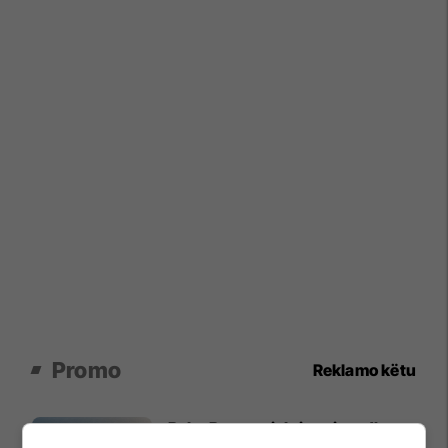
Promo
Reklamo këtu
Baks Bay, projekti me i madh