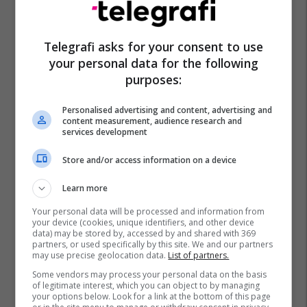
turistik në Shqipëri prezantohet
ne Expo Real Kosova: Vizitoni
shtandin dhe zbuloni
Baks Bay
Telegrafi asks for your consent to use
mundësitë e investimit
your personal data for the following
Ananas Impex sjell në treg
purposes:
produkte të reja për çdo shije
dhe gatim
Personalised advertising and content, advertising and
Ananas Impex
content measurement, audience research and
services development
Maturant, puno nga shtëpia!
Store and/or access information on a device
Studio Siguri Kibernetike ose
Programim
Learn more
Cacttus Education
Your personal data will be processed and information from
your device (cookies, unique identifiers, and other device
data) may be stored by, accessed by and shared with 369
Oferta e Korrikut në FAFA Sun
partners, or used specifically by this site. We and our partners
Fafa Resorts
may use precise geolocation data.
List of partners.
Some vendors may process your personal data on the basis
of legitimate interest, which you can object to by managing
your options below. Look for a link at the bottom of this page