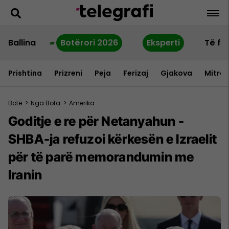
Ballina
Botërori 2026
Eksperti
Të fu
Prishtina
Prizreni
Peja
Ferizaj
Gjakova
Mitrov
Botë
>
Nga Bota
>
Amerika
Goditje e re për Netanyahun -
SHBA-ja refuzoi kërkesën e Izraelit
për të parë memorandumin me
Iranin