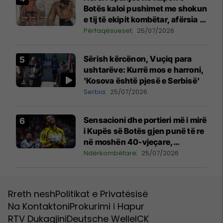
Botës kaloi pushimet me shokun
e tij të ekipit kombëtar, afërsia e
tyre shkakton reagime të mëdha
Përfaqësueset
25/07/2026
Sërish kërcënon, Vuçiq para
ushtarëve: Kurrë mos e harroni,
'Kosova është pjesë e Serbisë'
Serbia
25/07/2026
Sensacioni dhe portieri më i mirë
i Kupës së Botës gjen punë të re
në moshën 40-vjeçare,
nënshkruan me klubin ikonik
Ndërkombëtare
25/07/2026
Rreth nesh
Politikat e Privatësisë
Na Kontaktoni
Prokurimi i Hapur
RTV Dukagjini
Deutsche Welle
ICK