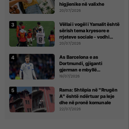
higjienike në valixhe
20/07/2026
Vëllai i vogël i Yamalit është
sërish tema kryesore e
rrjeteve sociale - vodhi
vëmendjen pas finales së
20/07/2026
Kupës së Botës
As Barcelona e as
Dortmundi, gjiganti
gjerman e mbyllë
marrëveshjen për Fisnik
19/07/2026
Asllanin
Rama: Shtëpia në "Rrugën
A" është ndërtuar pa leje
dhe në pronë komunale
22/07/2026