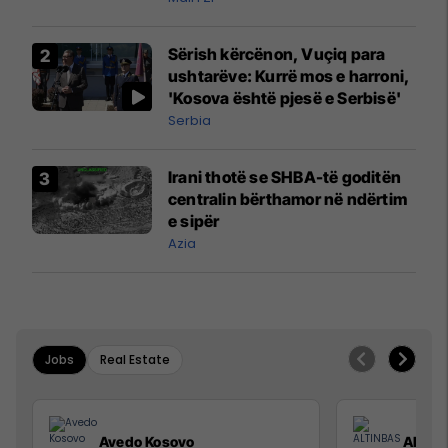
Sërish kërcënon, Vuçiq para
ushtarëve: Kurrë mos e harroni,
'Kosova është pjesë e Serbisë'
Serbia
Irani thotë se SHBA-të goditën
centralin bërthamor në ndërtim
e sipër
Azia
Jobs
Real Estate
Avedo Kosovo
ALTIN