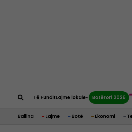
Të Fundit
Lajme lokale
Botërori 2026
Ballina
Lajme
Botë
Ekonomi
T