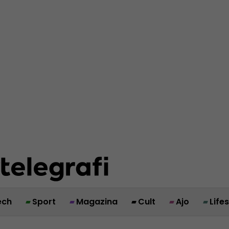
ech
Sport
Magazina
Cult
Ajo
Life