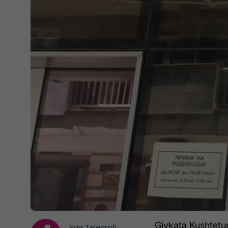
Gjykata Kushtetu
Nga
Telegrafi