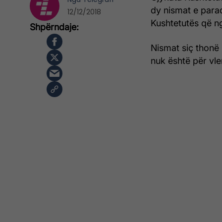
dy nismat e para
12/12/2018
Kushtetutës që nga 
Nismat siç thonë 
nuk është për vle