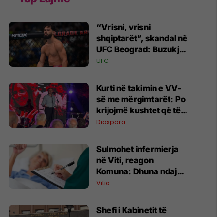
“Vrisni, vrisni
shqiptarët”, skandal në
UFC Beograd: Buzukja
u përball me thirrje
UFC
anti-shqiptare nga
tribunat
Kurti në takimin e VV-
së me mërgimtarët: Po
krijojmë kushtet që të
ktheheni në Kosovë
Diaspora
Sulmohet infermierja
në Viti, reagon
Komuna: Dhuna ndaj
stafit shëndetësor nuk
Vitia
tolerohet
Shefi i Kabinetit të