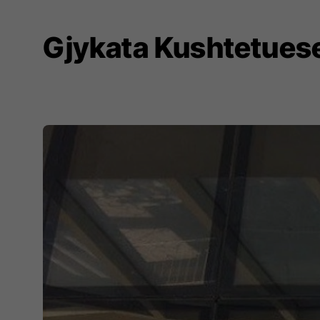
Gjykata Kushtetuese