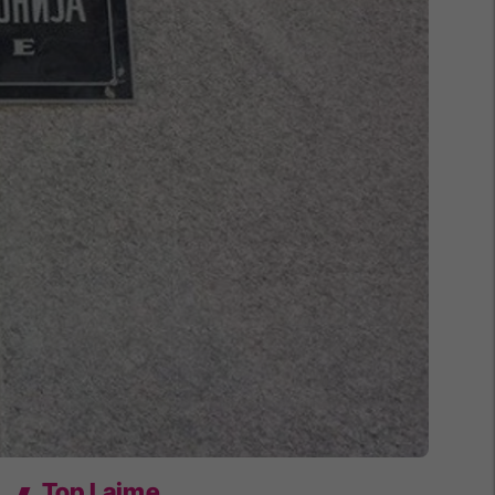
Top Lajme