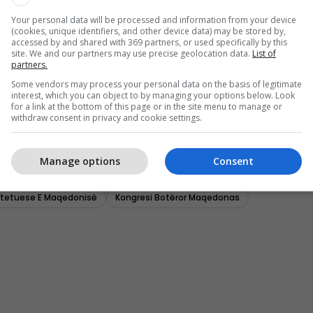
Your personal data will be processed and information from your device
(cookies, unique identifiers, and other device data) may be stored by,
accessed by and shared with 369 partners, or used specifically by this
site. We and our partners may use precise geolocation data.
List of
partners.
Some vendors may process your personal data on the basis of legitimate
interest, which you can object to by managing your options below. Look
for a link at the bottom of this page or in the site menu to manage or
withdraw consent in privacy and cookie settings.
Manage options
Consent