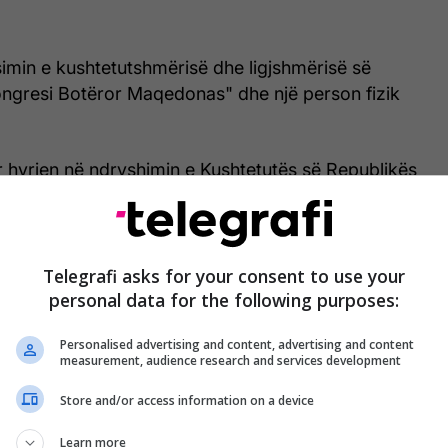
imin e kushtetutshmërisë dhe ligjshmërisë së
ongresi Botëror Maqedonas" dhe një person fizik
 hyrjen në ndryshimin e Kushtetutës së Republikës
të e qartë se shkelet e Kushtetutës dhe ligjeve të
së dhe të drejtë ndërkombëtare", thonë mes tjerash
tëror Maqedonas"./Telegrafi/
Telegrafi asks for your consent to use your
personal data for the following purposes:
Personalised advertising and content, advertising and content
measurement, audience research and services development
Store and/or access information on a device
Learn more