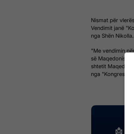
Nismat për vlerës
Vendimit janë "K
nga Shën Nikolla.
"Me vendimin për
së Maqedonisë ësh
shtetit Maqedoni
nga "Kongresi Bo