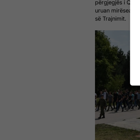
përgjegjës i QSB
uruan mirëseardhj
së Trajnimit.