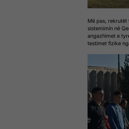
Më pas, rekrutët 
sistemimin në Qe
angazhimet e tyre
testimet fizike n