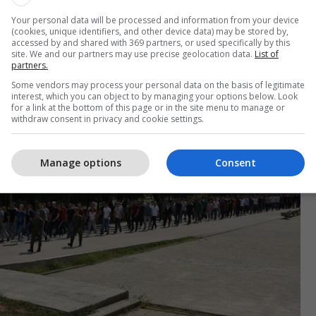
-së dhe komandantët e kompanive, të cilët pasi iu
Your personal data will be processed and information from your device
e i njoftuan me rregullat e përgjithshme të Qendrës
(cookies, unique identifiers, and other device data) may be stored by,
accessed by and shared with 369 partners, or used specifically by this
site. We and our partners may use precise geolocation data.
List of
partners.
Some vendors may process your personal data on the basis of legitimate
interest, which you can object to by managing your options below. Look
for a link at the bottom of this page or in the site menu to manage or
withdraw consent in privacy and cookie settings.
Manage options
Consent