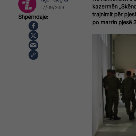
Nga
Telegrafi
kazermën „Skënder
17/09/2019
trajnimit për pjes
po marrin pjesë 3