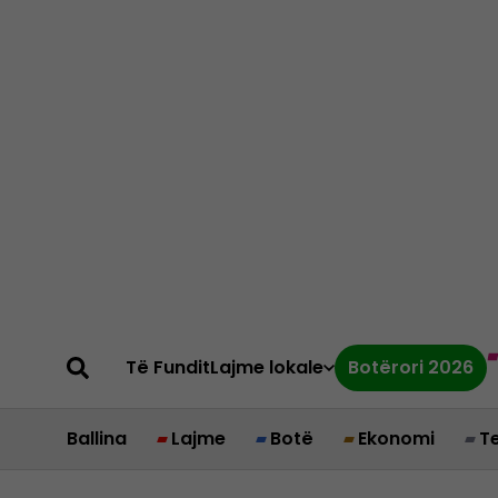
Të Fundit
Lajme lokale
Botërori 2026
Ballina
Lajme
Botë
Ekonomi
T