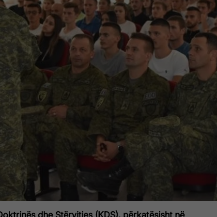
ktrinës dhe Stërvitjes (KDS), përkatësisht në