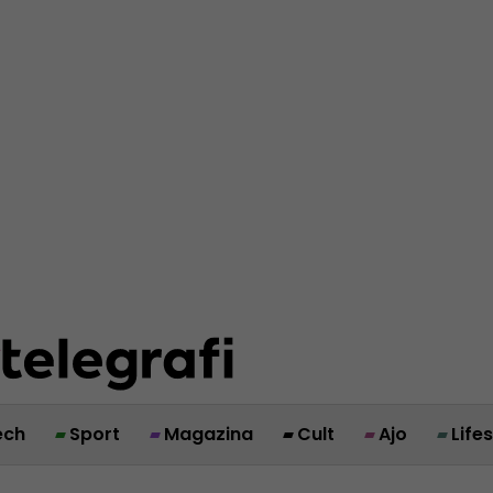
ech
Sport
Magazina
Cult
Ajo
Life