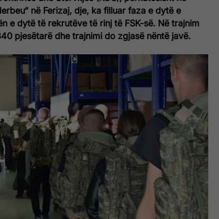
beu“ në Ferizaj, dje, ka filluar faza e dytë e
ën e dytë të rekrutëve të rinj të FSK-së. Në trajnim
40 pjesëtarë dhe trajnimi do zgjasë nëntë javë.