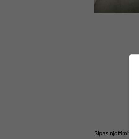
Sipas njoftimit pë