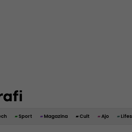
ech
Sport
Magazina
Cult
Ajo
Life