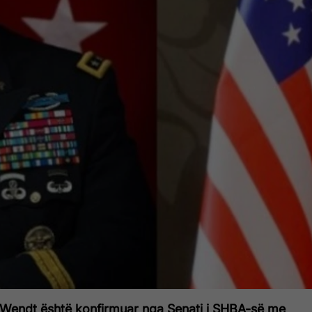
Wendt është konfirmuar nga Senati i SHBA-së me