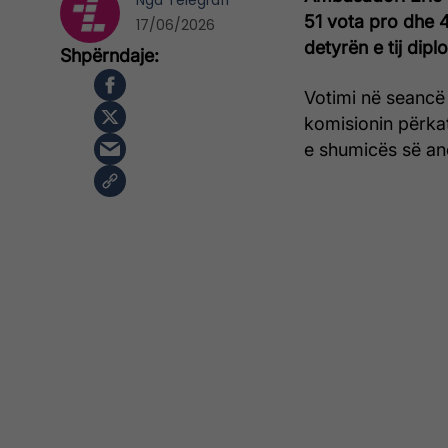
Nga
Telegrafi
51 vota pro dhe 
17/06/2026
detyrën e tij dipl
Votimi në seancë
komisionin përkat
e shumicës së an