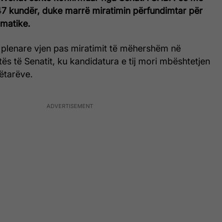
47 kundër, duke marrë miratimin përfundimtar për
omatike.
 plenare vjen pas miratimit të mëhershëm në
ës të Senatit, ku kandidatura e tij mori mbështetjen
ëtarëve.