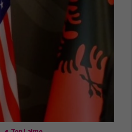
Top Lajme