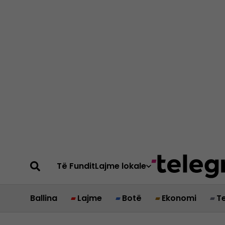
Të Fundit
Lajme lokale
Ballina
Lajme
Botë
Ekonomi
T