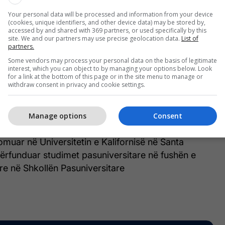
 pensionuar i Ushtrisë së Shteteve të Bashkuara me
bim.
Your personal data will be processed and information from your device
(cookies, unique identifiers, and other device data) may be stored by,
accessed by and shared with 369 partners, or used specifically by this
site. We and our partners may use precise geolocation data.
List of
er si komandant i Komandës së Operacioneve
partners.
-s, si dhe ka mbajtur poste kyç në Lindjen e Mesme
Some vendors may process your personal data on the basis of legitimate
ësorit.
interest, which you can object to by managing your options below. Look
for a link at the bottom of this page or in the site menu to manage or
withdraw consent in privacy and cookie settings.
ë tij, Wendt ka qenë koordinator i Sigurisë i SHBA-
n Izraelito-Palestinez në periudhën 2017–2019, si
Manage options
Consent
it në Komandën e Paqësorit të SHBA-së.
muar në Universitetin e Kalifornisë në Santa
ërfunduar studimet pasuniversitare në fushën e
re në Shkollën Pasuniversitare