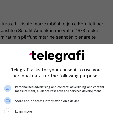
tura e tij kishte marrë mbështetjen e Komiteti për
Jashtë i Senatit Amerikan me votim 19-3, duke
 miratimin përfundimtar në seancën plenare të
rocedura e konfirmimit përfundon dhe pritet që
rë detyrën në ditët në vijim, sipas afateve të
Telegrafi asks for your consent to use your
administrata amerikane, raporton euroenews.al.
personal data for the following purposes:
t?
Personalised advertising and content, advertising and content
measurement, audience research and services development
ierë të gjatë mbi tri dekada në ushtri dhe në
bëtare të sigurisë.
Store and/or access information on a device
Learn more