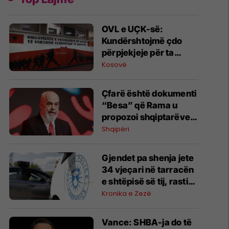
OVL e UÇK-së:
Kundërshtojmë çdo
përpjekjeje për ta
mbajtur Kosovën peng
Kosovë
të llogarive partiake të
Albin Kurtit
Çfarë është dokumenti
“Besa” që Rama u
propozoi shqiptarëve?
Kryeministri e
Shqipëri
shpjegon me katër fjalë
Gjendet pa shenja jete
34 vjeçari në tarracën
e shtëpisë së tij, rasti
po hetohet
Kronika e Zezë
Vance: SHBA-ja do të