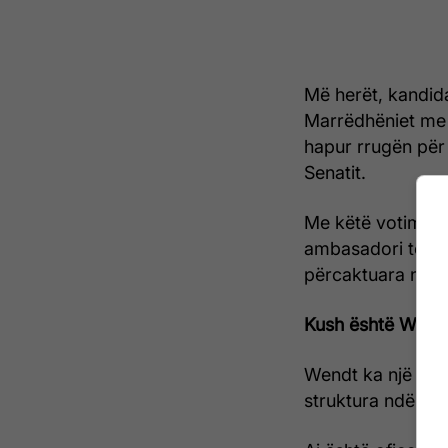
Më herët, kandida
Marrëdhëniet me 
hapur rrugën për
Senatit.
Me këtë votim, p
ambasadori të mar
përcaktuara nga 
Kush është Wend
Wendt ka një karr
struktura ndërkom