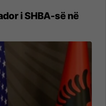
ador i SHBA-së në