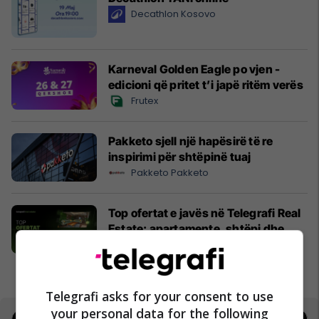
Decathlon Kosovo
Karneval Golden Eagle po vjen -
edicioni që pritet t’i japë ritëm verës
Frutex
Pakketo sjell një hapësirë të re
inspirimi për shtëpinë tuaj
Pakketo Pakketo
Top ofertat e javës në Telegrafi Real
Estate: apartamente, shtëpi dhe
truall me potencial
Telegrafi Real Estate
Telegrafi asks for your consent to use
your personal data for the following