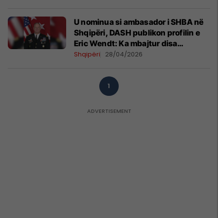
U nominua si ambasador i SHBA në
Shqipëri, DASH publikon profilin e
Eric Wendt: Ka mbajtur disa
pozicione të larta komanduese
Shqipëri
28/04/2026
1