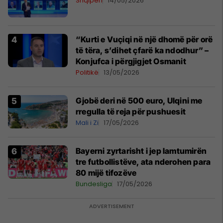
Shqipëri
14/05/2026
“Kurti e Vuçiqi në një dhomë për orë
të tëra, s’dihet çfarë ka ndodhur” –
Konjufca i përgjigjet Osmanit
Politikë
13/05/2026
Gjobë deri në 500 euro, Ulqini me
rregulla të reja për pushuesit
Mali i Zi
17/05/2026
Bayerni zyrtarisht i jep lamtumirën
tre futbollistëve, ata nderohen para
80 mijë tifozëve
Bundesliga
17/05/2026