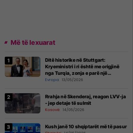
Më të lexuarat
Ditë historike në Stuttgart:
Kryeministri i ri është me origjinë
nga Turqia, zonja e parë një
shqiptare nga Kanadaja
Evropa
13/05/2026
Rrahja në Skenderaj, reagon LVV-ja
- jep detaje të sulmit
Kosovë
14/05/2026
Kush janë 10 shqiptarët më të pasur