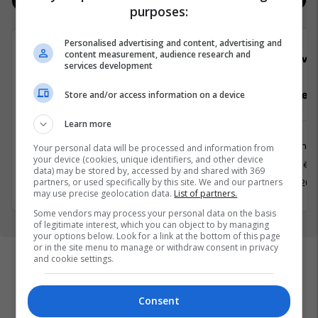
Jobs
Real Estate
purposes:
Personalised advertising and content, advertising and
content measurement, audience research and
Viva Fresh Store
Viva 
services development
Pranues Malli, Arkatare, Sektorist/e
Department
Store and/or access information on a device
Learn more
Shërbime te Klientëve
Menaxhm
Your personal data will be processed and information from
your device (cookies, unique identifiers, and other device
Prishtinë
Prishtinë
data) may be stored by, accessed by and shared with 369
partners, or used specifically by this site. We and our partners
31 Maj 2026
31 Maj 202
may use precise geolocation data.
List of partners.
Some vendors may process your personal data on the basis
of legitimate interest, which you can object to by managing
your options below. Look for a link at the bottom of this page
or in the site menu to manage or withdraw consent in privacy
and cookie settings.
Consent