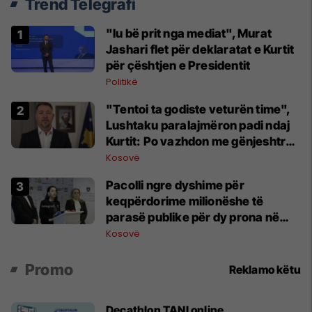
Trend Telegrafi
"Iu bë prit nga mediat", Murat
Jashari flet për deklaratat e Kurtit
për çështjen e Presidentit
Politikë
"Tentoi ta godiste veturën time",
Lushtaku paralajmëron padi ndaj
Kurtit: Po vazhdon me gënjeshtra
e shpifje
Kosovë
​Pacolli ngre dyshime për
keqpërdorime milionëshe të
parasë publike për dy prona në
Ferizaj, fton organet për hetim
Kosovë
Promo
Reklamo këtu
Decathlon TANI online