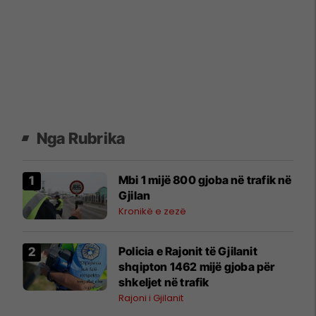
Nga Rubrika
Mbi 1 mijë 800 gjoba në trafik në
Gjilan
Kronikë e zezë
Policia e Rajonit të Gjilanit
shqipton 1462 mijë gjoba për
shkeljet në trafik
Rajoni i Gjilanit