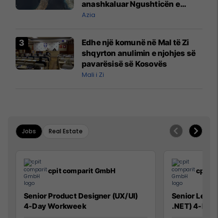
anashkaluar Ngushticën e
Hormuzit
Azia
Edhe një komunë në Mal të Zi
shqyrton anulimin e njohjes së
pavarësisë së Kosovës
Mali i Zi
Jobs
Real Estate
cpit comparit GmbH
cpit 
Senior Product Designer (UX/UI)
Senior Lead 
4-Day Workweek
.NET) 4-Day