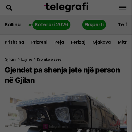
Ballina
Botërori 2026
Eksperti
Të fu
Prishtina
Prizreni
Peja
Ferizaj
Gjakova
Mitrov
Gjilani
>
Lajme
>
Kronikë e zezë
Gjendet pa shenja jete një person
në Gjilan