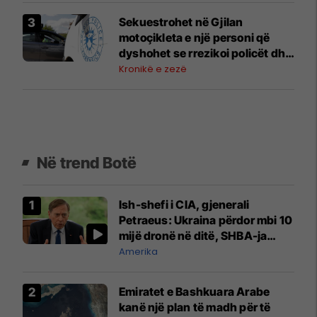
Sekuestrohet në Gjilan
motoçikleta e një personi që
dyshohet se rrezikoi policët dhe
pjesëmarrësit në trafik
Kronikë e zezë
Në trend Botë
Ish-shefi i CIA, gjenerali
Petraeus: Ukraina përdor mbi 10
mijë dronë në ditë, SHBA-ja
mbetet shumë prapa në
Amerika
prodhim
Emiratet e Bashkuara Arabe
kanë një plan të madh për të