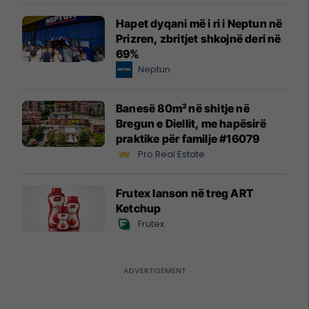
Hapet dyqani më i ri i Neptun në
Prizren, zbritjet shkojnë deri në
69%
Neptun
Banesë 80m² në shitje në
Bregun e Diellit, me hapësirë
praktike për familje #16079
Pro Real Estate
Frutex lanson në treg ART
Ketchup
Frutex