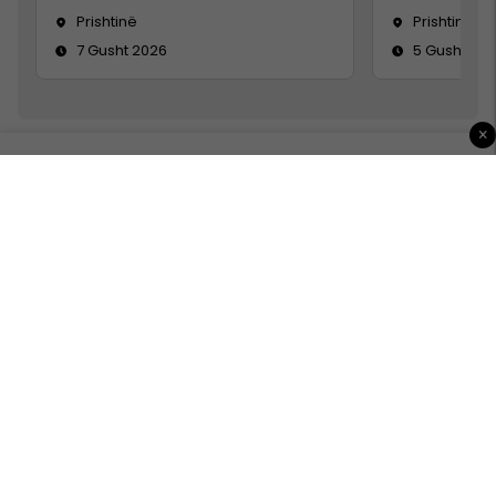
Prishtinë
Prishtinë
7 Gusht 2026
5 Gusht 20
×