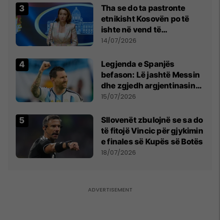
Tha se do ta pastronte
etnikisht Kosovën po të
ishte në vend të
Millosheviqit, Lëvizja e
14/07/2026
Qytetarëve të Lirë në Serbi
kërkon shkarkimin e
Legjenda e Spanjës
menjëhershëm të
befason: Lë jashtë Messin
Snezhana Paunoviq
dhe zgjedh argjentinasin
më të mirë në botë
15/07/2026
Sllovenët zbulojnë se sa do
të fitojë Vincic për gjykimin
e finales së Kupës së Botës
18/07/2026