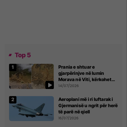
Top 5
Prania e shtuar e
gjarpërinjve në lumin
Morava në Viti, kërkohet
kujdes nga qytetarët
14/07/2026
Aeroplani më i ri luftarak i
Gjermanisë u ngrit për herë
të parë në qiell
16/07/2026