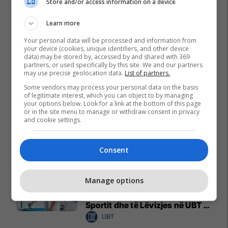
Store and/or access information on a device
Learn more
Your personal data will be processed and information from
your device (cookies, unique identifiers, and other device
data) may be stored by, accessed by and shared with 369
partners, or used specifically by this site. We and our partners
may use precise geolocation data.
List of partners.
Some vendors may process your personal data on the basis
of legitimate interest, which you can object to by managing
your options below. Look for a link at the bottom of this page
or in the site menu to manage or withdraw consent in privacy
and cookie settings.
Consent
Promo
Reklamo këtu
Manage options
20% bursë për të gjithë
studentët e rinj në Shkencat e
Sportit dhe të Lëvizjes në UBT –
vendet janë të limituara
UBT