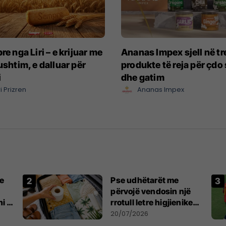
e nga Liri – e krijuar me
Ananas Impex sjell në tr
shtim, e dalluar për
produkte të reja për çdo 
i
dhe gatim
ri Prizren
Ananas Impex
e
Pse udhëtarët me
përvojë vendosin një
i të
rrotull letre higjienike
ër
në valixhe
20/07/2026