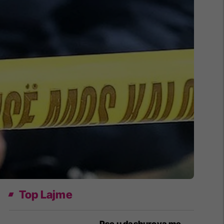
Top Lajme