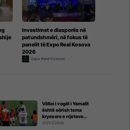
eg
Investimet e diasporës në
shije
patundshmëri, në fokus të
panelit të Expo Real Kosova
2026
Expo Real Kosova
Vëllai i vogël i Yamalit
është sërish tema
kryesore e rrjeteve
sociale - vodhi
20/07/2026
vëmendjen pas finales