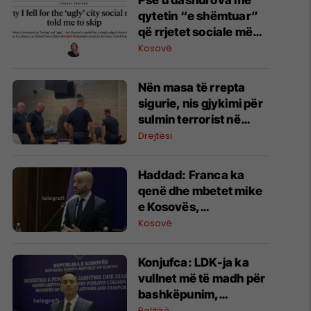
Pse u dashurova me
qytetin “e shëmtuar”
që rrjetet sociale më
këshilluan ta
Kosovë
anashkaloja
Nën masa të rrepta
sigurie, nis gjykimi për
sulmin terrorist në
kanalin e Ibër Lepencit
Drejtësi
Haddad: Franca ka
qenë dhe mbetet mike
e Kosovës,
marrëdhëniet tona po
Kosovë
hyjnë në një
momentum të ri
Konjufca: LDK-ja ka
vullnet më të madh për
bashkëpunim,
proceset e brendshme
Politikë