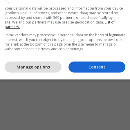
Your personal data will be processed and information from your device
(cookies, unique identifiers, and other device data) may be stored by,
accessed by and shared with 369 partners, or used specifically by this
site. We and our partners may use precise geolocation data.
List of
partners.
Some vendors may process your personal data on the basis of legitimate
interest, which you can object to by managing your options below. Look
for a link at the bottom of this page or in the site menu to manage or
himtë
Gjilan
Policia E Kosovës
withdraw consent in privacy and cookie settings.
Manage options
Consent