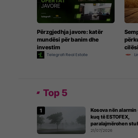
Përzgjedhja javore: katër
Sempr
mundësi për banim dhe
përku
investim
cilës
Telegrafi Real Estate
Li
Top 5
Kosova nën alarmin 
kuq të ESTOFEX,
paralajmërohen stuh
fuqishme me bresh
21/07/2026
dhe erëra të forta