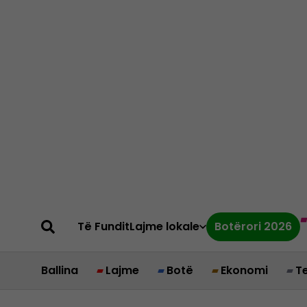
Të Fundit
Lajme lokale
Botërori 2026
Ballina
Lajme
Botë
Ekonomi
T