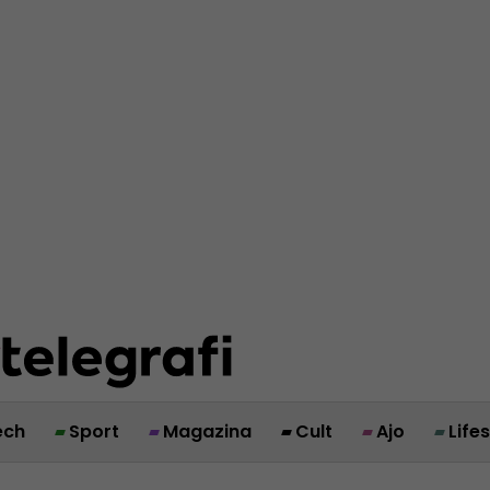
ech
Sport
Magazina
Cult
Ajo
Life