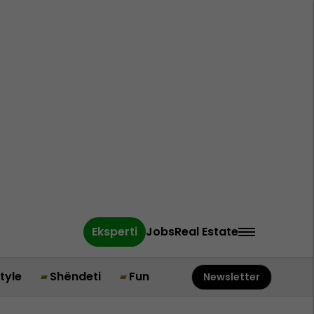
Eksperti
Jobs
Real Estate
style
Shëndeti
Fun
Newsletter