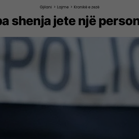
Gjilani
>
Lajme
>
Kronikë e zezë
a shenja jete një person