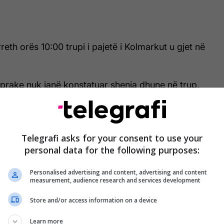
 rreth orës 10:00 trupi i pajetë i Kolmarkut u gjet në
prake nuk janë konstatuar shenja dhune në trup,
 para janë se ai ka humbur jetën si pasojë e
n drejtimin e Prokurorisë, po vijon veprimet për
Telegrafi asks for your consent to use your
të rrethanave të ngjarjes dhe dokumentimin e rastit.
personal data for the following purposes:
Personalised advertising and content, advertising and content
measurement, audience research and services development
Store and/or access information on a device
Learn more