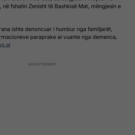
t, në fshatin Zenisht të Bashkisë Mat, mëngjesin e
rana ishte denoncuar i humbur nga familjarët,
ormacioneve paraprake ai vuante nga demenca,
s.al