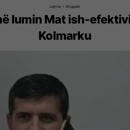
Lajme
>
Shqipëri
në lumin Mat ish-efektiv
Kolmarku