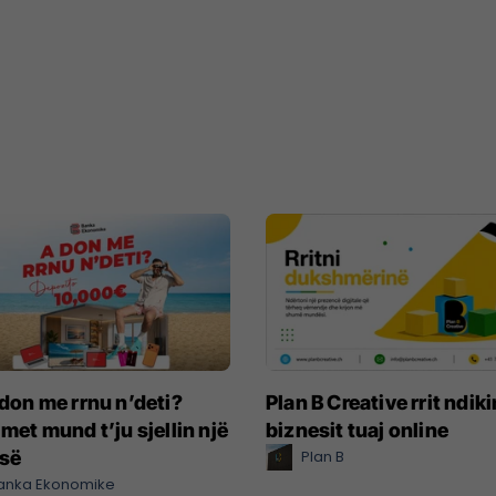
don me rrnu n’deti?
Plan B Creative rrit ndik
met mund t’ju sjellin një
biznesit tuaj online
së
Plan B
anka Ekonomike