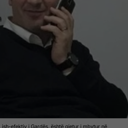
ish-efektiv i Gardës, është gjetur i mbytur në