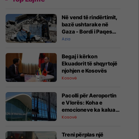
Në vend të rindërtimit,
bazë ushtarake në
Gaza - Bordi i Paqes
jep kontratën e parë
Azia
Begaj i kërkon
Ekuadorit të shqyrtojë
njohjen e Kosovës
Kosovë
Pacolli për Aeroportin
e Vlorës: Koha e
emocioneve ka kaluar,
do t’i drejtohemi
Kosovë
arbitrazhit dhe
drejtësisë
Treni përplas një