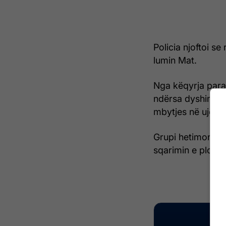
Policia njoftoi se
lumin Mat.
Nga këqyrja para
ndërsa dyshimet e
mbytjes në ujë.
Grupi hetimor, në
sqarimin e plotë 