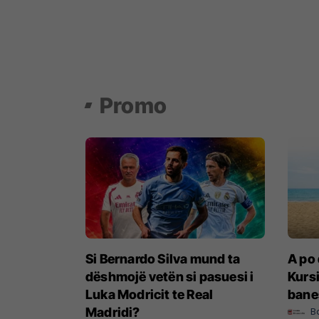
Promo
Si Bernardo Silva mund ta
A po 
dëshmojë vetën si pasuesi i
Kursi
Luka Modricit te Real
bane
Madridi?
B