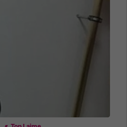
Top Lajme