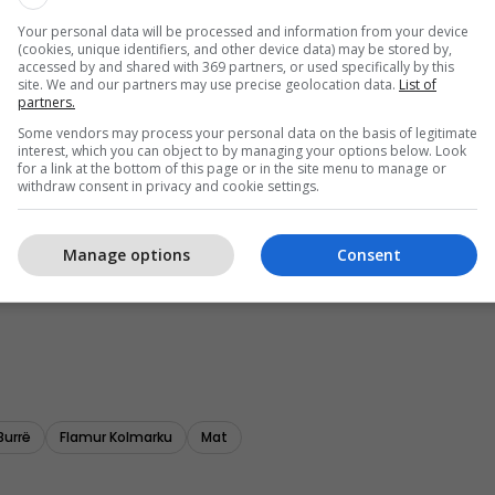
Your personal data will be processed and information from your device
(cookies, unique identifiers, and other device data) may be stored by,
accessed by and shared with 369 partners, or used specifically by this
site. We and our partners may use precise geolocation data.
List of
partners.
Some vendors may process your personal data on the basis of legitimate
interest, which you can object to by managing your options below. Look
for a link at the bottom of this page or in the site menu to manage or
withdraw consent in privacy and cookie settings.
Manage options
Consent
Burrë
Flamur Kolmarku
Mat