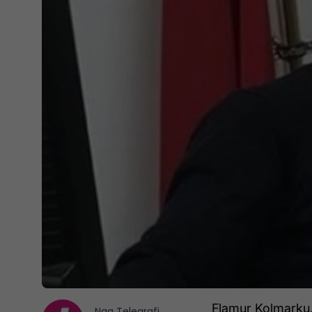
Flamur Kolmarku, 
Nga
Telegrafi