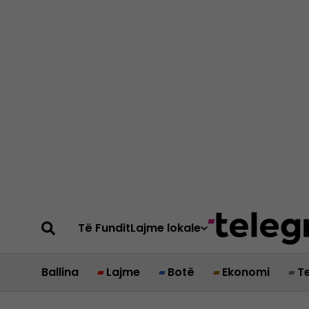
Të Fundit
Lajme lokale
Ballina
Lajme
Botë
Ekonomi
T