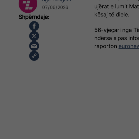
ujërat e lumit Ma
07/06/2026
kësaj të diele.
56-vjeçari nga Ti
ndërsa sipas inf
raporton
euronew