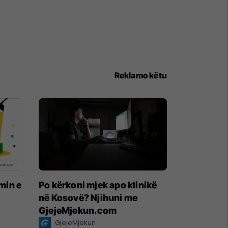
Reklamo këtu
imin e
Po kërkoni mjek apo klinikë
në Kosovë? Njihuni me
GjejeMjekun.com
GjejeMjekun