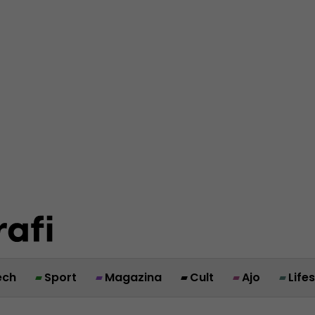
ech
Sport
Magazina
Cult
Ajo
Life