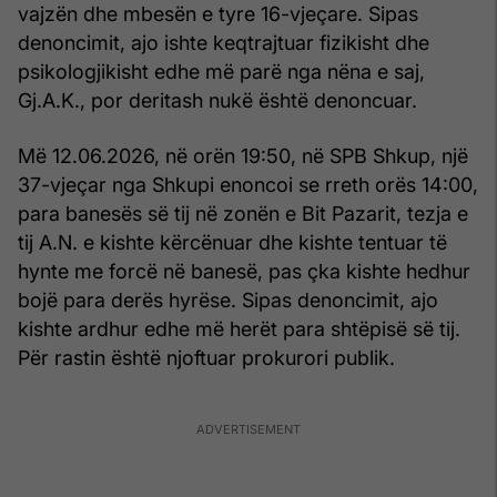
vajzën dhe mbesën e tyre 16-vjeçare. Sipas
denoncimit, ajo ishte keqtrajtuar fizikisht dhe
psikologjikisht edhe më parë nga nëna e saj,
Gj.A.K., por deritash nukë është denoncuar.
Më 12.06.2026, në orën 19:50, në SPB Shkup, një
37-vjeçar nga Shkupi enoncoi se rreth orës 14:00,
para banesës së tij në zonën e Bit Pazarit, tezja e
tij A.N. e kishte kërcënuar dhe kishte tentuar të
hynte me forcë në banesë, pas çka kishte hedhur
bojë para derës hyrëse. Sipas denoncimit, ajo
kishte ardhur edhe më herët para shtëpisë së tij.
Për rastin është njoftuar prokurori publik.