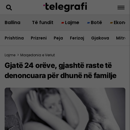
Ballina
Të fundit
Lajme
Botë
Ekono
Prishtina
Prizreni
Peja
Ferizaj
Gjakova
Mitrov
Lajme
>
Maqedonia e Veriut
Gjatë 24 orëve, gjashtë raste të
denoncuara për dhunë në familje