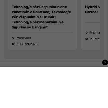
Teknolog/e për Përpunimin dhe
Hybrid Senio
Paketimin e Sallatave; Teknolog/e
Partner
Për Përpunimin e Brumit;
Teknolog/e për Menaxhimin e
Sigurisë së Ushqimit
Prishtinë
Mitrovicë
2 Shtator 2
15 Gusht 2026
×