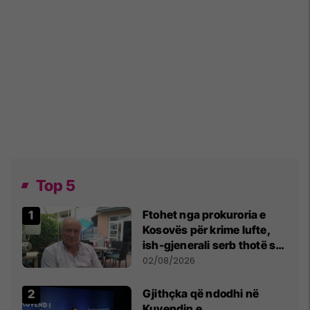
Top 5
Ftohet nga prokuroria e
Kosovës për krime lufte,
ish-gjenerali serb thotë se
dikush e tradhtoi në
02/08/2026
Beograd
Gjithçka që ndodhi në
Kuvendin e