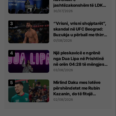
jashtëzakonshëm të LDK-
së
30/07/2026
“Vrisni, vrisni shqiptarët”,
skandal në UFC Beograd:
Buzukja u përball me thirrje
anti-shqiptare nga
01/08/2026
tribunat
Një pleskavicë e ngrënë
nga Dua Lipa në Prishtinë
në orën 04:28 të mëngjesit
- dhe bota digjitale serbe
03/08/2026
shpall gjendjen e luftës
Mirlind Daku mes lotëve
përshëndetet me Rubin
Kazanin, do të fitojë
miliona te Spartak Moska
02/08/2026