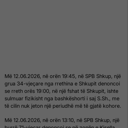
Më 12.06.2026, në orën 19:45, në SPB Shkup, një
grua 34-vjeçare nga rrethina e Shkupit denoncoi
se rreth orës 19:00, në një fshat të Shkupit, ishte
sulmuar fizikisht nga bashkëshorti i saj S.Sh., me
të cilin nuk jeton një periudhë më të gjatë kohore.
Më 12.06.2026, në orën 13:10, në SPB Shkup, një
burrë 71-vjeçar denoncoi se në zonën e Kisella