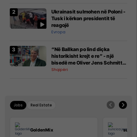
Ukrainasit sulmohen në Poloni -
Tusk i kërkon presidentit të
reagojë
Evropa
“Në Ballkan po lind diçka
historikisht krejt e re” - një
bisedë me Oliver Jens Schmitt
mbi protestat në Shqipëri dhe të
Shqipëri
kaluarën e rajonit
Jobs
Real Estate
GoldenMix
sunci