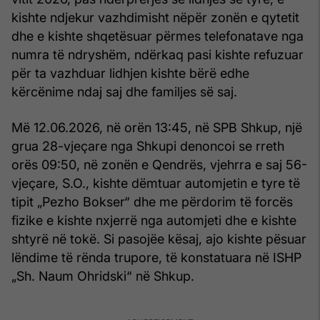
kishte ndjekur vazhdimisht nëpër zonën e qytetit
dhe e kishte shqetësuar përmes telefonatave nga
numra të ndryshëm, ndërkaq pasi kishte refuzuar
për ta vazhduar lidhjen kishte bërë edhe
kërcënime ndaj saj dhe familjes së saj.
Më 12.06.2026, në orën 13:45, në SPB Shkup, një
grua 28-vjeçare nga Shkupi denoncoi se rreth
orës 09:50, në zonën e Qendrës, vjehrra e saj 56-
vjeçare, S.O., kishte dëmtuar automjetin e tyre të
tipit „Pezho Bokser“ dhe me përdorim të forcës
fizike e kishte nxjerrë nga automjeti dhe e kishte
shtyrë në tokë. Si pasojëe kësaj, ajo kishte pësuar
lëndime të rënda trupore, të konstatuara në ISHP
„Sh. Naum Ohridski“ në Shkup.