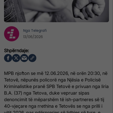
Nga
Telegrafi
13/06/2026
MPB njofton se më 12.06.2026, në orën 20:30, në
Tetovë, nëpunës policorë nga Njësia e Policisë
Kriminalistike pranë SPB Tetovë e privuan nga liria
B.A. (37) nga Tetova, duke vepruar sipas
denoncimit të mëparshëm të ish-partneres së tij
40-vjeçare nga rrethina e Tetovës se nga prilli i
vitit 2026, pas ndërprerjes së lidhjes së tyre, e