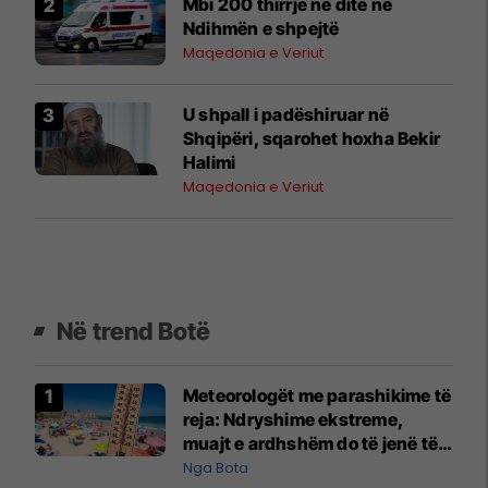
Mbi 200 thirrje në ditë në
Ndihmën e shpejtë
Maqedonia e Veriut
U shpall i padëshiruar në
Shqipëri, sqarohet hoxha Bekir
Halimi
Maqedonia e Veriut
Në trend Botë
Meteorologët me parashikime të
reja: Ndryshime ekstreme,
muajt e ardhshëm do të jenë të
pazakontë
Nga Bota