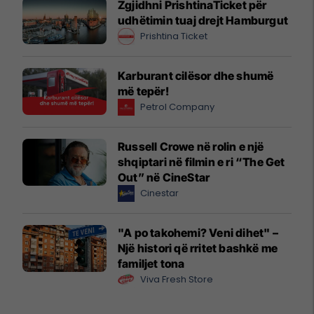
Zgjidhni PrishtinaTicket për
udhëtimin tuaj drejt Hamburgut
Prishtina Ticket
Karburant cilësor dhe shumë
më tepër!
Petrol Company
Russell Crowe në rolin e një
shqiptari në filmin e ri “The Get
Out” në CineStar
Cinestar
"A po takohemi? Veni dihet" –
Një histori që rritet bashkë me
familjet tona
Viva Fresh Store