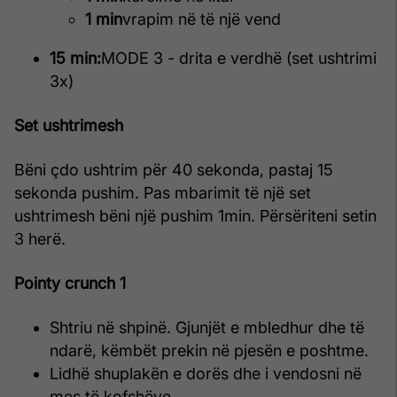
1 min
vrapim në të një vend
15 min:
MODE 3 - drita e verdhë (set ushtrimi
3x)
Set ushtrimesh
Bëni çdo ushtrim për 40 sekonda, pastaj 15
sekonda pushim. Pas mbarimit të një set
ushtrimesh bëni një pushim 1min. Përsëriteni setin
3 herë.
Pointy crunch 1
Shtriu në shpinë. Gjunjët e mbledhur dhe të
ndarë, këmbët prekin në pjesën e poshtme.
Lidhë shuplakën e dorës dhe i vendosni në
mes të kofshëve.