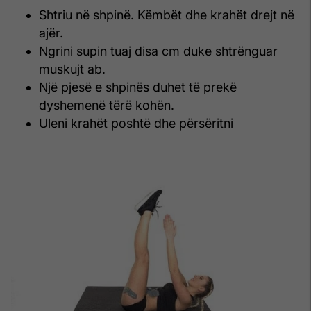
Shtriu në shpinë. Këmbët dhe krahët drejt në
ajër.
Ngrini supin tuaj disa cm duke shtrënguar
muskujt ab.
Një pjesë e shpinës duhet të prekë
dyshemenë tërë kohën.
Uleni krahët poshtë dhe përsëritni