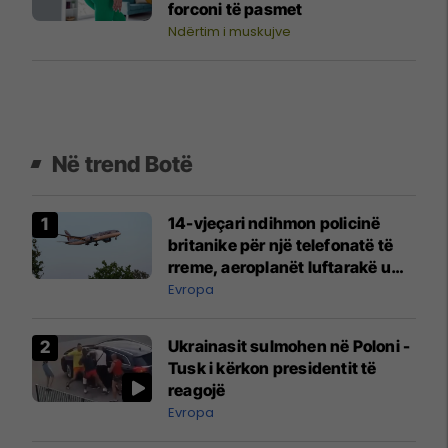
forconi të pasmet
Ndërtim i muskujve
Në trend Botë
14-vjeçari ndihmon policinë
britanike për një telefonatë të
rreme, aeroplanët luftarakë u
ngritën në ajër për të
Evropa
interceptuar fluturaken e Qatar
Airways që po shkonte drejt
Ukrainasit sulmohen në Poloni -
Mançesterit
Tusk i kërkon presidentit të
reagojë
Evropa