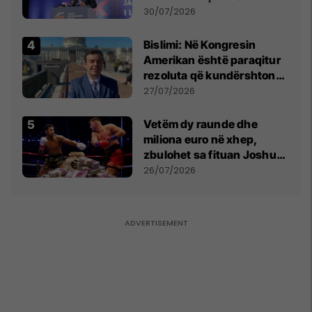
Përparim Ramës
30/07/2026
Bislimi: Në Kongresin
Amerikan është paraqitur
rezoluta që kundërshton
mbajtjen e Asamblesë
27/07/2026
Parlamentare të OSBE-së
në Beograd
Vetëm dy raunde dhe
miliona euro në xhep,
zbulohet sa fituan Joshua
e Prenga
26/07/2026