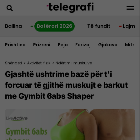
Ballina
Botërori 2026
Të fundit
Lajme
Prishtina
Prizreni
Peja
Ferizaj
Gjakova
Mitrov
Shëndeti
>
Aktiviteti fizik
>
Ndërtim i muskujve
Gjashtë ushtrime bazë për t'i
forcuar të gjithë muskujt e barkut
me Gymbit 6abs Shaper