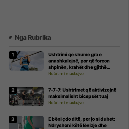
Nga Rubrika
Ushtrimi që shumë gra e
anashkalojnë, por që forcon
shpinën, krahët dhe gjithë
trupin
Ndërtim i muskujve
7-7-7: Ushtrimet që aktivizojnë
maksimalisht bicepsët tuaj
Ndërtim i muskujve
E bëni çdo ditë, por jo si duhet:
Ndryshoni këtë lëvizje dhe