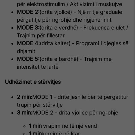
për elektrostimulim / Aktivizimi i muskujve
MODE 2:
(drita vjollcë) - Një rritje graduale
përgatitje për ngrohje dhe rigjenerimit
MODE 3:
(drita e verdhë) - Frekuenca e ulët /
Trajnim për fillestar
MODE 4:
(drita kalter) - Programi i djegies së
dhjamit
MODE 5:
(drita e bardhë) - Trajnim me
intensitet të lartë
Udhëzimet e stërvitjes
2 min:
MODE 1 - dritë jeshile për të përgatitur
trupin për stërvitje
3 min:
MODE 2 - drita vjollce për ngrohje
1 min
vrapim në të një vend
1 min
kercimë në litar