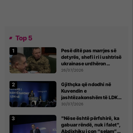
Top 5
Pesë ditë pas marrjes së
detyrës, shefi i ri i ushtrisë
ukrainase urdhëron
kontroll të madh
26/07/2026
Gjithçka që ndodhi në
Kuvendin e
jashtëzakonshëm të LDK-
së
30/07/2026
"Nëse është përfshirë, ka
gabuar rëndë, nuk i falet",
Abdixhiku i çon “selam”