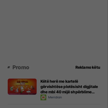
Promo
Reklamo këtu
Këtë herë me kartelë
gërvishtëse plotësisht digjitale
dhe mbi 40 mijë shpërblime
instant!
Meridian