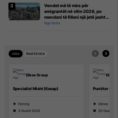
Vendet më të mira për
emigrantët në vitin 2026, po
mendoni të filloni një jetë jashtë
vendit?
Nga Bota
Jobs
Real Estate
Elkos Group
Elkos
Specialist Mishi (Kasap)
Punëtor në 
Ferizaj
Xërxe
3 Gusht 2026
20 Gusht 2