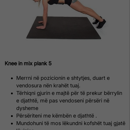
Knee in mix plank 5
Merrni në pozicionin e shtytjes, duart e
vendosura nën krahët tuaj.
Tërhiqni gjurin e majtë për të prekur bërrylin
e djathtë, më pas vendoseni përsëri në
dysheme
Përsëriteni me këmbën e djathtë .
Mundohuni të mos lëkundni kofshët tuaj gjatë