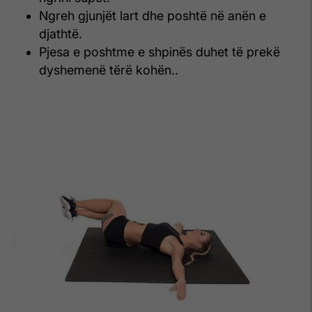
Ngreh gjunjët lart dhe poshtë në anën e
djathtë.
Pjesa e poshtme e shpinës duhet të prekë
dyshemenë tërë kohën..