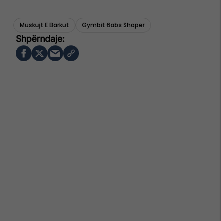
Muskujt E Barkut
Gymbit 6abs Shaper