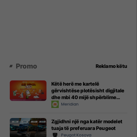
Promo
Reklamo këtu
Këtë herë me kartelë
gërvishtëse plotësisht digjitale
dhe mbi 40 mijë shpërblime
instant!
Meridian
Zgjidhni një nga katër modelet
tuaja të preferuara Peugeot
Peugot Kosova