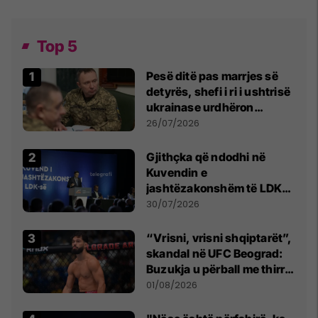
Top 5
Pesë ditë pas marrjes së
detyrës, shefi i ri i ushtrisë
ukrainase urdhëron
kontroll të madh
26/07/2026
Gjithçka që ndodhi në
Kuvendin e
jashtëzakonshëm të LDK-
së
30/07/2026
“Vrisni, vrisni shqiptarët”,
skandal në UFC Beograd:
Buzukja u përball me thirrje
anti-shqiptare nga
01/08/2026
tribunat