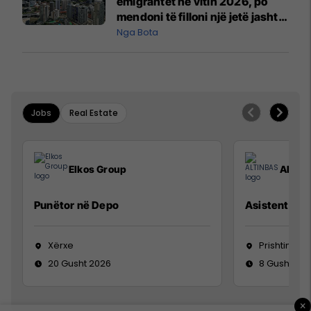
emigrantët në vitin 2026, po
mendoni të filloni një jetë jashtë
vendit?
Nga Bota
Jobs
Real Estate
Elkos Group
ALTIN
Punëtor në Depo
Asistente e S
Xërxe
Prishtinë
20 Gusht 2026
8 Gusht 20
×