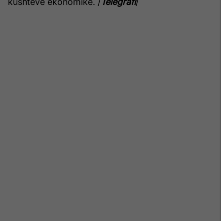
kushteve ekonomike. /
Telegrafi
/