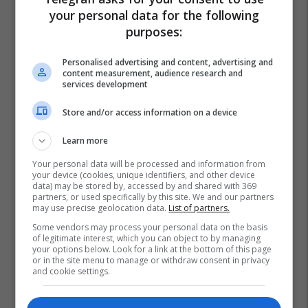
your personal data for the following
purposes:
Personalised advertising and content, advertising and
content measurement, audience research and
services development
Store and/or access information on a device
Learn more
Your personal data will be processed and information from
your device (cookies, unique identifiers, and other device
data) may be stored by, accessed by and shared with 369
partners, or used specifically by this site. We and our partners
may use precise geolocation data.
List of partners.
Some vendors may process your personal data on the basis
of legitimate interest, which you can object to by managing
your options below. Look for a link at the bottom of this page
or in the site menu to manage or withdraw consent in privacy
and cookie settings.
Peja Lokale
Ministria E Drejtësisë
Donika Gërvalla
Peja