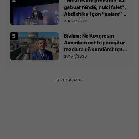
"Nëse është përfshirë, ka
gabuar rëndë, nuk i falet",
Abdixhiku i çon “selam”
Përparim Ramës
30/07/2026
Bislimi: Në Kongresin
Amerikan është paraqitur
rezoluta që kundërshton
mbajtjen e Asamblesë
27/07/2026
Parlamentare të OSBE-së
në Beograd