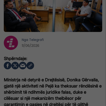
Nga
Telegrafi
11/06/2026
Ministrja në detyrë e Drejtësisë, Donika Gërvalla,
gjatë një aktiviteti në Pejë ka theksuar rëndësinë e
shërbimit të ndihmës juridike falas, duke e
cilësuar si një mekanizëm thelbësor për
garantimin e qasjes në drejtësi për të gjithë