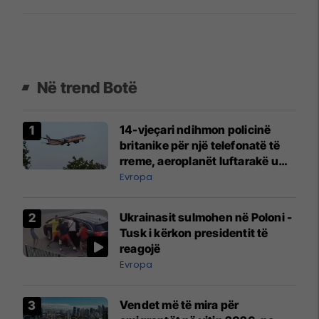
Në trend Botë
14-vjeçari ndihmon policinë
britanike për një telefonatë të
rreme, aeroplanët luftarakë u
ngritën në ajër për të
Evropa
interceptuar fluturaken e Qatar
Airways që po shkonte drejt
Ukrainasit sulmohen në Poloni -
Mançesterit
Tusk i kërkon presidentit të
reagojë
Evropa
Vendet më të mira për