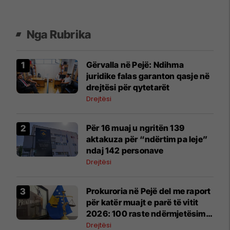
Nga Rubrika
Gërvalla në Pejë: Ndihma
juridike falas garanton qasje në
drejtësi për qytetarët
Drejtësi
Për 16 muaj u ngritën 139
aktakuza për “ndërtim pa leje”
ndaj 142 personave
Drejtësi
Prokuroria në Pejë del me raport
për katër muajt e parë të vitit
2026: 100 raste ndërmjetësimi
me 183 persona
Drejtësi