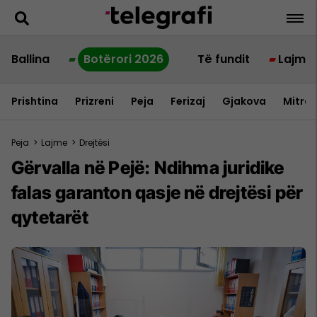
Ballina
Botërori 2026
Të fundit
Lajme
Prishtina
Prizreni
Peja
Ferizaj
Gjakova
Mitrov
Peja
>
Lajme
>
Drejtësi
Gërvalla në Pejë: Ndihma juridike
falas garanton qasje në drejtësi për
qytetarët